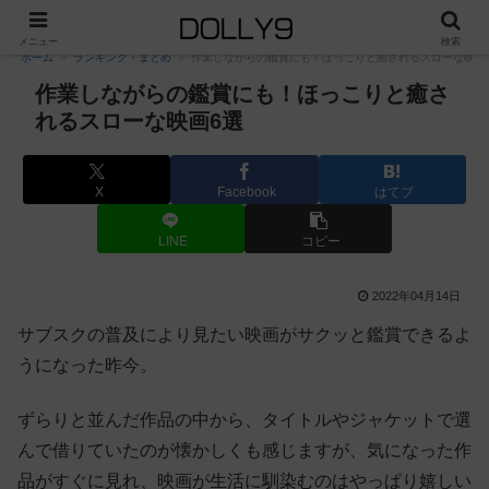
PR
メニュー
検索
ホーム
ランキング・まとめ
作業しながらの鑑賞にも！ほっこりと癒されるスローな映画
作業しながらの鑑賞にも！ほっこりと癒さ
れるスローな映画6選
X
Facebook
はてブ
LINE
コピー
2022年04月14日
サブスクの普及により見たい映画がサクッと鑑賞できるよ
うになった昨今。
ずらりと並んだ作品の中から、タイトルやジャケットで選
んで借りていたのが懐かしくも感じますが、気になった作
品がすぐに見れ、映画が生活に馴染むのはやっぱり嬉しい