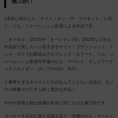
魅力的！
1本目に紹介した「ナイト・オン・ザ・プラネット」と同
じ、
ジム・ジャームッシュ監督による作品です。
「キャロル」(2015)や
「オーシャンズ8」(2018)など出る
作品全て美しカッコ良すぎるケイト・ブランシェット、ド
ック・オクでお馴染み
アルフレッド・モリーナ、
ジム・ジ
ャームッシュ監督作常連のビル・マーレイ、そしてアーテ
ィストの
イギー・ポップやGZA、RZA…
と豪華すぎるキャストたちのなんてことない会話が、モノ
クロ映像でひたすら続く贅沢な作品！
作中の登場人物は俳優の名前と同じなのも魅力的です。
コーヒーを注ぎに来た店員を見て「俳優のビル・マーレイ