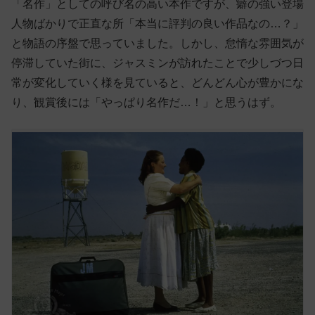
「名作」としての呼び名の高い本作ですが、癖の強い登場
人物ばかりで正直な所「本当に評判の良い作品なの…？」
と物語の序盤で思っていました。しかし、怠惰な雰囲気が
停滞していた街に、ジャスミンが訪れたことで少しづつ日
常が変化していく様を見ていると、どんどん心が豊かにな
り、観賞後には「やっぱり名作だ…！」と思うはず。