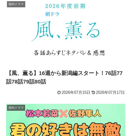
国内ドラマ
【風、薫る】16週から新潟編スタート！76話77
話78話79話80話
2026年07月15日
2026年07月17日
国内ドラマ