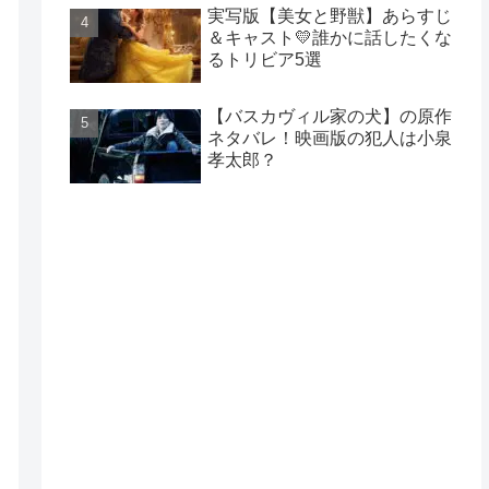
実写版【美女と野獣】あらすじ
＆キャスト💛誰かに話したくな
るトリビア5選
【バスカヴィル家の犬】の原作
ネタバレ！映画版の犯人は小泉
孝太郎？