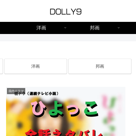
洋画
邦画
洋画
邦画
国内ドラマ