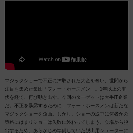
マジックショーで不正に搾取された大金を奪い、世間から
注目を集めた集団「フォー・ホースメン」。1年以上の潜
伏を経て、再び動き出す。今回のターゲットは大手IT企業
だ。不正を暴露するために、フォー・ホースメンは新たな
マジックショーを企画。しかし、ショーの途中に何者かの
策略にはまりショーは失敗に終わってしまう。会場から脱
出するため、あらかじめ準備していた脱出用シューターに