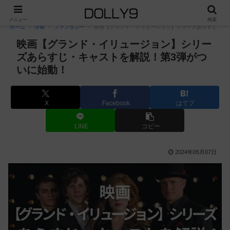
PR
メニュー
検索
ホーム
洋画
ファンタジー
映画【グランド・イリュージョン】シリーズあらすじ・キ
映画【グランド・イリュージョン】シリー
ズあらすじ・キャストを解説！第3弾がつ
いに始動！
X
Facebook
はてブ
LINE
コピー
2024年05月07日