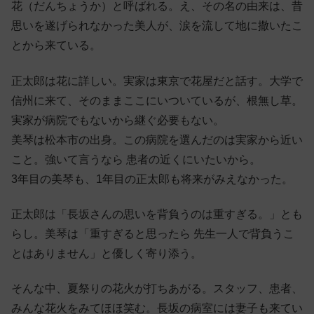
花（だんちょうか）と呼ばれる。え、その名の由来は、昔
思いを遂げられなかった美人が、涙を流して地に撒いたこ
とから来ている。
正太郎は花に詳しい。実家は東京で花屋だと話す。大学で
信州に来て、そのままここにいついているが、根無し草。
実家が病院でもないから継ぐ必要もない。
美琴は松本市の出身。この病院を選んだのは実家から近い
こと。強いて言うなら 患者の近くにいたいから。
3年目の美琴も、1年目の正太郎も将来がみえなかった。
正太郎は「長坂さんの思いを背負うのは重すぎる。」とも
らし。美琴は「重すぎると思ったら 先生一人で背負うこ
とはありません」と優しく寄り添う。
そんな中、夏祭りの花火が打ちあがる。スタッフ、患者、
みんな花火をみてほほ笑む。長坂の病室には妻子も来てい