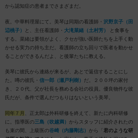
から認知症の患者までさまざまだ。
夜。中華料理屋にて。美琴は同期の看護師・
沢野京子（田
辺桃子）
と、主任看護師・
大滝菜緒（土村芳）
と食事を
する。菜緒は要領がよく、クセが強い医師たちを上手く動
かせる実力の持ち主だ。看護師の立ち回りで医者を動かせ
ることができるんだよ、と後輩たちに教える。
美琴に彼氏から連絡が来るが、あとで返信することにし
た。噂の彼氏・
信一郎（瀬戸利樹）
だ。２００坪の家付
き、２０代、父が社長を務める会社の役員。優良物件な彼
氏だが、条件で選んだつもりはないという美琴。
同年７月
、正太郎は外科研修を終えて、新たに内科研修
に。指導医の
三島（吹越満）
からスタッフに紹介されたの
も束の間、上級医の
谷崎（内藤剛志）
から「
君のような研