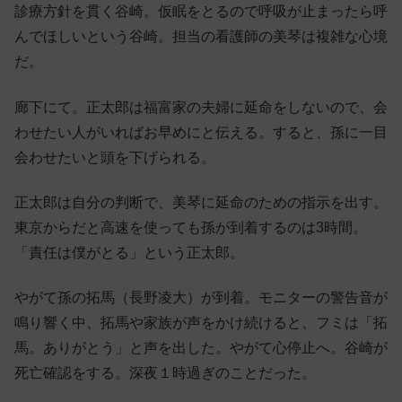
診療方針を貫く谷崎。仮眠をとるので呼吸が止まったら呼
んでほしいという谷崎。担当の看護師の美琴は複雑な心境
だ。
廊下にて。正太郎は福富家の夫婦に延命をしないので、会
わせたい人がいればお早めにと伝える。すると、孫に一目
会わせたいと頭を下げられる。
正太郎は自分の判断で、美琴に延命のための指示を出す。
東京からだと高速を使っても孫が到着するのは3時間。
「責任は僕がとる」という正太郎。
やがて孫の拓馬（長野凌大）が到着。モニターの警告音が
鳴り響く中、拓馬や家族が声をかけ続けると、フミは「拓
馬。ありがとう」と声を出した。やがて心停止へ。谷崎が
死亡確認をする。深夜１時過ぎのことだった。