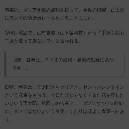
琴美は、ダリア作戦の成功を祝って、今度の日曜、正太郎
にランチの薬膳カレーをおごることにした。
谷崎は電話で、山村香織（山下容莉枝）から「手紙も花も
二度と送って来ないで」と言われる。
回想：谷崎は、２２才の妊婦・夏美の処置にあた
るが…。
日曜。琴美は、正太郎からダリアと、セントバレンタイン
という花束をもらう。今日だけじゃなくてまた花を渡した
いという正太郎。遠回しの告白？！ ダメですか？の問い
に、ダメではないという琴美。ふたりは花より食事へ向か
う。