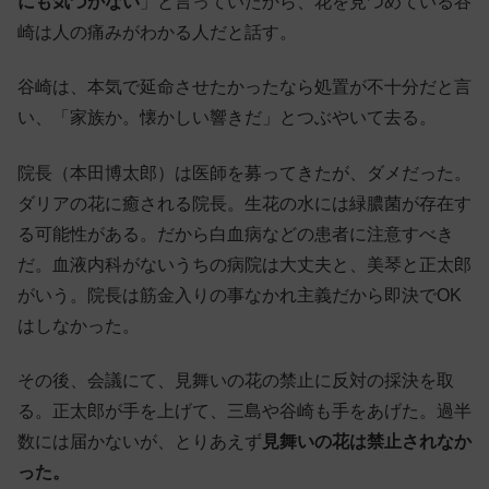
にも気づかない
」と言っていたから、花を見つめている谷
崎は人の痛みがわかる人だと話す。
谷崎は、本気で延命させたかったなら処置が不十分だと言
い、「家族か。懐かしい響きだ」とつぶやいて去る。
院長（本田博太郎）は医師を募ってきたが、ダメだった。
ダリアの花に癒される院長。生花の水には緑膿菌が存在す
る可能性がある。だから白血病などの患者に注意すべき
だ。血液内科がないうちの病院は大丈夫と、美琴と正太郎
がいう。院長は筋金入りの事なかれ主義だから即決でOK
はしなかった。
その後、会議にて、見舞いの花の禁止に反対の採決を取
る。正太郎が手を上げて、三島や谷崎も手をあげた。過半
数には届かないが、とりあえず
見舞いの花は禁止されなか
った。