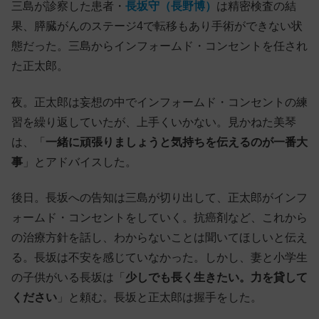
三島が診察した患者・
長坂守（長野博）
は精密検査の結
果、膵臓がんのステージ4で転移もあり手術ができない状
態だった。三島からインフォームド・コンセントを任され
た正太郎。
夜。正太郎は妄想の中でインフォームド・コンセントの練
習を繰り返していたが、上手くいかない。見かねた美琴
は、「
一緒に頑張りましょうと気持ちを伝えるのが一番大
事
」とアドバイスした。
後日。長坂への告知は三島が切り出して、正太郎がインフ
ォームド・コンセントをしていく。抗癌剤など、これから
の治療方針を話し、わからないことは聞いてほしいと伝え
る。長坂は不安を感じていなかった。しかし、妻と小学生
の子供がいる長坂は「
少しでも長く生きたい。力を貸して
ください
」と頼む。長坂と正太郎は握手をした。