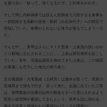
を握り合い「粘って、強くなるだぞ」と約束をかわす。
そして同じ内科病棟では誤えん性肺炎で入院するも食事を
一切拒絶する高齢の患者・新村（白石加代子）への対応で
苦悩していた。食事がとれないと体力が落ちてしまう一方
だ。
そんな中、。美琴はさらにＶＩＰ患者・上条茂の扱いをめ
ぐり窮地に立たされることに…。上条は胆石発作を起こし
ていた。長年、市議会議長を務めてきた上条は、この病院
の発展にも尽力した地元の有力者だ。
主任看護師・大滝菜緒（土村芳）は連休を取って、実家の
宮城県まで弾丸で行き、戻って来た。会議に出ていた三島
は、夜間救急の当番日以外の救急をすべて受け入れるよう
院長ら経営陣が要請してきたという。美琴も話に加わる。
働き方改革と地域からの要請のバランスが課題だ。