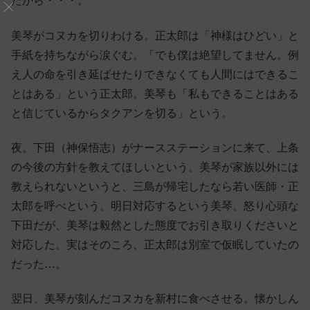
たから・・・。
美琴がコヌカを切りわける。正太郎は「神様はひどい」と
手紙を持ちながら涙ぐむ。「でも僕は絶望してません。例
え人の命を引き延ばせたりできなくても人間にはできるこ
とはある」という正太郎。美琴も「私もできることはある
と信じているからタクアンを切る」という。
夜。下田（神保悟志）がナースステーションに来て、上条
の今後の方針を教えてほしいという。美琴が家族以外には
教えられないというと、三島が帰宅したなら若い医師・正
太郎を呼べという。明日対応するという美琴。怒り心頭な
下田だが、美琴は毅然とした態度でお引き取りくださいと
対応した。実はそのころ、正太郎は別室で仮眠していたの
だった…。
翌日、美琴が刻んだコヌカを新村に食べさせる。懐かしん