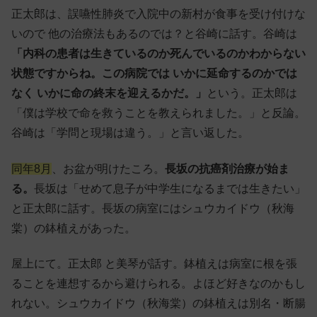
正太郎は、誤嚥性肺炎で入院中の新村が食事を受け付けな
いので 他の治療法もあるのでは？と谷崎に話す。谷崎は
「内科の患者は生きているのか死んでいるのかわからない
状態ですからね。この病院では いかに延命するのかでは
なく いかに命の終末を迎えるかだ。」
という。正太郎は
「僕は学校で命を救うことを教えられました。」と反論。
谷崎は「学問と現場は違う。」と言い返した。
同年8月
、お盆が明けたころ。
長坂の抗癌剤治療が始ま
る。
長坂は「せめて息子が中学生になるまでは生きたい」
と正太郎に話す。長坂の病室にはシュウカイドウ（秋海
棠）の鉢植えがあった。
屋上にて。正太郎 と美琴が話す。鉢植えは病室に根を張
ることを連想するから避けられる。よほど好きなのかもし
れない。シュウカイドウ（秋海棠）の鉢植えは別名・断腸