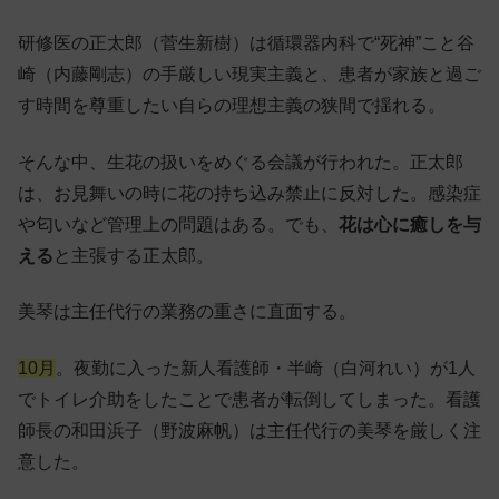
研修医の正太郎（菅生新樹）は循環器内科で“死神”こと谷
崎（内藤剛志）の手厳しい現実主義と、患者が家族と過ご
す時間を尊重したい自らの理想主義の狭間で揺れる。
そんな中、生花の扱いをめぐる会議が行われた。正太郎
は、お見舞いの時に花の持ち込み禁止に反対した。感染症
や匂いなど管理上の問題はある。でも、
花は心に癒しを与
える
と主張する正太郎。
美琴は主任代行の業務の重さに直面する。
10月
。夜勤に入った新人看護師・半崎（白河れい）が1人
でトイレ介助をしたことで患者が転倒してしまった。看護
師長の和田浜子（野波麻帆）は主任代行の美琴を厳しく注
意した。