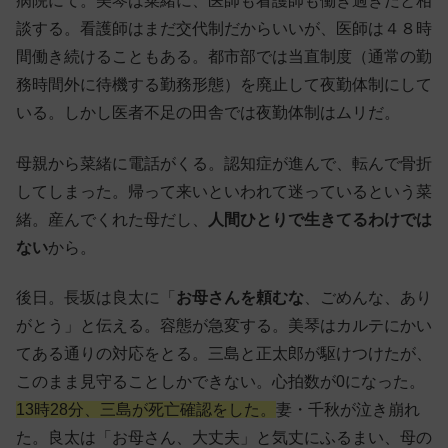
病院にて。美琴は菜緒に、医師も看護師も働き過ぎだと相
談する。看護師はまだ交代制だからいいが、医師は４８時
間働き続けることもある。都市部では当直制度（通常の勤
務時間外に待機する勤務形態）を廃止して夜勤体制にして
いる。しかし医者不足の田舎では夜勤体制はムリだ。
母親から菜緒に電話がくる。認知症が進んで、転んで骨折
してしまった。帰って来いといわれて迷っているという菜
緒。産んでくれた母だし、
人間ひとりで生きてるわけでは
ない
から。
後日。長坂は良太に「
お母さんを頼むな
、ごめんな、あり
がとう」と伝える。容態が急変する。美琴はカルテにかい
てある通りの対応をとる。三島と正太郎が駆けつけたが、
このまま見守ることしかできない。心拍数が0になった。
13時28分、三島が死亡確認をした。
妻・千秋が泣き崩れ
た。良太は「お母さん、大丈夫」と気丈にふるまい、母の