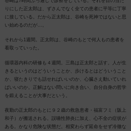
谷崎は7時間ぶっ通しで診察をしている。それを目の当た
りにした正太郎は、ずさんでなく全ての患者に平等に丁寧
に接している。だから正太郎は、谷崎を死神ではないと思
い始めるのだが…。
それから1週間。正太郎は、谷崎のもとで何人もの患者を
看取っていった。
循環器内科の研修も４週間。三島は正太郎と話す。人が生
きるというのはどういうことか、歩けるとはどういうこと
か、寝たきりでも話せればいいのか、心臓さえ動いていれ
ばいいのか。正解はない問いに向き合い、自分自身の哲学
を鍛えることが大事だという。
夜勤の正太郎のもとに９２歳の救急患者・福富フミ（阪上
和子）が搬送される。誤嚥性肺炎に加え、心不全の症状が
ある。かなり危険な状態だ。相変わらず延命をせず冷徹な