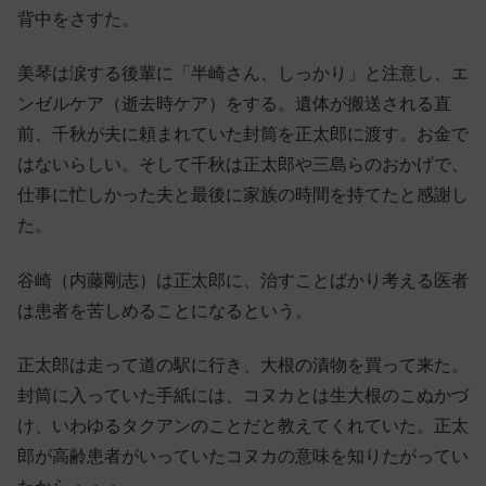
背中をさすた。
美琴は涙する後輩に「半崎さん、しっかり」と注意し、エ
ンゼルケア（逝去時ケア）をする。遺体が搬送される直
前、千秋が夫に頼まれていた封筒を正太郎に渡す。お金で
はないらしい。そして千秋は正太郎や三島らのおかげで、
仕事に忙しかった夫と最後に家族の時間を持てたと感謝し
た。
谷崎（内藤剛志）は正太郎に、治すことばかり考える医者
は患者を苦しめることになるという。
正太郎は走って道の駅に行き、大根の漬物を買って来た。
封筒に入っていた手紙には、コヌカとは生大根のこぬかづ
け、いわゆるタクアンのことだと教えてくれていた。正太
郎が高齢患者がいっていたコヌカの意味を知りたがってい