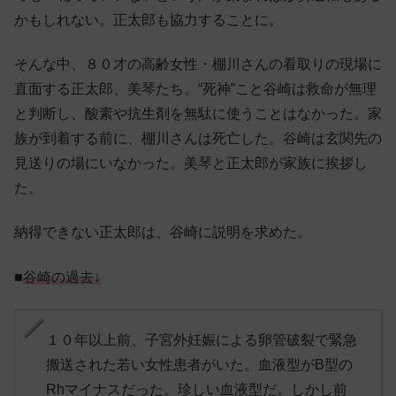
かもしれない。正太郎も協力することに。
そんな中、８０才の高齢女性・棚川さんの看取りの現場に
直面する正太郎、美琴たち。“死神”こと谷崎は救命が無理
と判断し、酸素や抗生剤を無駄に使うことはなかった。家
族が到着する前に、棚川さんは死亡した。谷崎は玄関先の
見送りの場にいなかった。美琴と正太郎が家族に挨拶し
た。
納得できない正太郎は、谷崎に説明を求めた。
■
谷崎の過去↓
１０年以上前、子宮外妊娠による卵管破裂で緊急
搬送された若い女性患者がいた。血液型がB型の
Rhマイナスだった。珍しい血液型だ。しかし前