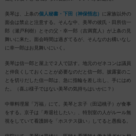
美琴は、上条の
個人秘書・下田（神保悟志）
に家族以外の
面会は禁止と注意する。そんな中、美琴の彼氏・田所信一
郎（瀬戸利樹）とその父・幸一郎（吉満寛人）が上条の見
舞いに来た。面会時間は過ぎてるが、そんなのお構いなし
に幸一郎はお見舞いにいく。
美琴は信一郎と屋上で２人で話す。地元のゼネコンは議員
と仲良くしておくことが必要なのだと信一郎。披露宴のこ
とを切りだした信一郎は、急に指輪を差し出し、手にはめ
た。（喜ぶ様子ではない美琴の気持ちはいかに？）
中華料理屋「万福」にて。美琴と京子（田辺桃子）が食事
をする。京子は「寿退社したい」、特別室の人がルール無
視をしていて看護師を「ホステス扱い」してると愚痴る。