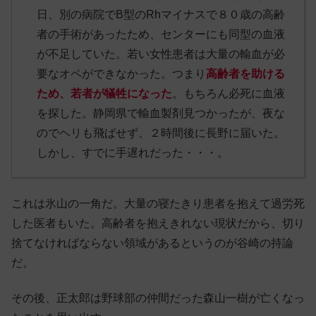
日、別の病院でB型のRhマイナスで８０歳の高齢
者の手術があったため、センターにも同型の血液
が不足していた。若い女性患者は大量の輸血が必
要なオペができなかった。つまり
高齢者を助ける
ため、若者が犠牲になった
。もちろん必死に血液
を探した。静岡県で輸血製剤見つかったが、夜な
のでヘリも飛ばせず、２時間後に長野に届いた。
しかし、すでに手遅れだった・・・。
これは氷山の一角だ。大量の寝たきり患者を抱えて過労死
した医者もいた。高齢者を抱えきれない現状だから、切り
捨てなければならない領域があるというのが谷崎の持論
だ。
その後、正太郎は野球部の仲間だった森山一樹が亡くなっ