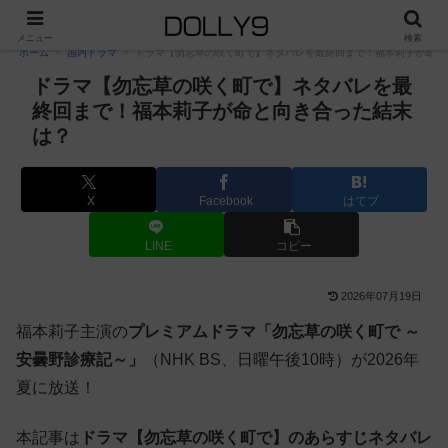
PR
メニュー
検索
ホーム
国内ドラマ
ドラマ【勿忘草の咲く町で】ネタバレを最終回まで！福本莉子が命と
ドラマ【勿忘草の咲く町で】ネタバレを最
終回まで！福本莉子が命と向き合った結末
は？
X
Facebook
はてブ
LINE
コピー
2026年07月19日
福本莉子主演の
プレミアムドラマ「勿忘草の咲く町で ～
安曇野診療記～」
（NHK BS、日曜午後10時）が2026年
夏に放送！
本記事は
ドラマ【勿忘草の咲く町で】のあらすじネタバレ