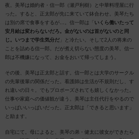
夜。美琴は婚約者・信一郎（瀬戸利樹）と中華料理屋に行
った。すると、正太郎が先に来ていて鉢合わせ。美琴たち
は別の席で食事をするが…。信一郎は「
いくら働いたって
安月給は変わらないだろ。金がないのは首がないのと同
じ。いつまで学生気分だ
」と冷たい。そして2人の将来の
ことを詰める信一郎。だが煮え切らない態度の美琴。信一
郎は不機嫌になって、お金をおいて帰ってしまう。
その後、美琴は正太郎と話す。信一郎とは大学のサークル
の先輩後輩の関係だった。看護師は生活が不規則だし、す
れ違いの日々。でもプロポーズされても嬉しくなかった。
仕事や家庭への価値観が違う。美琴は主任代行をやるので
いっぱいいっぱいだった。正太郎は「できると思います」
と励ます。
自宅にて。母によると、美琴の弟・健太に彼女ができたら