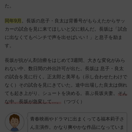
た。
同年9月
。長坂の息子・良太は背番号がもらえたからサッ
カーの試合を見に来てほしいと父に頼んだ。長坂は「試合
に出なくてもベンチで声を出せばいい！」と息子を励ま
す。
長坂が抗がん剤治療をはじめて3週間、大きな変化がみら
れない中、数日間の外出許可が出た。長坂は 息子・良太
の試合を見に行く。正太郎と美琴も（示し合わせたわけで
なく）その試合を見にきていた。途中出場した良太は倒れ
ても起き上がり、シュートを決める。喜ぶ長坂夫妻。
そん
な中、長坂が急変して…。
（つづく）
青春映画やドラマに出まくってる福本莉子さ
ん主演作。かなり爽やかな作品になっていま