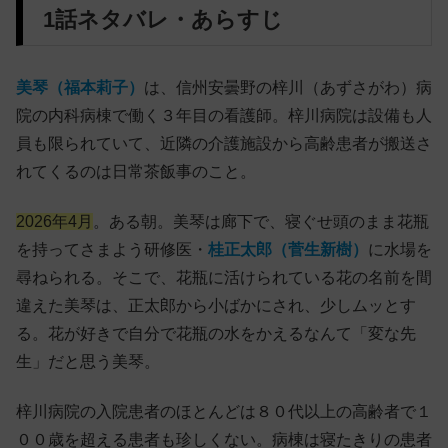
1話ネタバレ・あらすじ
美琴（福本莉子）
は、信州安曇野の梓川（あずさがわ）病
院の内科病棟で働く３年目の看護師。梓川病院は設備も人
員も限られていて、近隣の介護施設から高齢患者が搬送さ
れてくるのは日常茶飯事のこと。
2026年4月
。ある朝。美琴は廊下で、寝ぐせ頭のまま花瓶
を持ってさまよう研修医・
桂正太郎（菅生新樹）
に水場を
尋ねられる。そこで、花瓶に活けられている花の名前を間
違えた美琴は、正太郎から小ばかにされ、少しムッとす
る。花が好きで自分で花瓶の水をかえるなんて「変な先
生」だと思う美琴。
梓川病院の入院患者のほとんどは８０代以上の高齢者で１
００歳を超える患者も珍しくない。病棟は寝たきりの患者