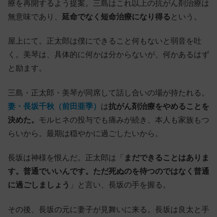
療を再開するよう提案。三島はこれ以上の抗がん剤治療は
無意味であり、
延命でなく短命治療になり得る
という。
屋上にて。正太郎は僕にできること何もないと弱音を吐
く。美琴は、具体的に何かは分からないが、何かあるはず
と励ます。
三島・正太郎・美琴が同席して話し合いの場が持たれる。
妻・長坂千秋（前田亜季）
は
抗がん剤治療をやめることを
決めた。
モルヒネの投与でも痛みが続き、本人も家族もつ
らいから。最期は穏やかに過ごしたいから。
長坂は神様を恨んだ。正太郎は「
まだできることはありま
す。普通でいいんです。ただ死ぬのを待つのではなく普通
に過ごしましょう
」と言い、長坂の手を握る。
その後、長坂の元に妻子が見舞いに来る。長坂は良太と手