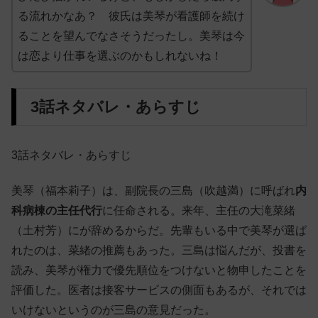
る流れかなあ？ 彼氏は美琴が看護師を続け
ることを望んでなさそうだったし。美琴は今
は恋より仕事を選ぶのかもしれないね！
3話ネタバレ・あらすじ
3話ネタバレ・あらすじ
美琴（福本莉子）は、副院長の三島（吹越満）に呼ばれ
内
科病棟の主任代行
に任命される。来年、主任の大滝菜緒
（土村芳）にが辞めるからだ。先輩もいる中で美琴が選ば
れたのは、菜緒の推薦もあった。三島は悩んだが、投書を
読み、美琴が権力で優先順位をつけないと物申したことを
評価した。医者は接客サービスの側面もあるが、それでは
いけないというのが三島の意見だった。