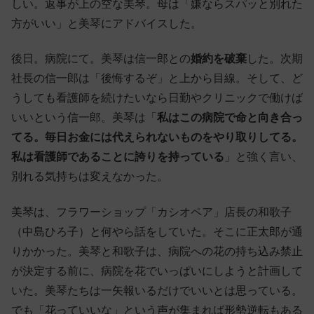
しい。返事が上の空な美琴。母は「嫌ならスパッと別れた
方がいい」と美琴にアドバイスした。
後日。病院にて。美琴は信一郎との
婚約を破棄
した。次期
社長の信一郎は「後悔するぞ」と上から目線。そして、ど
うしても看護師を続けたいなら日勤やクリニックで働けば
いいという信一郎。美琴は「
私はこの病院で命と向き合っ
てる。毎日お金には代えられないものをやり取りしてる。
私は看護師であることに誇りを持っている
」と強く言い、
別れる気持ちは変えなかった。
美琴は、フラワーショップ「カシオペア」店長の和歌子
（中島ひろ子）と何やら話をしていた。そこに正太郎が通
りかかった。美琴と和歌子は、病院への花の持ち込み禁止
が決定する前に、病院を花でいっぱいにしようと計画して
いた。美琴たちは一矢報いるだけでいいとは思っている。
でも「花っていいな」という声が集まれば形勢逆転もある