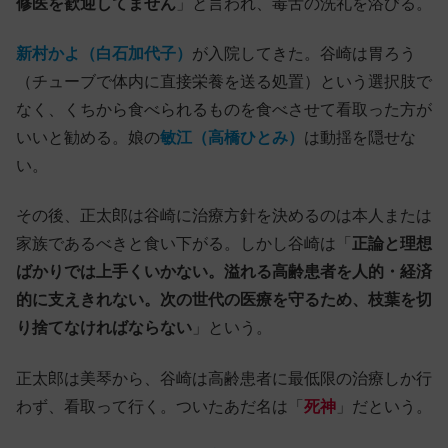
修医を歓迎してません
」と言われ、毒舌の洗礼を浴びる。
新村かよ（白石加代子）
が入院してきた。谷崎は胃ろう
（チューブで体内に直接栄養を送る処置）という選択肢で
なく、くちから食べられるものを食べさせて看取った方が
いいと勧める。娘の
敏江（高橋ひとみ）
は動揺を隠せな
い。
その後、正太郎は谷崎に治療方針を決めるのは本人または
家族であるべきと食い下がる。しかし谷崎は「
正論と理想
ばかりでは上手くいかない。溢れる高齢患者を人的・経済
的に支えきれない。次の世代の医療を守るため、枝葉を切
り捨てなければならない
」という。
正太郎は美琴から、谷崎は高齢患者に最低限の治療しか行
わず、看取って行く。ついたあだ名は「
死神
」だという。