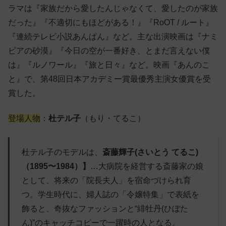
ラマは『家族だから愛したんじゃなくて、愛したのが家族
だった』『不適切にもほどがある！』『RoOT / ルート』
『連続テレビ小説あんぱん』など。主な出演映画は『ナミ
ビアの砂漠』『今日の空が一番好き、とまだ言えない僕
は』『ルノワール』『旅と日々』など。映画『あんのこ
と』で、第48回日本アカデミー賞最優秀主演女優賞を受
賞した。
登場人物
：
杜テル子
（もり・てるこ）
杜テル子のモデルは、
斎藤輝子(さいとう てるこ)
（1895〜1984）】
…大病院を経営する斎藤家の娘
として、将来の「院長夫人」を宿命づけられ育
つ。学生時代に、婦人誌の「令嬢特集」で表紙を
飾ると、奇抜なファッションと“緋牡丹(ひぼた
ん)”のキャッチコピーで一躍時の人となる。