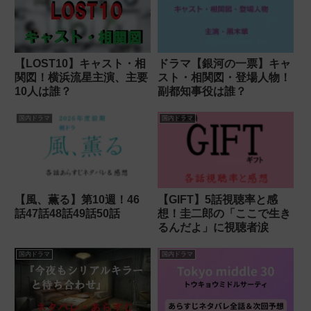
【LOST10】キャスト・相
ドラマ【銀河の一票】キャ
関図！横浜流星主演、主要
スト・相関図・登場人物！
10人は誰？
副都知事役は誰？
国内ドラマ
国内ドラマ
【風、薫る】第10週！46
【GIFT】5話視聴率と感
話47話48話49話50話
想！圭二郎の「ここで生き
るんだよ」に視聴者涙
国内ドラマ
国内ドラマ