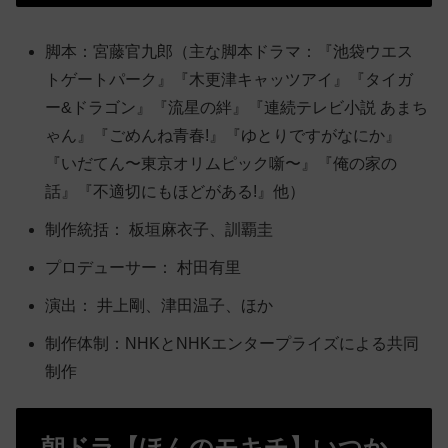
脚本：宮藤官九郎（主な脚本ドラマ：『池袋ウエス
トゲートパーク』『木更津キャッツアイ』『タイガ
ー&ドラゴン』『流星の絆』『連続テレビ小説 あまち
ゃん』『ごめんね青春!』『ゆとりですがなにか』
『いだてん〜東京オリムピック噺〜』『俺の家の
話』『不適切にもほどがある!』他）
制作統括： 板垣麻衣子、訓覇圭
プロデューサー： 村田有里
演出： 井上剛、津田温子、ほか
制作体制：NHKとNHKエンタープライズによる共同
制作
朝ドラ【ほんのモキチ】いつか