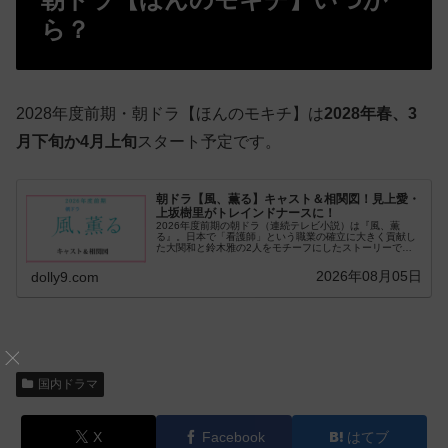
ら？
2028年度前期・朝ドラ【ほんのモキチ】は
2028年春、3
月下旬か4月上旬
スタート予定です。
朝ドラ【風、薫る】キャスト＆相関図！見上愛・
上坂樹里がトレインドナースに！
2026年度前期の朝ドラ（連続テレビ小説）は『風、薫
る』。日本で「看護師」という職業の確立に大きく貢献し
た大関和と鈴木雅の2人をモチーフにしたストーリーで
す。ダブル主演の見上愛・上坂樹里がトレインドナ…
2026年08月05日
dolly9.com
国内ドラマ
X
Facebook
はてブ