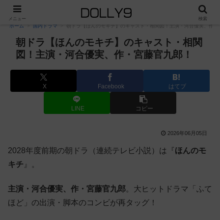
PR
メニュー
検索
ホーム
国内ドラマ
朝ドラ【ほんのモキチ】のキャスト・相関図！主演・河合優実、作・
朝ドラ【ほんのモキチ】のキャスト・相関
図！主演・河合優実、作・宮藤官九郎！
X
Facebook
はてブ
LINE
コピー
2026年06月05日
2028年度前期の朝ドラ（連続テレビ小説）は『
ほんのモ
キチ
』。
主演・河合優実、作・宮藤官九郎
。大ヒットドラマ「ふて
ほど」の出演・脚本のコンビが再タッグ！