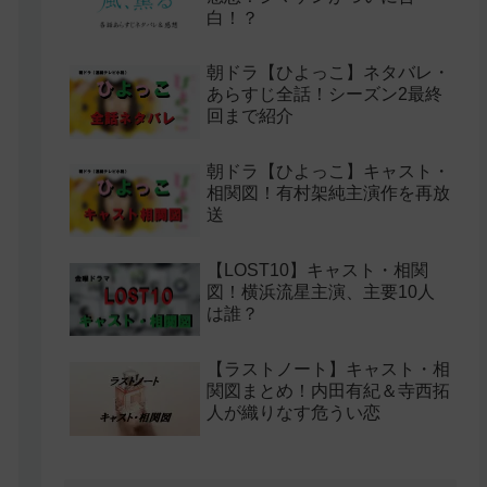
白！？
朝ドラ【ひよっこ】ネタバレ・
あらすじ全話！シーズン2最終
回まで紹介
朝ドラ【ひよっこ】キャスト・
相関図！有村架純主演作を再放
送
【LOST10】キャスト・相関
図！横浜流星主演、主要10人
は誰？
【ラストノート】キャスト・相
関図まとめ！内田有紀＆寺西拓
人が織りなす危うい恋