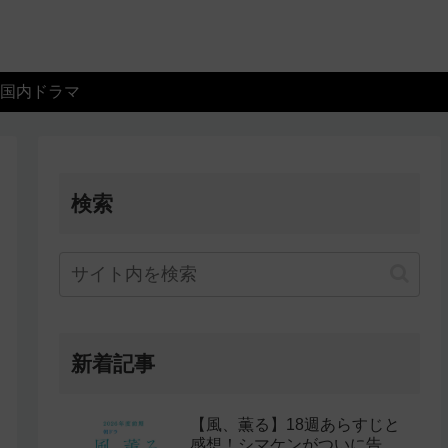
国内ドラマ
検索
新着記事
【風、薫る】18週あらすじと
感想！シマケンがついに告