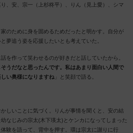
巡り、安、宗一（上杉柊平）、りん（見上愛）、シマ
て家のために身を固めるためだったと明かす。自分が
いと夢追う姿を応援したいとも考えていた。
に話を作って笑わせるのが好きだと話していたから。
しそうだなと思ったんです。私はあまり面白い人間で
楽しい奥様になりますね
」と笑顔で語る。
おかしいことに気づく。りんが事情を聞くと、安の結
幼なじみの宗太(木下瑛太)とケンカになってしまった
た体験を語って、背中を押す。環は宗太に謝りに行