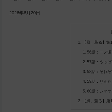
2026年6月20日
【風、薫る】第
56話：一ノ
57話：やっ
58話：それ
59話：りん
60話：シマケ
【風、薫る】第1