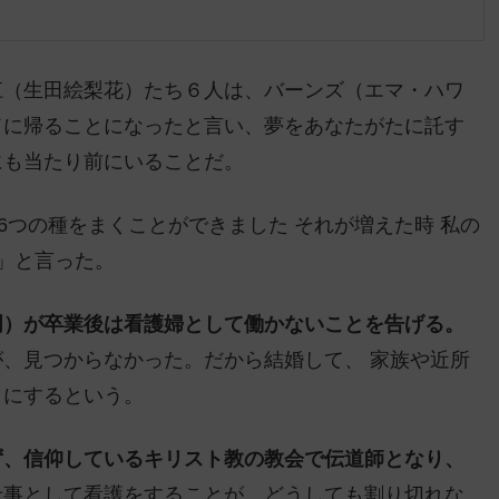
江（生田絵梨花）たち６人は、バーンズ（エマ・ハワ
ドに帰ることになったと言い、夢をあなたがたに託す
にも当たり前にいることだ。
 6つの種をまくことができました それが増えた時 私の
」と言った。
明）が卒業後は看護婦として働かないことを告げる。
、見つからなかった。だから結婚して、 家族や近所
とにするという。
ず、信仰しているキリスト教の教会で伝道師となり、
仕事として看護をすることが、どうしても割り切れな