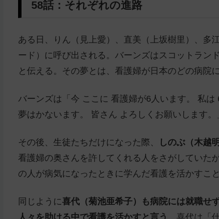
58話：それぞれの進路
ある日、りん（見上愛）、直美（上坂樹里）、多
ード）に呼び出される。バーンズはスコットラン
と伝える。その夢とは、看護婦が日本のどの病院
バーンズは「今 ここに 看護婦が6人います。 私は
夢はかないます。 皆さん よろしくお願いします。
その後、生徒たちだけになった際、
しのぶ（木越
看護婦の奥さんを許してくれる人をさがしていたが
の人が病気になったときに学んだ看護を活かすこ
同じように
喜代（菊池亜希子）も病院には就職せ
人々を助ける中で看護を活かすと言う
。喜代は「