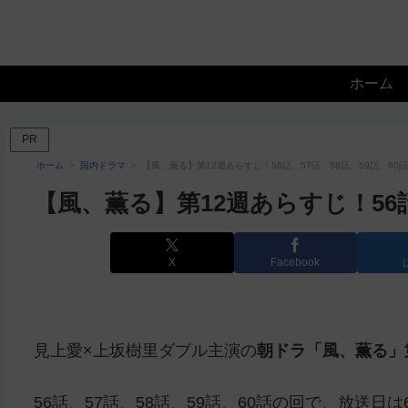
ホーム
PR
ホーム
国内ドラマ
【風、薫る】第12週あらすじ！56話、57話、58話、59話、60話
【風、薫る】第12週あらすじ！56話
X
Facebook
見上愛×上坂樹里ダブル主演の
朝ドラ「風、薫る」
56話、57話、58話、59話、60話の回で、放送日は