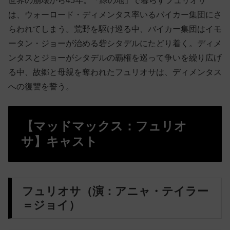
世界の崩壊から45年。「緑の地」で暮らすフュリオサ
は、ウォーロード・ディメンタス率いるバイカー集団にさ
らわれてしまう。荒野を駆け巡る中、バイカー集団はイモ
ータン・ジョーが治める砦シタデルにたどり着く。ディメ
ンタスとジョーがシタデルの覇権を巡って争いを繰り広げ
る中、故郷と母親を奪われたフュリオサは、ディメンタス
への復讐を誓う。
【マッドマックス：フュリオ
サ】キャスト
フュリオサ（演：アニャ・テイラー
＝ジョイ）