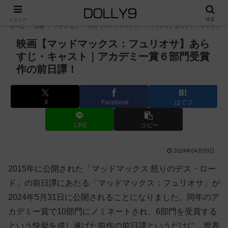
PR
メニュー
検索
ホーム
洋画
アクション
映画【マッドマックス：フュリオサ】あらすじ・キャスト｜
映画【マッドマックス：フュリオサ】あら
すじ・キャスト｜アカデミー賞６部門受賞
作の前日譚！
X
Facebook
はてブ
LINE
コピー
2024年04月03日
2015年に公開された「マッドマックス 怒りのデス・ロー
ド」の前日譚にあたる「マッドマックス：フュリオサ」が
2024年5月31日に公開されることになりました。同年のア
カデミー賞で10部門にノミネートされ、6部門を受賞する
という快挙を成し遂げた前作の前日譚というだけに、世界