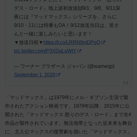
デス・ロード』地上波初放送🙌9/1、9/8、9/11深
夜には『マッドマックス』シリーズを、さらに
9/10・11には特番もOA！9/12放送当日は、皆さ
んと一緒に楽しみたいと思います！
▼放送日程▼
https://t.co/LRRN9mDPgQ
pic.twitter.com/P3XDqLpWtY
— ワーナー ブラザース ジャパン (@warnerjp)
September 1, 2020
「マッドマックス」は1979年にメル・ギブソン主演で製
作されたアクション映画です。1979年以降、2015年に公
開された「マッドマックス 怒りのデス・ロード」まで全4
作品が製作されています。無法地帯となった近未来を舞台
に、主人公マックスの復讐劇を描いた「マッドマックス」