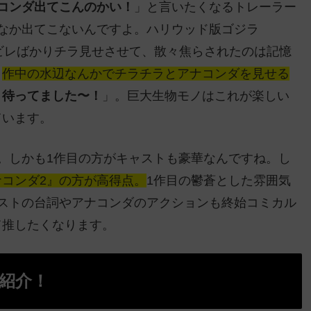
コンダ出てこんのかい！
」と言いたくなるトレーラー
なか出てこないんですよ。ハリウッド版ゴジラ
や背ビレばかりチラ見せさせて、散々焦らされたのは記憶
。
作中の水辺なんかでチラチラとアナコンダを見せる
、待ってました〜！
」。巨大生物モノはこれが楽しい
ています。
。しかも1作目の方がキャストも豪華なんですね。し
コンダ2』の方が高得点。
1作目の鬱蒼とした雰囲気
ストの台詞やアナコンダのアクションも終始コミカル
て推したくなります。
紹介！