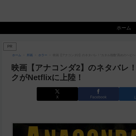
ホーム
PR
ホーム
邦画
ホラー
映画【アナコンダ2】のネタバレ！“カタル指数”高めのヘビヘビパ
映画【アナコンダ2】のネタバレ！
クがNetflixに上陸！
X
Facebook