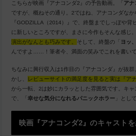
こちらが映画『アナコンダ2』の予告動画。「
アナ
ですが、概ねその通り。2ではね、アナコンダなか
『GODZILLA（2014）』で、終盤までしっぽ
に新しいところですが、まさに今作もそんな感じ
演出がなんとも巧みです。
そして、終盤の「
ヨッ
んですよ……！筆者今、満面の笑みでこれを書い
ちなみに興行収入は1作目の『アナコンダ』が抜群
かし、
レビューサイトの満足度を見ると実は『アナ
から一転、2は妙にカラッとした雰囲気です。キャ
で、「
幸せな気分になれるパニックホラー
」とし
映画『アナコンダ2』のキャストを