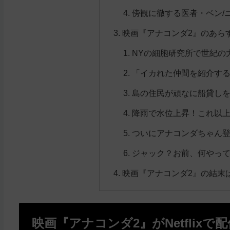
傍観に徹する医者・ベン/
映画『アナコンダ2』のあら
NYの細胞研究所で世紀の
「イカれた仲間を紹介す
島の住民が頑なに船貸し
降雨で水位上昇！これ以
ついにアナコンダちゃん
ジャック？お前、何やっ
映画『アナコンダ2』の結末
映画『アナコンダ2』がNetflixで