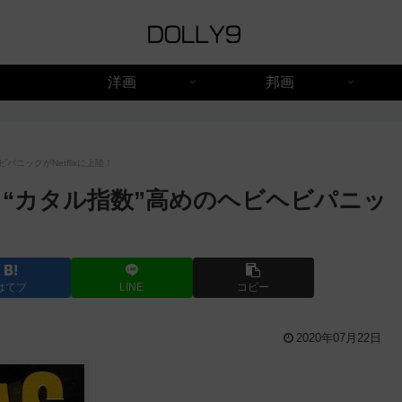
洋画
邦画
ニックがNetflixに上陸！
“カタル指数”高めのヘビヘビパニッ
はてブ
LINE
コピー
2020年07月22日