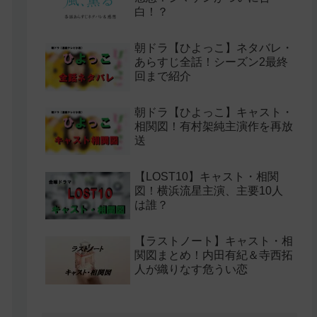
白！？
朝ドラ【ひよっこ】ネタバレ・
あらすじ全話！シーズン2最終
回まで紹介
朝ドラ【ひよっこ】キャスト・
相関図！有村架純主演作を再放
送
【LOST10】キャスト・相関
図！横浜流星主演、主要10人
は誰？
【ラストノート】キャスト・相
関図まとめ！内田有紀＆寺西拓
人が織りなす危うい恋