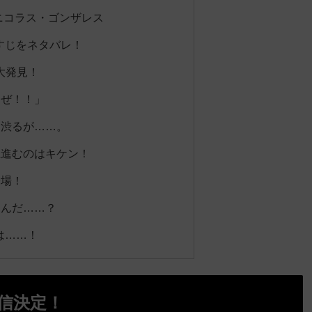
ニコラス・ゴンザレス
すじをネタバレ！
大発見！
るぜ！！」
を渋るが……。
上進むのはキケン！
登場！
てんだ……？
は……！
配信決定！