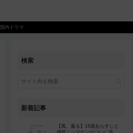
国内ドラマ
検索
新着記事
【風、薫る】18週あらすじと
感想！シマケンがついに告