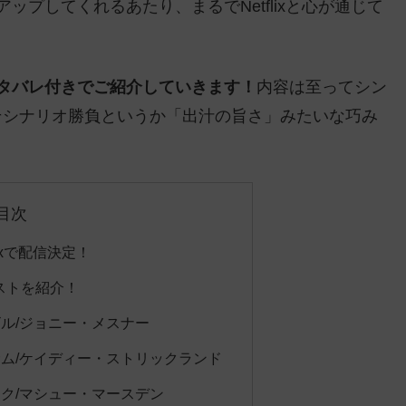
ップしてくれるあたり、まるでNetflixと心が通じて
タバレ付きでご紹介していきます！
内容は至ってシン
そシナリオ勝負というか「出汁の旨さ」みたいな巧み
目次
ixで配信決定！
ストを紹介！
ル/ジョニー・メスナー
ム/ケイディー・ストリックランド
ク/マシュー・マースデン