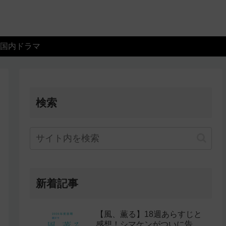
国内ドラマ
検索
新着記事
【風、薫る】18週あらすじと
感想！シマケンがついに告