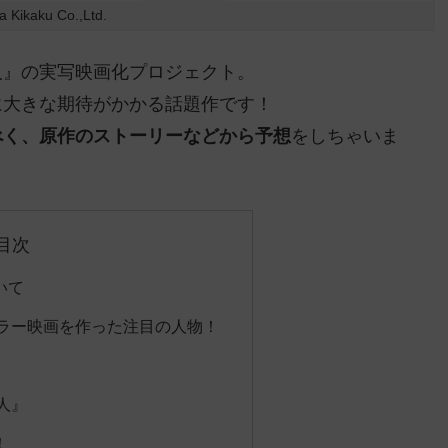
Kikaku Co.,Ltd.
人』の実写映画化プロジェクト。
に大きな期待がかかる話題作です！
べく、原作のストーリーなどから予想
をしちゃいま
目次
いて
ラー映画を作った注目の人物！
人』
！