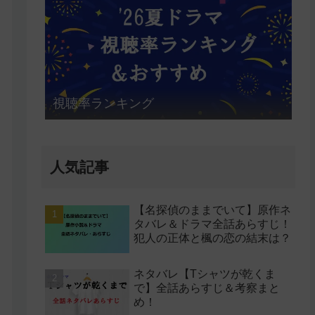
視聴率ランキング
人気記事
【名探偵のままでいて】原作ネ
タバレ＆ドラマ全話あらすじ！
犯人の正体と楓の恋の結末は？
ネタバレ【Tシャツが乾くま
で】全話あらすじ＆考察まと
め！