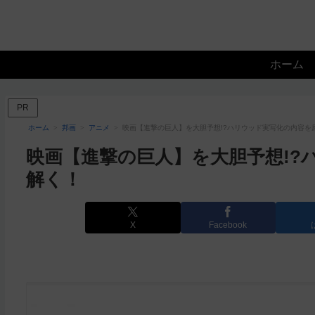
ホーム
PR
ホーム
邦画
アニメ
映画【進撃の巨人】を大胆予想!?ハリウッド実写化の内容を
映画【進撃の巨人】を大胆予想!?
解く！
X
Facebook