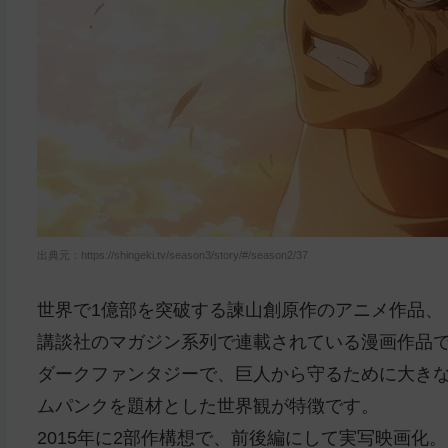
出典元：https://shingeki.tv/season3/story/#/season2/37
世界で1億部を突破する諫山創原作のアニメ作品、
講談社のマガジン系列で連載されている漫画作品
ダークファンタジーで、巨人から守るために大き
ムパンクを題材とした世界観が特徴です。
2015年に2部作構想で、前後編にして実写映画化。