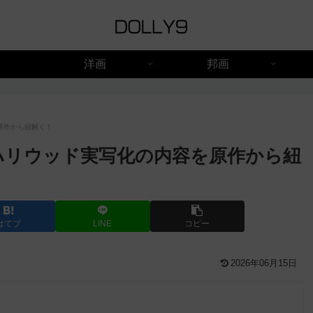
洋画
邦画
原作から紐解く！
ハリウッド実写化の内容を原作から紐
はてブ
LINE
コピー
2026年06月15日