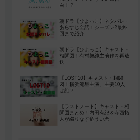
白！？
朝ドラ【ひよっこ】ネタバレ・
あらすじ全話！シーズン2最終
回まで紹介
朝ドラ【ひよっこ】キャスト・
相関図！有村架純主演作を再放
送
【LOST10】キャスト・相関
図！横浜流星主演、主要10人
は誰？
【ラストノート】キャスト・相
関図まとめ！内田有紀＆寺西拓
人が織りなす危うい恋