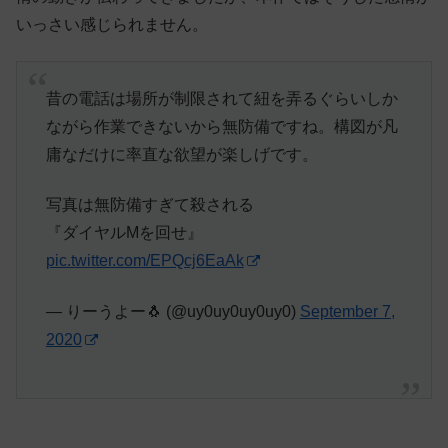
いっさい感じられません。
昔の電話は場所が制限されて紐を弄るぐらいしか
ながら作業できないから無防備ですね。構図が凡
庸なだけに率直な欲望が楽しげです。
写真は無防備すぎて殺される
『ダイヤルMを回せ』
pic.twitter.com/EPQcj6EaAk
— りーうよー🐧 (@uy0uy0uy0uy0)
September 7,
2020