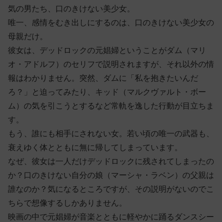
気の男たち、口のきけない美少女。
唯一、感情をむき出しにするのは、口のきけない美少女の
母親だけ。
彼女は、デッドロックの元娼婦ということがダム（マリ
オ・アドルフ）のセリフで説明されますが、それ以外の情
報はわかりません。突然、ダムに「私を抱きたいんだ
ろ？」と迫ってみたり、キッド（マルクヴァルト・ボー
ム）の気を引こうとするなど常軌を逸した行動が目立ちま
す。
もう、誰にも相手にされない女。若い頃の唯一の武器も、
衰えゆく体とともに無に帰してしまっています。
なぜ、彼女は一人だけデッドロックに残されてしまったの
か？口のきけない自分の娘（マーシャ・ラベン）の父親は
誰なのか？気になるところですが、その説明がないのでこ
ちらで想像するしかありません。
映画の中で元娼婦が音楽とともに軽やかに踊るダンスシー