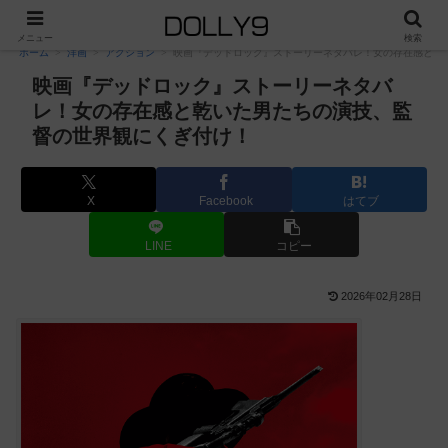
PR
メニュー
検索
ホーム
洋画
アクション
映画『デッドロック』ストーリーネタバレ！女の存在感と乾
映画『デッドロック』ストーリーネタバ
レ！女の存在感と乾いた男たちの演技、監
督の世界観にくぎ付け！
X
Facebook
はてブ
LINE
コピー
2026年02月28日