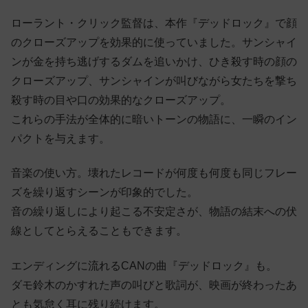
ローラント・クリック監督は、本作『デッドロック』で顔
のクローズアップを効果的に使っていました。サンシャイ
ンが金を持ち逃げするダムを追いかけ、ひき殺す時の顔の
クローズアップ、サンシャインが叫びながら女たちを撃ち
殺す時の目や口の効果的なクローズアップ。
これらの手法が全体的に暗いトーンの物語に、一瞬のイン
パクトを与えます。
音楽の使い方。壊れたレコードが何度も何度も同じフレー
ズを繰り返すシーンが印象的でした。
音の繰り返しにより起こる不安定さが、物語の結末への伏
線としてとらえることもできます。
エンディングに流れるCANの曲『デッドロック』も。
ダモ鈴木のかすれた声の叫びと歌詞が、映画が終わったあ
とも気怠く耳に残り続けます。