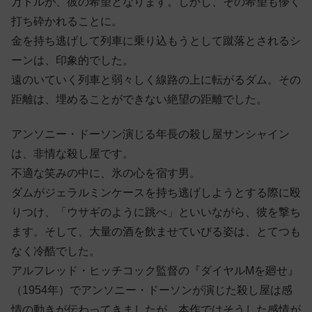
万ドルが、彼の希望となります。しかし、その希望も儚く
打ち砕かれることに。
金を持ち逃げして列車に乗り込もうとして蹴落とされるシ
ーンは、印象的でした。
遠のいていく列車と弱々しく線路の上に転がるダム。その
距離は、埋めることができない絶望の距離でした。
アンソニー・ドーソン演じる年長の殺し屋サンシャイン
は、非情な殺し屋です。
不適な笑みの中に、氷の心を宿す男。
ダムがジェラルミンケースを持ち逃げしようとする際に殴
りつけ、「ウサギのように跳べ」といいながら、彼を撃ち
ます。そして、大量の酒を飲ませていびる姿は、とてつも
なく冷酷でした。
アルフレッド・ヒッチコック監督の『ダイヤルMを廻せ』
（1954年）でアンソニー・ドーソンが演じた殺し屋は感
情の動きが伝わってきましたが、本作ではそうした感情が