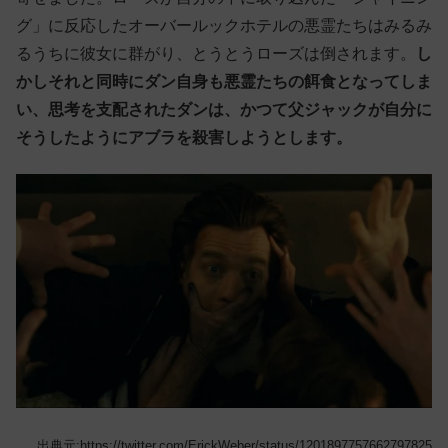
グ」に反応したオーバールックホテルの悪霊たちはみるみ
るうちに彼女に群がり、とうとうローズは倒されます。
し
かしそれと同時にダン自身も悪霊たちの餌食となってしま
い、思考を支配されたダンは、かつて父ジャックが自分に
そうしたようにアブラを殺害しようとします。
出典元:https://twitter.com/ErickWeber/status/1201897757662797825