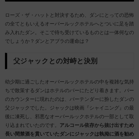
ローズ・ザ・ハットと対決するため、ダンにとっての恐怖
の全てともいえるオーバールックホテルへとついに足を踏
み入れたダン。そこで待ち受けているものとは一体何なの
でしょうか？ダンとアブラの運命は？
父ジャックとの対峙と決別
幼少期に過ごしたオーバールックホテルの中を複雑な気持
ちで散策するダンはホテルのバーにたどり着きます。バー
のカウンターに現れたのは、バーテンダーに扮したダンの
父ジャックでした。ジャックは映画『シャイニング』の最
後に凍死し、邪悪なオーバールックホテルの一部として取
り込まれていたのです。
アルコール依存から抜け出すため
長い間禁酒を貫いていたダンにジャックは執拗に酒を勧め