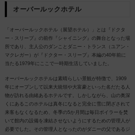
オーバールックホテル
「オーバールックホテル（展望ホテル）」とは『ドクタ
ー・スリープ』の前作『シャイニング』の舞台となった場
所であり、主人公のダンことダニー・トランス（ユアン・
マクレガー）が『ドクター・スリープ』本編の40年前に
当たる1979年にここで一時期生活していました。
オーバールックホテルは素晴らしい景観が特徴で、1909
年にオープンして以来大統領や大富豪といった名だたる人
物が訪れる由緒あるホテルです。しかしながら、山の奥深
くにあるこのホテルは真冬になると完全に雪に閉ざされて
来客もなくなるため、冬季の5か月間は毎日ボイラーを焚
いて館内の設備を凍結させないようにするための管理人が
必要でした。その管理人となったのがダニーの父であるジ