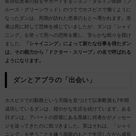
依存症患者の会をサポートするジョン・ダルトン医師（ブ
ルース・グリーンウッド）のつてでホスピスで働くように
なったダンは、死期が訪れた患者のもとへ導かれます。患
者は死に対して恐怖を感じていましたが、ダンは「シャイ
ニング」を使って死への恐怖を癒し、安らかな眠りを授け
ました。
「シャイニング」によって新たな仕事を得たダン
は、その能力から「ドクター・スリープ」の名で呼ばれる
ようになります。
ダンとアブラの「出会い」
ホスピスでの勤務という天職を見つけて以来断酒も7年間
成功しているダンは、穏やかな生活を続けています。ある
日ダンは、アパートの部屋にある黒板に何者かがメッセー
ジを送ってきたのに気づきました。実はそれは、「シャイ
ニング」を使うことを嫌う両親のもとで生活しながら成長