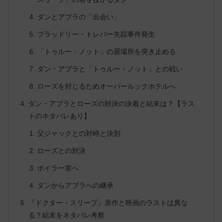
ダンとアブラの「出会い」
ブラッドリー・トレバー失踪事件発生
「トゥルー・ノット」の居場所を突き止める
ダン・アブラと「トゥルー・ノット」との戦い
ローズを封じるためオーバールックホテルへ
ダン・アブラとローズの対決の決着と結末は？【ラス
トのネタバレあり】
父ジャックとの対峙と決別
ローズとの対決
ボイラー室へ
ダンからアブラへの継承
『ドクター・スリープ』原作と映画のラストは異な
る？結末をネタバレ考察