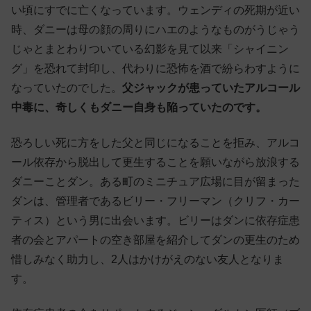
い頃にすでに亡くなっています。ウェンディの死期が近い
時、ダニーは母の顔の周りにハエのようなものがうじゃう
じゃとまとわりついている幻影を見て以来「シャイニン
グ」を恐れて封印し、代わりに恐怖を酒で紛らわすように
なっていたのでした。
父ジャックが患っていたアルコール
中毒に、奇しくもダニー自身も陥っていたのです。
恐ろしい死に方をした父と同じになることを拒み、アルコ
ール依存から脱出して更生することを願いながら放浪する
ダニーことダン。ある町のミニチュア広場に目が留まった
ダンは、管理者であるビリー・フリーマン（クリフ・カー
ティス）という男に出会います。ビリーはダンに依存症患
者の会とアパートの空き部屋を紹介してダンの更生のため
惜しみなく助力し、2人はかけがえのない友人となりま
す。