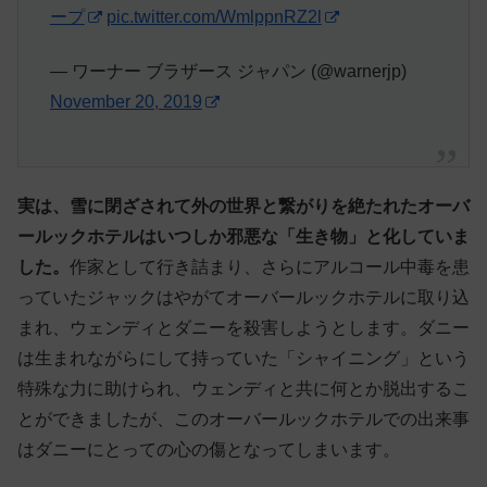
ープ
pic.twitter.com/WmlppnRZ2l
— ワーナー ブラザース ジャパン (@warnerjp)
November 20, 2019
実は、雪に閉ざされて外の世界と繋がりを絶たれたオーバ
ールックホテルはいつしか邪悪な「生き物」と化していま
した。
作家として行き詰まり、さらにアルコール中毒を患
っていたジャックはやがてオーバールックホテルに取り込
まれ、ウェンディとダニーを殺害しようとします。ダニー
は生まれながらにして持っていた「シャイニング」という
特殊な力に助けられ、ウェンディと共に何とか脱出するこ
とができましたが、このオーバールックホテルでの出来事
はダニーにとっての心の傷となってしまいます。