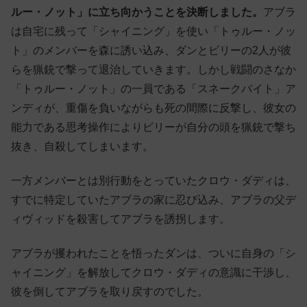
ルー・ノット」に立ち向かうことを決断しました。
アブラ
は自宅に残って「シャイニング」を使い「トゥルー・ノッ
ト」のメンバーを森に誘い込み、ダンとビリーの2人が彼
らを猟銃で撃って退治していきます。しかし戦闘のさなか
「トゥルー・ノット」の一員である「スネークバイト」ア
ンディが、重傷を負いながらも死の間際に反撃し、彼女の
能力である思考操作によりビリーが自分の頭を猟銃で撃ち
抜き、自殺してしまいます。
一方メンバーとは別行動をとっていたクロウ・ダディは、
すでに特定していたアブラの家に忍び込み、アブラの父デ
ィヴィッドを殺害してアブラを誘拐します。
アブラが攫われたことを悟ったダンは、ついに自身の「シ
ャイニング」を解放してクロウ・ダディの意識に干渉し、
彼を倒してアブラを取り戻すのでした。