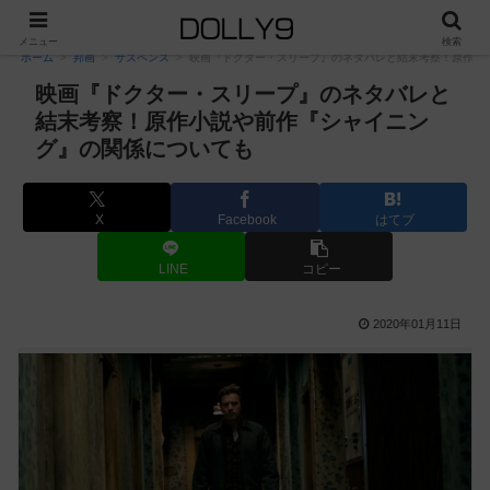
PR
メニュー
検索
ホーム
邦画
サスペンス
映画『ドクター・スリープ』のネタバレと結末考察！原作小
映画『ドクター・スリープ』のネタバレと
結末考察！原作小説や前作『シャイニン
グ』の関係についても
X
Facebook
はてブ
LINE
コピー
2020年01月11日