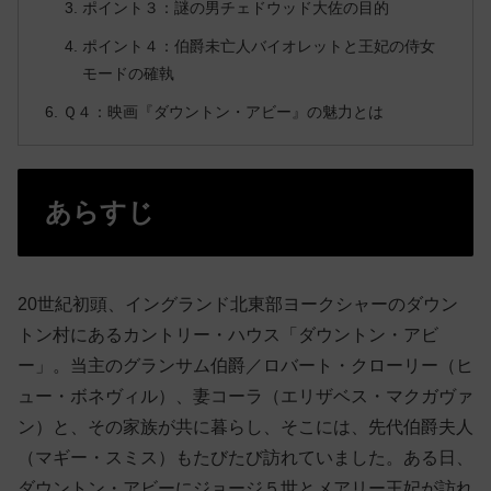
ポイント３：謎の男チェドウッド大佐の目的
ポイント４：伯爵未亡人バイオレットと王妃の侍女
モードの確執
Ｑ４：映画『ダウントン・アビー』の魅力とは
あらすじ
20世紀初頭、イングランド北東部ヨークシャーのダウン
トン村にあるカントリー・ハウス「ダウントン・アビ
ー」。当主のグランサム伯爵／ロバート・クローリー（ヒ
ュー・ボネヴィル）、妻コーラ（エリザベス・マクガヴァ
ン）と、その家族が共に暮らし、そこには、先代伯爵夫人
（マギー・スミス）もたびたび訪れていました。ある日、
ダウントン・アビーにジョージ５世とメアリー王妃が訪れ