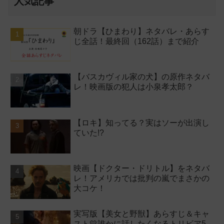
人気記事
朝ドラ【ひまわり】ネタバレ・あらす
じ全話！最終回（162話）まで紹介
【バスカヴィル家の犬】の原作ネタバ
レ！映画版の犯人は小泉孝太郎？
【ロキ】知ってる？実はソーが出演し
ていた!?
映画【ドクター・ドリトル】をネタバ
レ！アメリカでは批判の嵐でまさかの
大コケ！
実写版【美女と野獣】あらすじ＆キャ
スト💛誰かに話したくなるトリビア5