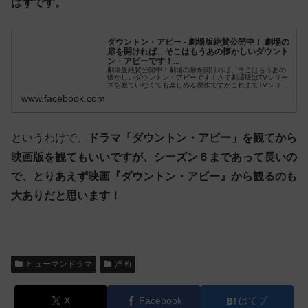
はずです。
ダウントン・アビー - 劇場版絶賛公開中！ 劇場の
扉を開ければ、そこはもうあの懐かしいダウント
ン・アビーです！...
劇場版絶賛公開中！劇場の扉を開ければ、そこはもうあの
懐かしいダウントン・アビーです！さて劇場版はTVシリー
ズを観ていなくても楽しめる傑作ですがこれまでTVシリー
ズを観ていたダウントニアンならでは！あの...
www.facebook.com
というわけで、
ドラマ「ダウントン・アビー」を観てから
映画版を観てもいいですが、シーズン６まであって長いの
で、とりあえず映画『ダウントン・アビー』から観るのも
大ありだと思います！
ヒューマンドラマ
洋画
X
Facebook
はてブ