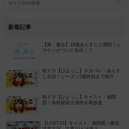
新着記事
【風、薫る】18週あらすじと感想！シ
マケンがついに告白！？
朝ドラ【ひよっこ】ネタバレ・あらす
じ全話！シーズン2最終回まで紹介
朝ドラ【ひよっこ】キャスト・相関
図！有村架純主演作を再放送
【LOST10】キャスト・相関図！横浜
流星主演、主要10人は誰？