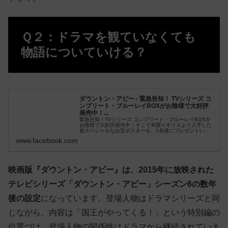
Ｑ２：ドラマを観ていなくても
物語についていける？
ダウントン・アビー - 緊急告知！ TVシリーズ コ
ンプリート・ブルーレイBOXがお陰様で大好評
発売中！...
緊急告知！TVシリーズ コンプリート・ブルーレイBOXが
お陰様で大好評発売中！そこで本国イギリスより入手した
超スペシャルなお宝ポスターを、1名様にプレゼントいた
します！主要キャスト陣の直筆サインが入っ...
www.facebook.com
映画版『ダウントン・アビー』は、2015年に放映された
テレビシリーズ「ダウントン・アビー」シーズン6の数年
後の設定
になっています。登場人物はドラマシリーズと同
じながら、内容は「国王がやってくる！」という特別編の
位置づけ。登場人物の関係性はドラマから継続されていま