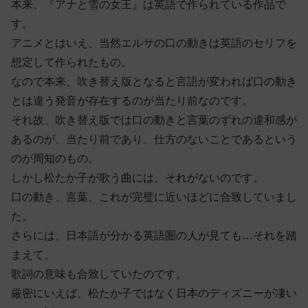
本来、『アナと雪の女王』は英語で作られている作品で
す。
アニメとはいえ、当然エルサの口の動きは英語のセリフを
想定して作られたもの。
なので本来、吹き替え版となると言語が変われば口の動き
とは違う発音が存在するのが当たり前なのです。
それ故、吹き替え版では口の動きと言葉のずれの違和感が
あるのが、当たり前であり、仕方のないことであるという
のが周知のもの。
しかし松たか子が歌う曲には、それがないのです。
口の動き、言葉、これが完璧に近いほどに合致していまし
た。
さらには、日本語が分かる英語圏の人が見ても…それを踏
まえて、
歌詞の意味も合致していたのです。
厳密にいえば、松たか子ではなく日本のディズニーが凄い