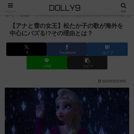
PR
メニュー
検索
ホーム
未分類
【アナと雪の女王】松たか子の歌が海外を中心にバズる!?その理由とは？
【アナと雪の女王】松たか子の歌が海外を
中心にバズる!?その理由とは？
X
Facebook
はてブ
LINE
コピー
2022年02月26日