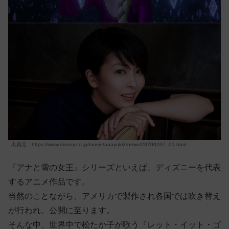
出典元：https://www.disney.co.jp/movie/anayuki2/news/20200207_01.html
『アナと雪の女王』シリーズといえば、ディズニーを代表
するアニメ作品です。
当然のことながら、アメリカで製作され各国では吹き替え
が行われ、公開に至ります。
そんな中、世界中で松たか子が歌う『レット・イット・ゴ