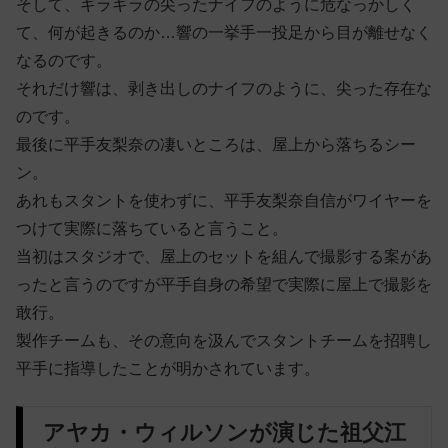
そして、ギラギラの尖ったナイフのように危なっかしく
て、何が起きるのか…響の一挙手一投足から目が離せなく
なるのです。
それだけ響は、剥き出しのナイフのように、尖った存在な
のです。
最後に平手友梨奈の凄いところは、屋上から落ちるシー
ン。
あれもスタントを使わずに、平手友梨奈自信がワイヤーを
つけて実際に落ちていると言うこと。
当初はスタジオで、屋上のセットを組んで撮影する案があ
ったと言うのですが平手自身の希望で実際に屋上で撮影を
敢行。
製作チームも、その意向を汲んでスタントチームを招聘し
平手に指導したことが明かされています。
アヤカ・ウィルソンが演じた祖父江