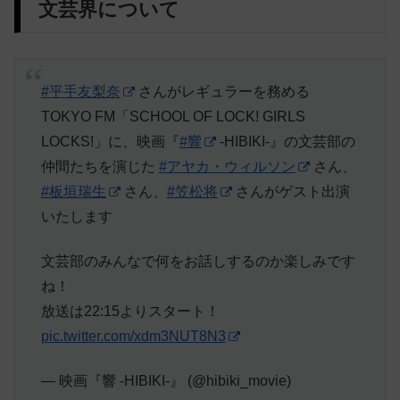
文芸界について
#平手友梨奈
さんがレギュラーを務める
TOKYO FM「SCHOOL OF LOCK! GIRLS
LOCKS!」に、映画『
#響
-HIBIKI-』の文芸部の
仲間たちを演じた
#アヤカ・ウィルソン
さん、
#板垣瑞生
さん、
#笠松将
さんがゲスト出演
いたします
文芸部のみんなで何をお話しするのか楽しみです
ね！
放送は22:15よりスタート！
pic.twitter.com/xdm3NUT8N3
— 映画『響 -HIBIKI-』 (@hibiki_movie)