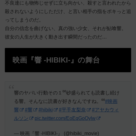
不良達にも物怖じせずに立ち向かい、殺すと言われたから
殺されないようにしただけ、と言い相手の指をポキっと追
ってしまうのだ。
自分の信念を曲げない、真の強い少女、それが鮎喰響。
彼女の人生が大きく動き出す瞬間だったのだ…
映画『響 -HIBIKI-』の舞台
響のヤバい行動その１⁰⁰砂盛られても読書し続け
る響。そんなに読書が好きなんですね。⁰⁰
#映画
響
#響
#hibiki
#平手友梨奈
#アヤカウィ
ルソン
pic.twitter.com/EoEqGoOylw
— 映画『響 -HIBIKI-』 (@hibiki_movie)