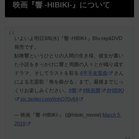
映画『響 -HIBIKI-』について
いよいよ明日3/6(水)『響 -HIBIKI-』Blu-ray&DVD
発売です。
鮎喰響というひとりの人間の生き様、彼女が書い
た小説をきっかけに響と周囲の人々とが織り成す
ドラマ、そしてラストを彩る
#平手友梨奈
さん
による主題歌「角を曲がる」まで、最後までじっ
くりお楽しみください。
#響
#映画響
#HIBIKI
pic.twitter.com/jInhO70y64
— 映画『響 -HIBIKI-』 (@hibiki_movie)
March 5,
2019