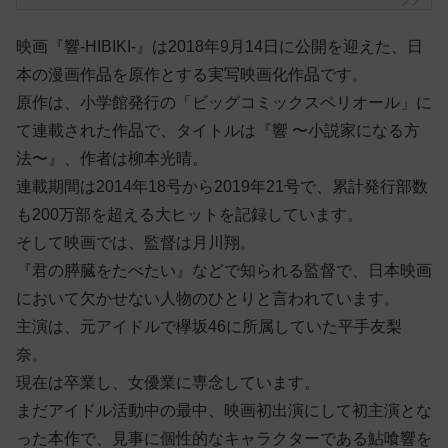
映画『響-HIBIKI-』は2018年9月14日に公開を迎えた、日
本の漫画作品を原作とする実写映画化作品です。
原作は、小学館発行の「ビッグコミックスペリオール」に
て連載された作品で、タイトルは『響 〜小説家になる方
法〜』、作者は柳本光晴。
連載期間は2014年18号から2019年21号で、累計発行部数
も200万部を超える大ヒットを記録しています。
そして映画では、監督は月川翔。
『君の膵臓をたべたい』などで知られる監督で、日本映画
において欠かせない人物のひとりと言われています。
主演は、元アイドルで欅坂46に所属していた平手友梨
奈。
現在は卒業し、女優業に専念しています。
まだアイドル活動中の最中、映画初出演にして初主演とな
った本作で、見事に個性的なキャラクターである鮎喰響を