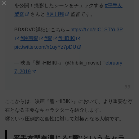
を公開！撮影したシーンをチェックする
#平手友
梨奈
さんと
#月川翔
監督です。
BD&DVD詳細はこちら→
https://t.co/elC1STYu3P
#映画響
#響
#HIBIKI
pic.twitter.com/h1uyYz7pDU
— 映画『響 -HIBIKI-』 (@hibiki_movie)
February
7, 2019
ここからは、映画『響 -HIBIKI-』において、より重要な存
在となる主要なキャラクターを紹介します。
響という圧倒的な個性に対して対極となる人物です。
平手友梨奈演じる”響”というキャラ