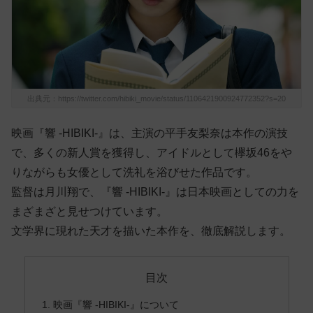
出典元：https://twitter.com/hibiki_movie/status/1106421900924772352?s=20
映画『響 -HIBIKI-』は、主演の平手友梨奈は本作の演技
で、多くの新人賞を獲得し、アイドルとして欅坂46をや
りながらも女優として洗礼を浴びせた作品です。
監督は月川翔で、『響 -HIBIKI-』は日本映画としての力を
まざまざと見せつけています。
文学界に現れた天才を描いた本作を、徹底解説します。
目次
映画『響 -HIBIKI-』について