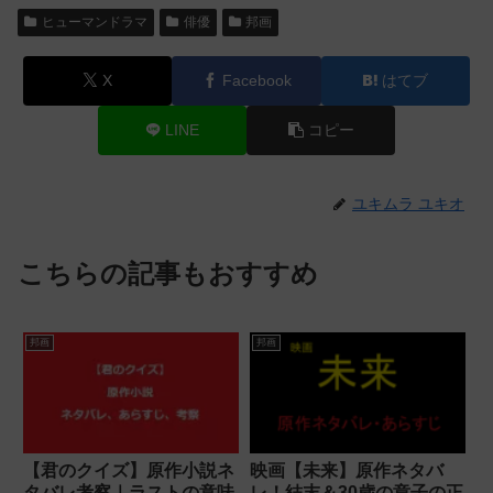
ヒューマンドラマ
俳優
邦画
X
Facebook
はてブ
LINE
コピー
ユキムラ ユキオ
こちらの記事もおすすめ
邦画
邦画
【君のクイズ】原作小説ネ
映画【未来】原作ネタバ
タバレ考察｜ラストの意味
レ！結末＆30歳の章子の正