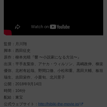
監督：月川翔
脚本：西田征史
原作：柳本光晴『響 〜小説家になる方法〜』
出演：平手友梨奈、アヤカ・ウィルソン、高嶋政伸、柳楽
優弥、北村有起哉、野間口徹、小松和重、黒田大輔、板垣
瑞生、吉田栄作、小栗旬、北川景子
公開：2018年9月14日
時間：104分
配給：東宝
公式ウェブサイト：
http://hibiki-the-movie.jp/