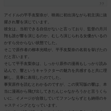
アイドルの平手友梨奈が、映画に初出演ながら初主演に抜
擢され響を演じています。
彼女は、当初できる自信がないと言っており、監督の月川
翔も誰が響を演じるのか、むしろ演じられる女優がいるの
かすら分からない状態でした。
そこで原作者の柳本光晴が、平手友梨奈の名前を挙げたの
だと言います。
そして平手友梨奈は、しっかり原作の漫画もしっかり読み
込んで、響というキャラクターの魅力を共感すると共に理
解し、見事に表現したのでした。
事実原作を読むとわかるのですが、この実写版の響は、本
当に漫画から飛び出してきたんじゃなかろうかと言うくら
いに、イメージが合致していてファンならずとも納得のキ
ャスティングとなっています。