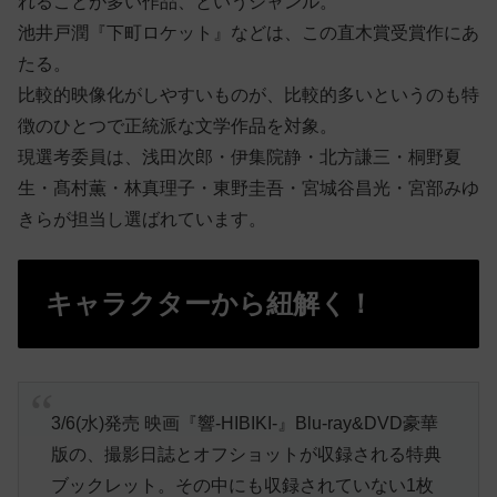
れることが多い作品、というジャンル。
池井戸潤『下町ロケット』などは、この直木賞受賞作にあ
たる。
比較的映像化がしやすいものが、比較的多いというのも特
徴のひとつで正統派な文学作品を対象。
現選考委員は、浅田次郎・伊集院静・北方謙三・桐野夏
生・髙村薫・林真理子・東野圭吾・宮城谷昌光・宮部みゆ
きらが担当し選ばれています。
キャラクターから紐解く！
3/6(水)発売 映画『響-HIBIKI-』Blu-ray&DVD豪華
版の、撮影日誌とオフショットが収録される特典
ブックレット。その中にも収録されていない1枚