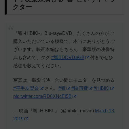
クター
『響 -HIBIKI-』Blu-ray&DVD、たくさんの方がご
購入いただいている模様で、本当にありがとうご
ざいます。映画本編はもちろん、豪華版の映像特
典も含めて、タグ
#響BDDVD感想
付きでぜひ
感想を教えてください。
写真は、撮影当時、合い間にモニターを見つめる
#平手友梨奈
さん。
#響
#映画響
#HIBIKI
pic.twitter.com/RD8XNcEl5B
— 映画『響 -HIBIKI-』 (@hibiki_movie)
March 13,
2019