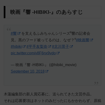
映画『響 -HIBIKI-』のあらすじ
#響
を支えるふみちゃんシリーズ⁰響の記者会
見。黒のフード被ってるのは、なぜ？⁰
#映画響
#hibiki
#平手友梨奈
#北川景子
pic.twitter.com/v8F6nx9vdo
— 映画『響 -HIBIKI-』 (@hibiki_movie)
September 10, 2018
木蓮編集部の新人賞応募に、送られてきた文芸作品。
それは応募要項はネットのみだったにもかかわらず、原稿