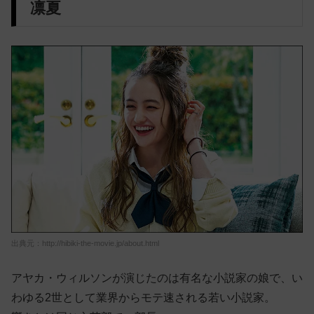
凛夏
出典元：http://hibiki-the-movie.jp/about.html
アヤカ・ウィルソンが演じたのは有名な小説家の娘で、い
わゆる2世として業界からモテ速される若い小説家。