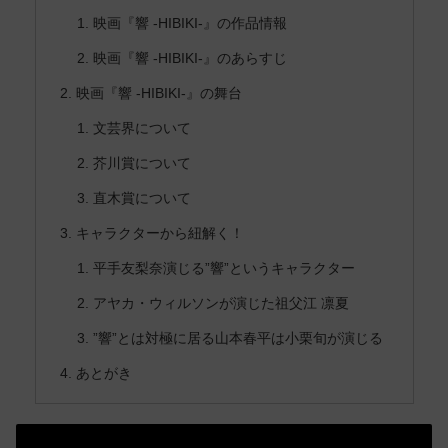
映画『響 -HIBIKI-』の作品情報
映画『響 -HIBIKI-』のあらすじ
映画『響 -HIBIKI-』の舞台
文芸界について
芥川賞について
直木賞について
キャラクターから紐解く！
平手友梨奈演じる”響”というキャラクター
アヤカ・ウィルソンが演じた祖父江 凛夏
”響”とは対極に居る山本春平は小栗旬が演じる
あとがき