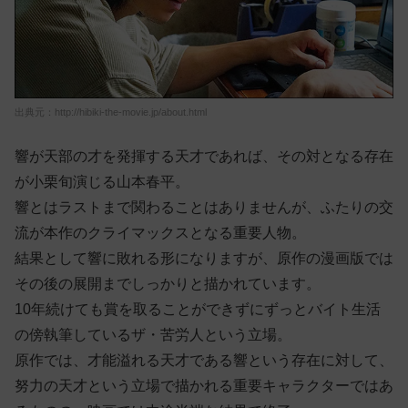
出典元：http://hibiki-the-movie.jp/about.html
響が天部の才を発揮する天才であれば、その対となる存在
が小栗旬演じる山本春平。
響とはラストまで関わることはありませんが、ふたりの交
流が本作のクライマックスとなる重要人物。
結果として響に敗れる形になりますが、原作の漫画版では
その後の展開までしっかりと描かれています。
10年続けても賞を取ることができずにずっとバイト生活
の傍執筆しているザ・苦労人という立場。
原作では、才能溢れる天才である響という存在に対して、
努力の天才という立場で描かれる重要キャラクターではあ