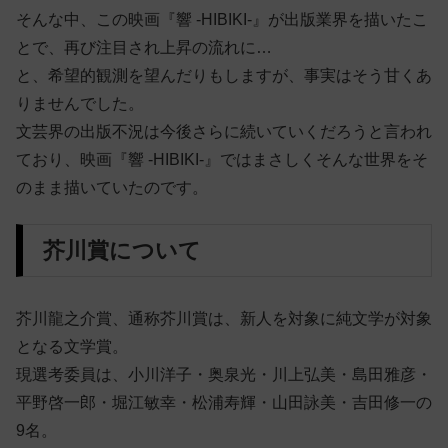
そんな中、この映画『響 -HIBIKI-』が出版業界を描いたこ
とで、再び注目され上昇の流れに…
と、希望的観測を望んだりもしますが、事実はそう甘くあ
りませんでした。
文芸界の出版不況は今後さらに続いていくだろうと言われ
ており、映画『響 -HIBIKI-』ではまさしくそんな世界をそ
のまま描いていたのです。
芥川賞について
芥川龍之介賞、通称芥川賞は、新人を対象に純文学が対象
となる文学賞。
現選考委員は、小川洋子・奥泉光・川上弘美・島田雅彦・
平野啓一郎・堀江敏幸・松浦寿輝・山田詠美・吉田修一の
9名。