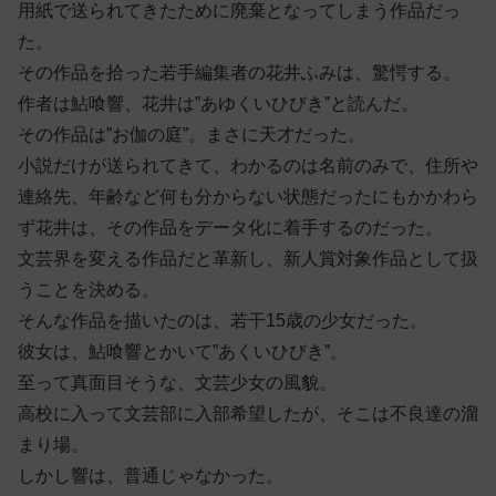
用紙で送られてきたために廃棄となってしまう作品だっ
た。
その作品を拾った若手編集者の花井ふみは、驚愕する。
作者は鮎喰響、花井は”あゆくいひびき”と読んだ。
その作品は”お伽の庭”。まさに天才だった。
小説だけが送られてきて、わかるのは名前のみで、住所や
連絡先、年齢など何も分からない状態だったにもかかわら
ず花井は、その作品をデータ化に着手するのだった。
文芸界を変える作品だと革新し、新人賞対象作品として扱
うことを決める。
そんな作品を描いたのは、若干15歳の少女だった。
彼女は、鮎喰響とかいて”あくいひびき”。
至って真面目そうな、文芸少女の風貌。
高校に入って文芸部に入部希望したが、そこは不良達の溜
まり場。
しかし響は、普通じゃなかった。