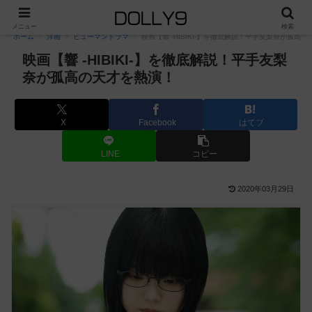
PR
メニュー
検索
ホーム
洋画
ヒューマンドラマ
映画【響 -HIBIKI-】を徹底解説！平手友梨奈が孤高
映画【響 -HIBIKI-】を徹底解説！平手友梨
奈が孤高の天才を熱演！
X
Facebook
はてブ
LINE
コピー
2020年03月29日