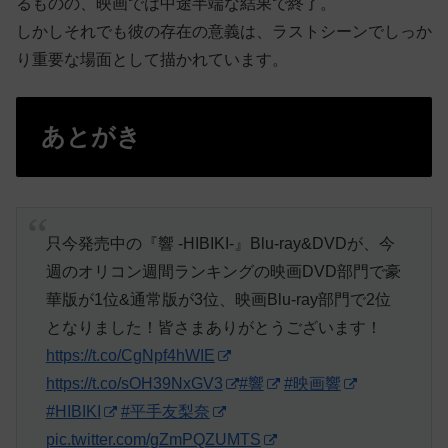
るものの、映画では中途半端な結果で終了。
しかしそれでも彼の存在の意義は、ラストシーンでしっか
り重要な場面として描かれています。
あとがき
只今発売中の『響 -HIBIKI-』Blu-ray&DVDが、今
週のオリコン週間ランキングの映画DVD部門で豪
華版が1位&通常版が3位、映画Blu-ray部門で2位
となりました！皆さまありがとうございます！
https://t.co/CgNpf4hWIE
https://t.co/sOH39NxGV3
#響
#映画響
#HIBIKI
#平手友梨奈
pic.twitter.com/gZmPQZUMTS