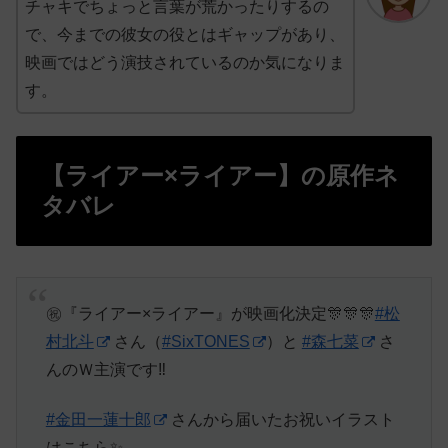
チャキでちょっと言葉が荒かったりするの
で、今までの彼女の役とはギャップがあり、
映画ではどう演技されているのか気になりま
す。
【ライアー×ライアー】の原作ネ
タバレ
㊗️『ライアー×ライアー』が映画化決定🎊🎊🎊
#松
村北斗
さん（
#SixTONES
）と
#森七菜
さ
んのＷ主演です‼️
#金田一蓮十郎
さんから届いたお祝いイラスト
はこちら✨