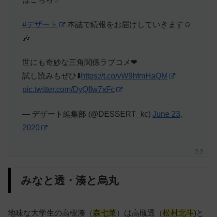
#デザート
本誌で続報をお届けしていきます☺️
🎶
世にも奇妙な三角関係ラブコメ❤
試し読みもぜひ⬇️
https://t.co/vW9hfmHaQM
pic.twitter.com/DyQfIw7xFc
— デザート編集部 (@DESSERT_kc)
June 23,
2020
みなと透・湊と烏丸
地味な大学生の高槻湊（
森七菜
）は高槻透（
松村北斗
)と