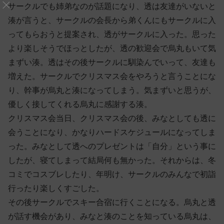
サークルでも姉弟なのが話題になり、透は友達がいないと
湊が言うと、サークルの会長から弟くんにもサークルに入
ってもらおうと提案され、透がサークルに入った。思った
より楽しそうでほっとしたが、透の歓迎会で烏丸もいて気
まずい湊。透はその後サークルに馴染んでいって、友達も
増えた。サークルでクリスマス会をやろうと言うことにな
り、幹事が烏丸と湊になってしまう。気まずいと思うが、
優しく接してくれる烏丸に感謝する湊。
クリスマス会当日、クリスマス会の後、みなとしても透に
会うことになり、かなりハードスケジュールになってしま
った。みなとして透へのプレゼントは「自分」という事に
したが、寝てしまって結局何も無かった。それからは、冬
コミでコスブレしたり、年明け、サークルのみんなで初詣
行ったり楽しくすごした。
その後サークルでスキー合宿に行くことになる。烏丸と透
が話す機会があり、みなと湊のことを知っている烏丸は、