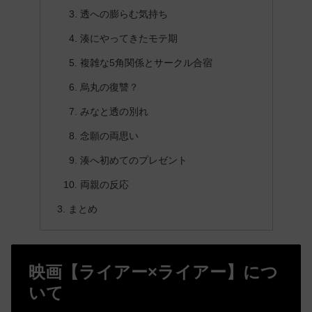
透への膨らむ気持ち
湊にやってきたモテ期
複雑な5角関係とサークル合宿
烏丸の復讐？
みなと透の別れ
念願の両思い
湊へ初めてのプレゼント
両親の反応
まとめ
映画【ライアー×ライアー】につ
いて