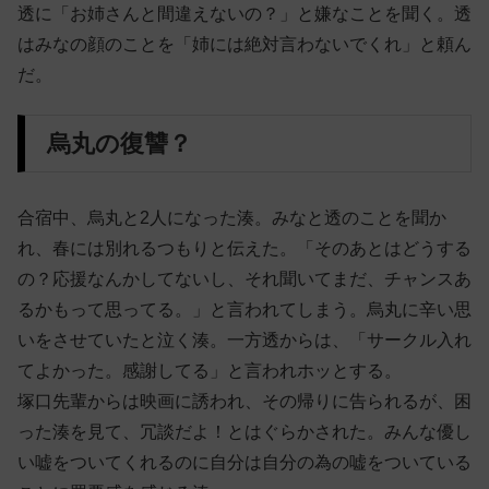
透に「お姉さんと間違えないの？」と嫌なことを聞く。透
はみなの顔のことを「姉には絶対言わないでくれ」と頼ん
だ。
烏丸の復讐？
合宿中、烏丸と2人になった湊。みなと透のことを聞か
れ、春には別れるつもりと伝えた。「そのあとはどうする
の？応援なんかしてないし、それ聞いてまだ、チャンスあ
るかもって思ってる。」と言われてしまう。烏丸に辛い思
いをさせていたと泣く湊。一方透からは、「サークル入れ
てよかった。感謝してる」と言われホッとする。
塚口先輩からは映画に誘われ、その帰りに告られるが、困
った湊を見て、冗談だよ！とはぐらかされた。みんな優し
い嘘をついてくれるのに自分は自分の為の嘘をついている