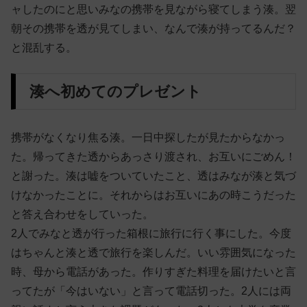
ャしたのにと思いみなの携帯を見ながら寝てしまう湊。翌
朝その携帯を透が見てしまい、なんで湊が持ってるんだ？
と混乱する。
湊へ初めてのプレゼント
携帯がなくなり焦る湊。一日中探したが見たからなかっ
た。帰ってきた透からあっさり渡され、お互いにごめん！
と謝った。湊は嘘をついていたこと、透はみなが湊と気づ
けなかったことに。それからはお互いにあの時こうだった
と答え合わせをしていった。
2人でみなと透が行った箱根に旅行に行く事にした。今度
はちゃんと湊と透で旅行を楽しんだ。いい雰囲気になった
時、母から電話があった。作りすぎた料理を届けたいと言
ってたが「今はいない」と言って電話切った。2人には両