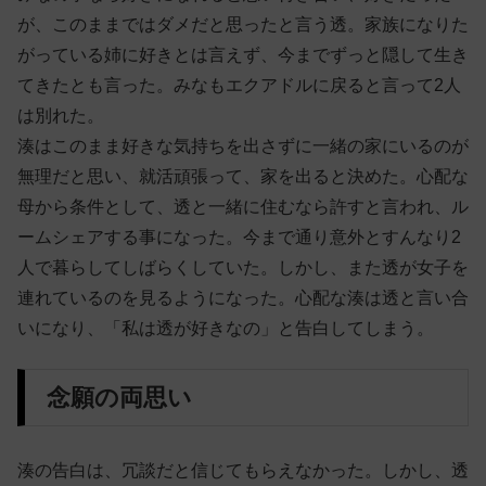
が、このままではダメだと思ったと言う透。家族になりた
がっている姉に好きとは言えず、今までずっと隠して生き
てきたとも言った。みなもエクアドルに戻ると言って2人
は別れた。
湊はこのまま好きな気持ちを出さずに一緒の家にいるのが
無理だと思い、就活頑張って、家を出ると決めた。心配な
母から条件として、透と一緒に住むなら許すと言われ、ル
ームシェアする事になった。今まで通り意外とすんなり2
人で暮らしてしばらくしていた。しかし、また透が女子を
連れているのを見るようになった。心配な湊は透と言い合
いになり、「私は透が好きなの」と告白してしまう。
念願の両思い
湊の告白は、冗談だと信じてもらえなかった。しかし、透