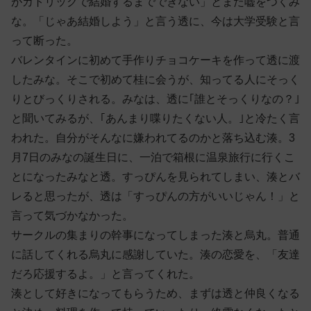
がカトリックで結婚するまでできない」とまた嘘をつくみ
な。「じゃあ結婚しよう」と言う透に、今は大学受験と言
って断った。
バレンタインに初めて手作りチョコケーキを作って透に渡
したみな。そこで初めて桂に会うが、知ってる人にそっく
りとびっくりされる。みなは、透に｢誰とそっくりなの？｣
と聞いてみるが、｢あんまり喋りたくない人。｣と冷たく言
われた。自分がそんなに嫌われてるのかと落ち込む湊。3
月7日のみなの誕生日に、一泊で箱根に温泉旅行に行くこ
とになったみなと透。すっぴんを見られてしまい、湊とバ
レると思ったが、透は「すっぴんの方がいいじゃん！」と
言って気づかなかった。
サークルの集まりの幹事になってしまった湊と烏丸。普通
に話してくれる烏丸に感謝していた。湊の恋愛を、「友達
だろ応援するよ。」と言ってくれた。
湊として好きになってもらうため、まずは透と仲良くなる