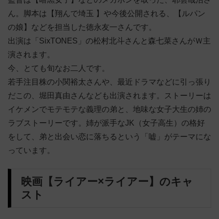
ん。脚本は【翔んで埼玉 】や今後公開される、【ルパン
の娘】などを担当した徳永友一さんです。
出演は「SixTONES」の松村北斗さんと森七菜さんがＷ主
演されます。
今、とても旬なお二人です。
若手注目株の小関裕太さんや、最近ドラマなどに引っ張り
だこの、堀田真由さんなども出演されます。ストーリーは
イケメンでモテモテな義理の弟と、地味な女子大生の姉の
ラブストーリーです。姉が派手なJK（女子高生）の格好
をして、弟と出会い恋に落ちるという「嘘」がテーマにな
っています。
映画【ライアー×ライアー】のキャ
スト