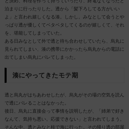
と決め、料理を作って持っていったり、終電なくなったと
泊まりに行ったりした。透から「髪下ろしてる方がいい
よ」と言われ嬉しくなる湊。しかし。みなとして会うとや
っぱり透が優しくてベタベタしてくるのが嬉しくて、それ
を、堪能してしまっていた。
ある日みなとして外で透と待ち合わせしていたら、烏丸に
見られてしまい、湊の携帯にかかったら烏丸からの電話に
出てしまい烏丸にバレてしまった。
湊にやってきたモテ期
透と烏丸がはちあわせしたが、烏丸がその場の空気を読ん
で透にバレることはなかった。
後日、烏丸に直接会って事情を説明したが、「姉弟で好き
なんて、気持ち悪い。応援できない」と言われてしまう。
そんな中、透とみなと桂で海に行った。その帰り透の部屋