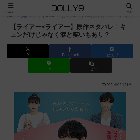
PR
メニュー
検索
ホーム
洋画
ラブストーリー
【ライアー×ライアー】原作ネタバレ！キュンだけじゃ
【ライアー×ライアー】原作ネタバレ！キ
ュンだけじゃなく涙と笑いもあり？
X
Facebook
はてブ
LINE
コピー
2021年02月11日