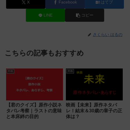
X
Facebook
はてブ
LINE
コピー
さくらい はるの
こちらの記事もおすすめ
邦画
邦画
【君のクイズ】原作小説ネ
映画【未来】原作ネタバ
タバレ考察｜ラストの意味
レ！結末＆30歳の章子の正
と本床絆の目的
体は？