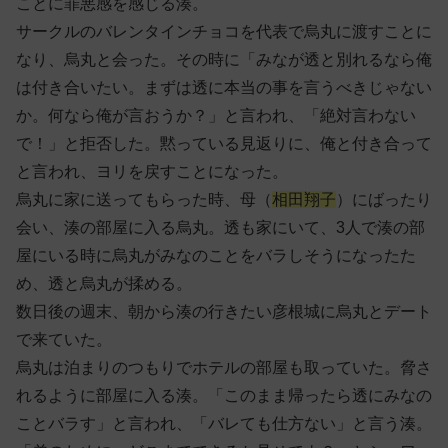
ことに罪悪感を感じる湊。
サークルのバレンタインチョコを代表で烏丸に渡すことに
なり、烏丸と会った。その時に「みなが透と別れるなら俺
は付き合いたい。まずは透に本当の事を言うべきじゃない
か。何なら俺が言おうか？」と言われ、「絶対言わない
で！」と拒否した。黙っている見返りに、俺と付き合って
と言われ、ヨリを戻すことになった。
烏丸に家に送ってもらった時、母（
相田翔子
）にばったり
会い、湊の部屋に入る烏丸。透も家にいて、3人で湊の部
屋にいる時に烏丸がみなのことをバラしそうになったた
め、透と烏丸が揉める。
数日後の週末、朝から湊の行きたい彦根城に烏丸とデート
で来ていた。
烏丸は泊まりのつもりでホテルの部屋も取っていた。脅さ
れるように部屋に入る湊。「このまま帰ったら透にみなの
ことバラす」と言われ、「バレても仕方ない」と言う湊。