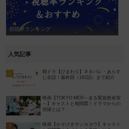
視聴率ランキング
人気記事
朝ドラ【ひまわり】ネタバレ・あらす
じ全話！最終回（162話）まで紹介
映画【TOKYO MER～走る緊急救命室
～】キャストと相関図！ドラマからの
伏線とは？
映画【かそけきサンカヨウ】キャスト