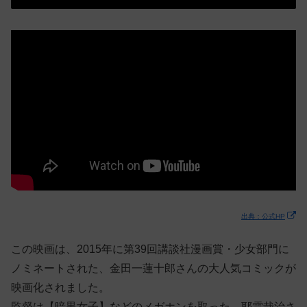
出典：公式HP
この映画は、2015年に第39回講談社漫画賞・少女部門に
ノミネートされた、金田一蓮十郎さんの大人気コミックが
映画化されました。
監督は【暗黒女子】などのメガホンを取った、耶雲哉治さ