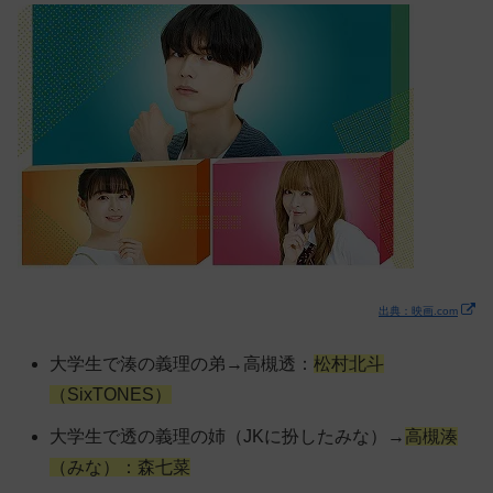
出典：映画.com
大学生で湊の義理の弟→高槻透：
松村北斗
（SixTONES）
大学生で透の義理の姉（JKに扮したみな）→
高槻湊
（みな）：森七菜