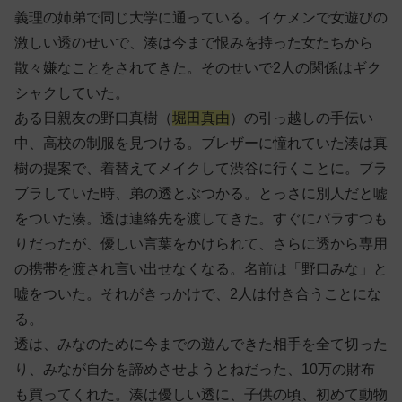
義理の姉弟で同じ大学に通っている。イケメンで女遊びの
激しい透のせいで、湊は今まで恨みを持った女たちから
散々嫌なことをされてきた。そのせいで2人の関係はギク
シャクしていた。
ある日親友の野口真樹（
堀田真由
）の引っ越しの手伝い
中、高校の制服を見つける。ブレザーに憧れていた湊は真
樹の提案で、着替えてメイクして渋谷に行くことに。ブラ
ブラしていた時、弟の透とぶつかる。とっさに別人だと嘘
をついた湊。透は連絡先を渡してきた。すぐにバラすつも
りだったが、優しい言葉をかけられて、さらに透から専用
の携帯を渡され言い出せなくなる。名前は「野口みな」と
嘘をついた。それがきっかけで、2人は付き合うことにな
る。
透は、みなのために今までの遊んできた相手を全て切った
り、みなが自分を諦めさせようとねだった、10万の財布
も買ってくれた。湊は優しい透に、子供の頃、初めて動物