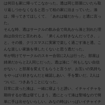
は何日も家に帰ってこなかった。透は同じ部屋にいたら取
り返しつかなくなると思って桂の家に泊まっていた。湊
は、帰ってきてほしくて、「あれは嘘だから」と透に言っ
た。
そんな時、透はサークルの飲み会で烏丸から湊と別れた理
由は自分だと言われる。「弟くんが好きなんだってさ。」
と。その後、クリスマスに実家で楽しく過ごす湊と透。こ
んな楽しい家族を壊したくないと思う透だった。
年が明けてサークルのスキー合宿に2人は行った。部屋は
姉弟だからと2人同じだった。透は湊に「何もしない自信
がない」と部屋を変えてもらうと言うが、お互いの気持ち
をやっぱり好きなんだと確認しあい、手を繋いだ。2人は
ついに、つきあうことになった。
日常に戻った湊は、一緒に寝ようと誘い、イチャイチャを
期待するが透は寝てしまう。透にとって湊は聖域なので簡
単に手は出せないらしい。みなの時はいっぱいイチャイチ