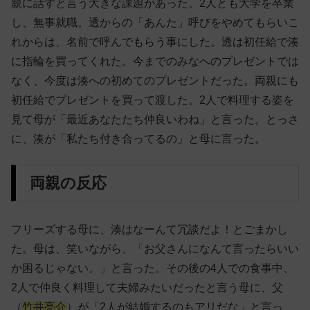
親に話すと言う大きな課題があった。2人とも大学を卒業
し、無事就職。透からの「あんた」呼びをやめてもらいこ
れからは、名前で呼んでもらう事にした。透は初任給で湊
に指輪を買ってくれた。今までのみなへのプレゼントでは
なく、今度は湊への初めてのプレゼントだった。両親にも
初任給でプレゼントを買って渡した。2人で料理する姿を
見て母が「最近あなたたち仲良いわね」と言った。とっさ
に、湊が「私たち付き合ってるの」と母に言った。
両親の反応
フリーズする母に、湊はなーんて冗談だよ！とごまかし
た。母は、笑いながら、「お父さんになんて言ったらいい
か困るじゃない。」と言った。その後の4人での食事中、
2人で仲良く料理して夫婦みたいだったと言う母に、父
（
竹井亮介
）が「2
人が結婚するのもアリだな」と言っ