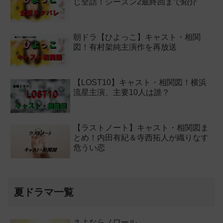
じ全話！シーズン2最終回まで紹介
朝ドラ【ひよっこ】キャスト・相関
図！有村架純主演作を再放送
【LOST10】キャスト・相関図！横浜
流星主演、主要10人は誰？
【ラストノート】キャスト・相関図ま
とめ！内田有紀＆寺西拓人が織りなす
危うい恋
夏ドラマ一覧
さよならノワール