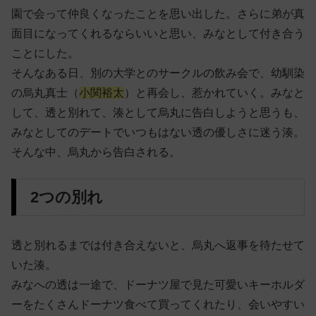
園で会って仲良くなったことを思い出した。さらに弟が真
面目になってくれるならいいと思い、みなとして付き合う
ことにした。
そんなある日、別の大学とのサークルの飲み会で、幼馴染
の烏丸真士（
小関裕太
）と再会し、惹かれていく。みなと
して、透と別れて、湊として烏丸に告白しようと思うも、
みなとしてのデートでいつもはない透の優しさに迷う湊。
そんな中、烏丸から告白される。
2つの別れ
透と別れるまでは付き合えないと、烏丸へ返事を待たせて
いた湊。
みなへの透は一途で、ドーナツ屋で見た可愛いキーホルダ
ーをたくさんドーナツ食べて買ってくれたり、会いやすい