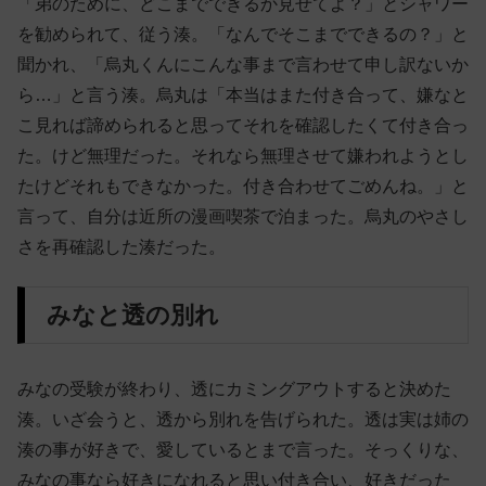
「弟のために、どこまでできるか見せてよ？」とシャワー
を勧められて、従う湊。「なんでそこまでできるの？」と
聞かれ、「烏丸くんにこんな事まで言わせて申し訳ないか
ら…」と言う湊。烏丸は「本当はまた付き合って、嫌なと
こ見れば諦められると思ってそれを確認したくて付き合っ
た。けど無理だった。それなら無理させて嫌われようとし
たけどそれもできなかった。付き合わせてごめんね。」と
言って、自分は近所の漫画喫茶で泊まった。烏丸のやさし
さを再確認した湊だった。
みなと透の別れ
みなの受験が終わり、透にカミングアウトすると決めた
湊。いざ会うと、透から別れを告げられた。透は実は姉の
湊の事が好きで、愛しているとまで言った。そっくりな、
みなの事なら好きになれると思い付き合い、好きだった