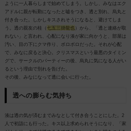
ように一人暮らしまで始めてしまう。しかし、みなはエク
アドルに親が転勤になったと嘘をつき、透と別れ、烏丸と
付き合った。しかしキスされそうになると、避けてしま
う。透の親友の桂（
七五三掛龍也
）から、「透と連絡が取
れない」と言われ、心配になり湊が家に向かうと、部屋は
汚い、目の下にクマ作り、ボロボロだった。それが心配
で、みなに戻ると決心。クリスマスという最悪のタイミン
グで、サークルのパーティーの後、烏丸に気になる人がい
るという理由で別れを告げた。
その後、みなになって透に会いに行った。
透への膨らむ気持ち
湊は透の気が済むまでみなとして付き合うことにした。2
人で初詣にも行った。キス以上求められそうになり、「家