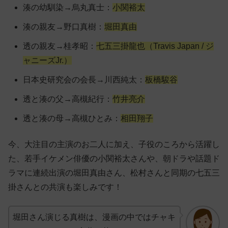
湊の幼馴染→烏丸真士：
小関裕太
湊の親友→野口真樹：
堀田真由
透の親友→桂孝昭：
七五三掛龍也（Travis Japan / ジ
ャニーズJr.）
日本史研究会の会長→川西純太：
板橋駿谷
透と湊の父→高槻紀行：
竹井亮介
透と湊の母→高槻ひとみ：
相田翔子
今、大注目の主演のお二人に加え、子役のころから活躍し
た、若手イケメン俳優の小関裕太さんや、朝ドラや話題ド
ラマに連続出演の堀田真由さん、松村さんと同期の七五三
掛さんとの共演も楽しみです！
堀田さん演じる真樹は、漫画の中ではチャキ