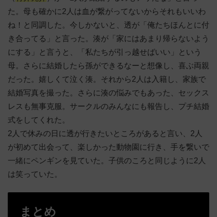
た。母も確かに2人は血が繋がってないからそれもいいわ
ね！と同調した。今しかないと、透が「俺たちほんとに付
き合ってる」と言った。湊が「家にはあまり帰らないよう
にする」と言うと、「私たちが引っ越せばいい」という
母。さらに結婚したら孫ができるなーと想像し、喜ぶ両親
だった。嬉しくて泣く湊。それから2人は入籍し、家族で
結婚写真を撮った。さらに湊の悩みでもあった、セックス
レスも無事克服。サークルのみんなにも報告し、プチ結婚
式をしてくれた。
2人で休みの日に透が行きたいところがあると言い、2人
が初めて出会って、楽しかった動物園に行き、手を繋いで
一緒にペンギンを見ていた。子供のころと同じように2人
は笑っていた。
まとめ