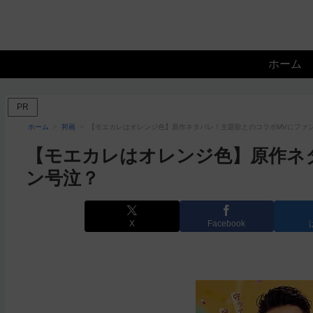
ホーム
PR
ホーム
邦画
【モエカレはオレンジ色】原作ネタバレ！主題歌とのコラボMVにファ
【モエカレはオレンジ色】原作ネ
ン号泣？
X
Facebook