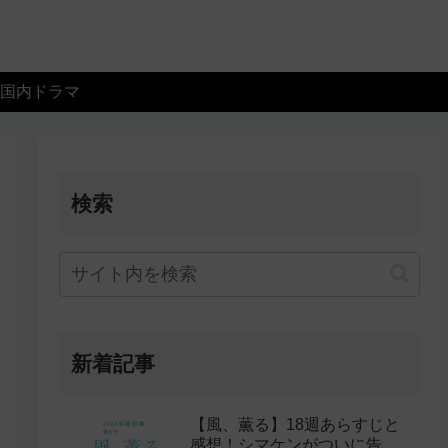
国内ドラマ
検索
新着記事
【風、薫る】18週あらすじと
感想！シマケンがついに告