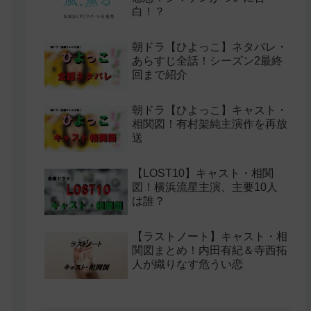
白！？
朝ドラ【ひよっこ】ネタバレ・
あらすじ全話！シーズン2最終
回まで紹介
朝ドラ【ひよっこ】キャスト・
相関図！有村架純主演作を再放
送
【LOST10】キャスト・相関
図！横浜流星主演、主要10人
は誰？
【ラストノート】キャスト・相
関図まとめ！内田有紀＆寺西拓
人が織りなす危うい恋