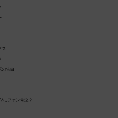
？
ー
！
マス
ス
原の告白
Vにファン号泣？