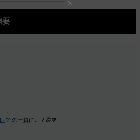
概要
レ
の一員に…？🤭🧡