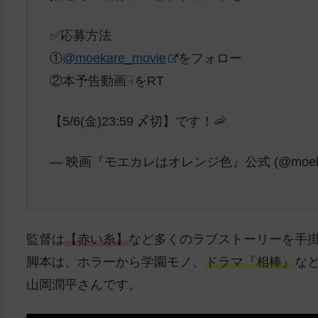
✅応募方法
①
@moekare_movie
をフォロー
②本予告動画☟をRT
【5/6(金)23:59 〆切】です！🦐
— 映画『モエカレはオレンジ色』公式 (@moekar
監督は
【赤い糸】
など多くのラブストーリーを手
脚本は、ホラーから学園モノ、
ドラマ『相棒』
な
山岡潤平さんです。