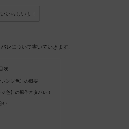
もいいらしいよ！
タバレ
について書いていきます。
目次
オレンジ色】の概要
ンジ色】の原作ネタバレ！
会い