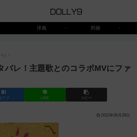
洋画
邦画
ン号泣？
タバレ！主題歌とのコラボMVにファ
はてブ
LINE
コピー
2022年06月29日