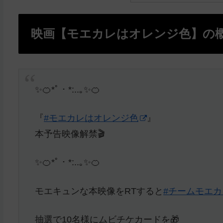
映画【モエカレはオレンジ色】の
✨🍊*ﾟ・*:..｡✨🍊
『
#モエカレはオレンジ色
』
本予告映像解禁🎬
✨🍊*ﾟ・*:..｡✨🍊
モエキュンな本映像をRTすると
#チームモエカ
抽選で10名様にムビチケカードを🎁