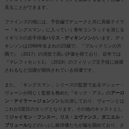
見ることができます。
ファインズの他には、予告編でデュークと共に高級テイラ
ー「キングスマン」に入っていく青年コンラッドを演じる
イギリスの若手俳優
ハリス・ディキンソン
がいます。ディ
キンソンは1996年生まれの23歳で、『ブルックリンの片
隅で』（2017）の演技で高い評価を得ており、近年では
『マレフィセント2』（2019）のフィリップ王子役に抜擢
されるなど活躍が期待されている俳優です。
また、「キングスマン」シリーズの監督であるマシュー・
ヴォーンが同じく監督を務めた『キック・アス』の
アーロ
ン・テイラー＝ジョンソン
も出演しており、ヴォーンとは
これが2度目のタッグとなります。その他のキャストとし
て
ジャイモン・フンスー、リス・エヴァンス、ダニエル・
ブリュール
などのいぶし銀俳優たちが脇を固めており、さ