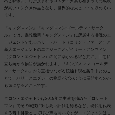
出と映像に、時折挟まれるコメディ要素も相まって完成度
が高いエンタメ作品となり、世界的な大ヒットを収めてい
ます。
『キングスマン』『キングスマン:ゴールデン・サーク
ル』では、諜報機関「キングスマン」に所属する凄腕のエ
ージェントであるハリー・ハート（コリン・ファース）と
新人エージェントのエグジーことゲイリー・アンウィン
（タロン・エジャトン）の間に築かれる絆と共に、巨悪に
立ち向かう物語が描かれます。『キングスマン:ゴールデ
ン・サークル』から直接つながる続編も現在製作中とのこ
とで、ハリーとエグジーの物語がどのように展開するのか
も気になるところです。
タロン・エジャトンは2019年に主演を務めた『ロケット
マン』でその演技に対し高い評価を得るなど、現代を代表
する若手俳優として呼び声も高いですが、エジャトンはこ