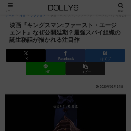
PR
メニュー
検索
ホーム
洋画
アクション
映画『キングスマン:ファースト・エージェント』なぜ公開
映画『キングスマン:ファースト・エージ
ェント』なぜ公開延期？最強スパイ組織の
誕生秘話が描かれる注目作
X
Facebook
はてブ
LINE
コピー
2020年01月14日