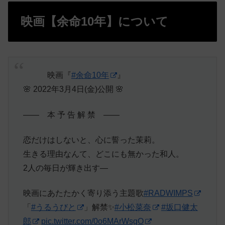
映画【余命10年】について
⠀⠀⠀⠀映画『
#余命10年
』
🌸 2022年3月4日(金)公開 🌸
—— 本 予 告 解 禁 ——
恋だけはしないと、心に誓った茉莉。
生きる理由なんて、どこにも無かった和人。
2人の毎日が輝き出す―
映画にあたたかく寄り添う主題歌
#RADWIMPS
「
#うるうびと
」解禁✨
#小松菜奈
#坂口健太
郎
pic.twitter.com/0o6MArWsgO