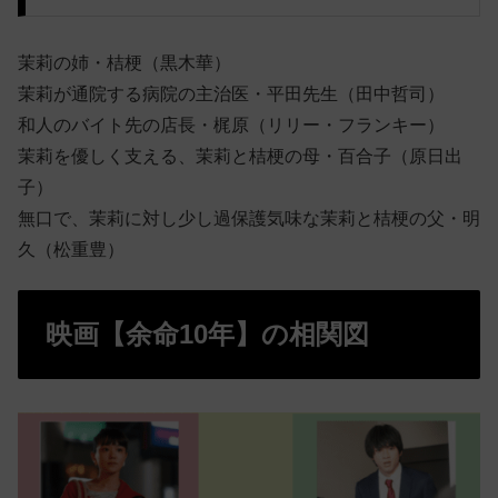
茉莉の姉・桔梗（黒木華）
茉莉が通院する病院の主治医・平田先生（田中哲司）
和人のバイト先の店長・梶原（リリー・フランキー）
茉莉を優しく支える、茉莉と桔梗の母・百合子（原日出
子）
無口で、茉莉に対し少し過保護気味な茉莉と桔梗の父・明
久（松重豊）
映画【余命10年】の相関図