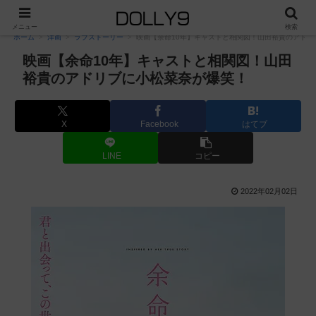
PR
メニュー
検索
ホーム
洋画
ラブストーリー
映画【余命10年】キャストと相関図！山田裕貴のアドリ
映画【余命10年】キャストと相関図！山田
裕貴のアドリブに小松菜奈が爆笑！
X
Facebook
はてブ
LINE
コピー
2022年02月02日