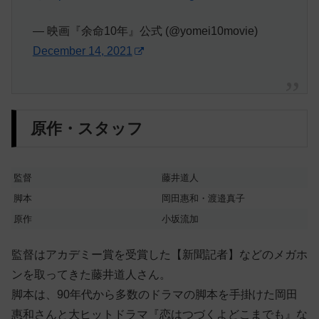
— 映画『余命10年』公式 (@yomei10movie)
December 14, 2021
原作・スタッフ
監督
藤井道人
脚本
岡田惠和・渡邉真子
原作
小坂流加
監督はアカデミー賞を受賞した【新聞記者】などのメガホ
ンを取ってきた藤井道人さん。
脚本は、90年代から多数のドラマの脚本を手掛けた岡田
惠和さんと大ヒットドラマ『恋はつづくよどこまでも』な