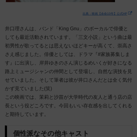
出典：映画【余命10年】公式HP
井口理さんは、バンド「King Gnu」のボーカルで俳優と
しても最近活動されています。「三文小説」という曲は最
初男性が歌ってるとは思えないほどキーが高くて、崇高さ
さえ感じました。俳優としては、ドラマ『#家族募集しま
す』に出演し、岸井ゆきのさん演じるめいくが好きになる
路上ミュージシャンの仲間として登場し、自然な演技を見
せていました。そして筆者は彼が井口さんだとは全く気付
かず見ていました(笑)
この映画では、茉莉と沙苗が大学時代の友人と通う店の店
長という役どころです。今回もいい存在感を出してくれる
と期待しています。
個性派なその他キャスト