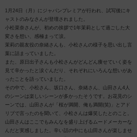
1月24日（月）にジャパンプレミアが行われ、試写後にキ
ャストのみなさんが登壇されました。
小松菜奈さんが、初めの挨拶で1年茉莉として過ごした大
変さを想い、感極まって涙。
茉莉の親友役の奈緒さんも、小松さんの様子を思い出し言
葉に詰まっていました。
また、原日出子さんも小松さんがどんどん痩せていく姿を
見て辛かったと涙ぐんだり、それぞれにいろんな想いがあ
ったことを語っていました。
その中で、小松さん、坂口さん、奈緒さん、山田さん4人
のシーンは楽しいシーンが多かったそうです。お花見のシ
ーンでは、山田さんが「桜が満開、俺も満開(笑)」とアド
リブで言ったのを聞いて、小松さんは爆笑したとのこと。
山田さんはここでもみんなを盛り上げるムードメーカーな
んだと実感しました。辛い話の中にも山田さんが楽しませ