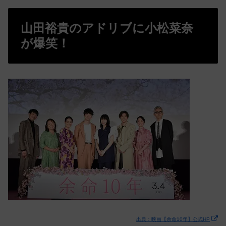
山田裕貴のアドリブに小松菜奈
が爆笑！
出典：映画【余命10年】公式HP