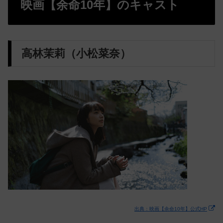
映画【余命10年】のキャスト
高林茉莉（小松菜奈）
出典：映画【余命10年】公式HP