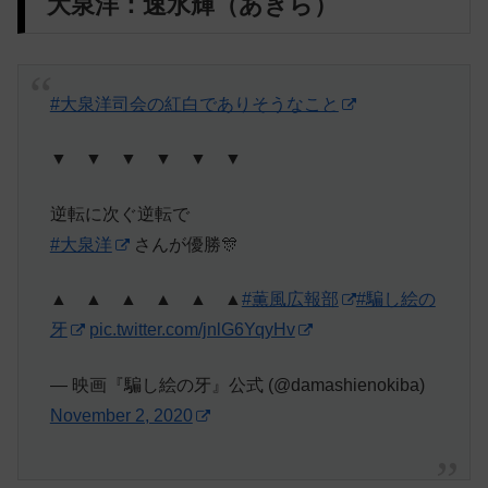
大泉洋：速水輝（あきら）
#大泉洋司会の紅白でありそうなこと
▼ ▼ ▼ ▼ ▼ ▼
逆転に次ぐ逆転で
#大泉洋
さんが優勝🎊
▲ ▲ ▲ ▲ ▲ ▲
#薫風広報部
#騙し絵の
牙
pic.twitter.com/jnlG6YqyHv
— 映画『騙し絵の牙』公式 (@damashienokiba)
November 2, 2020