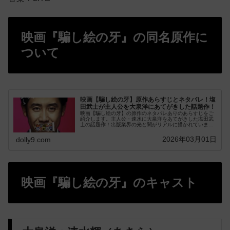
映画『騙し絵の牙』の同名原作に
ついて
映画【騙し絵の牙】原作あらすじとネタバレ！塩
田武士が主人公を大泉洋にあてがきした話題作！
映画【騙し絵の牙】の原作のネタバレありのあらすじをご
紹介します。主人公・速水に大泉洋をあてがきした塩田武
士の話題作！出版業界の光と闇がリアルに描かれていま
す。社内にはびこる魑魅魍魎、派閥、雑誌廃刊の危機に速
水がどうやって立ち向かうのか。どんでん返しに驚愕・感
2026年03月01日
dolly9.com
動！
映画『騙し絵の牙』のキャスト