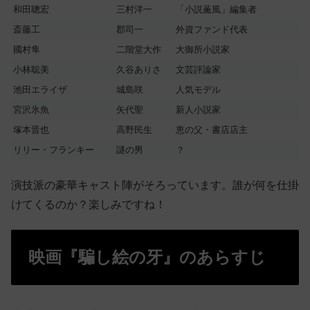
和田聰宏
三村洋一
「小説薫風」編集者
斎藤工
郡司一
外資ファンド代表
國村隼
二階堂大作
大御所小説家
小林聡美
久谷ありさ
文芸評論家
池田エライザ
城島咲
人気モデル
宮沢氷魚
矢代聖
新人小説家
塚本晋也
高野民生
恵の父・書店店主
リリー・フランキー
謎の男
？
演技派の豪華キャスト陣がそろっています。誰が何を仕掛
けてくるのか？楽しみですね！
映画『騙し絵の牙』のあらすじ