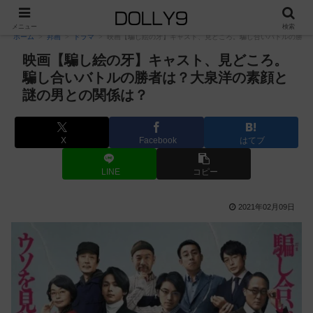
PR
メニュー
検索
ホーム
邦画
ドラマ
映画【騙し絵の牙】キャスト、見どころ。騙し合いバトルの勝者
映画【騙し絵の牙】キャスト、見どころ。
騙し合いバトルの勝者は？大泉洋の素顔と
謎の男との関係は？
X
Facebook
はてブ
LINE
コピー
2021年02月09日