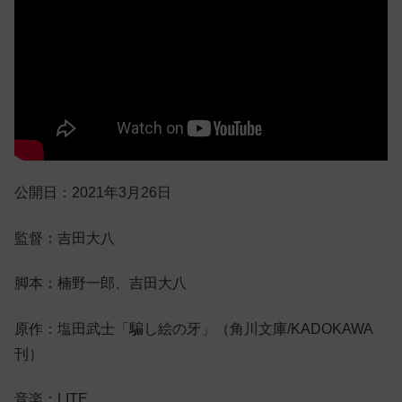
公開日：2021年3月26日
監督：吉田大八
脚本：楠野一郎、吉田大八
原作：塩田武士「騙し絵の牙」（角川文庫/KADOKAWA
刊）
音楽：LITE