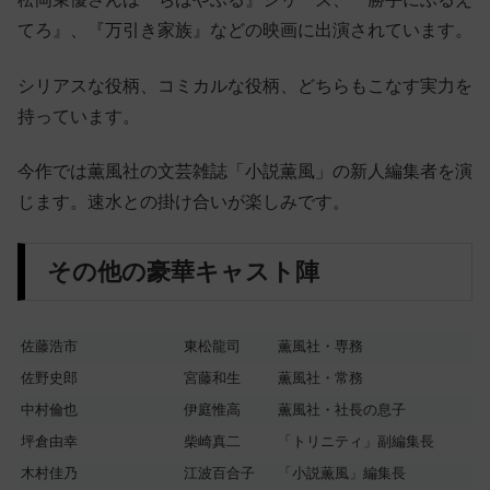
てろ』、『万引き家族』などの映画に出演されています。
シリアスな役柄、コミカルな役柄、どちらもこなす実力を
持っています。
今作では薫風社の文芸雑誌「小説薫風」の新人編集者を演
じます。速水との掛け合いが楽しみです。
その他の豪華キャスト陣
佐藤浩市
東松龍司
薫風社・専務
佐野史郎
宮藤和生
薫風社・常務
中村倫也
伊庭惟高
薫風社・社長の息子
坪倉由幸
柴崎真二
「トリニティ」副編集長
木村佳乃
江波百合子
「小説薫風」編集長