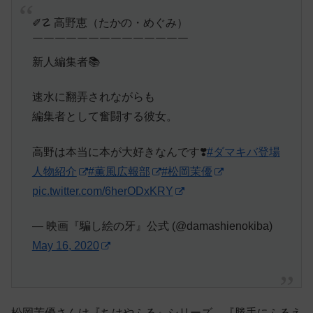
✐☡ 高野恵（たかの・めぐみ）
￣￣￣￣￣￣￣￣￣￣￣￣￣￣
新人編集者📚
速水に翻弄されながらも
編集者として奮闘する彼女。
高野は本当に本が大好きなんです❣️
#ダマキバ登場
人物紹介
#薫風広報部
#松岡茉優
pic.twitter.com/6herODxKRY
— 映画『騙し絵の牙』公式 (@damashienokiba)
May 16, 2020
松岡茉優さんは『ちはやふる』シリーズ、『勝手にふるえ