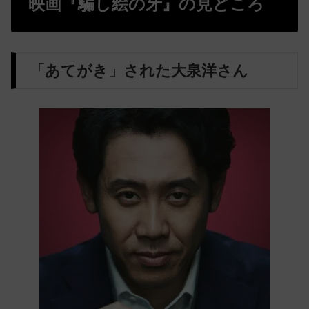
映画『騙し絵の牙』の見どころ
「あてがき」された大泉洋さん