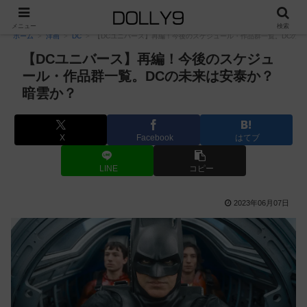
PR
メニュー
検索
ホーム
洋画
DC
【DCユニバース】再編！今後のスケジュール・作品群一覧。DCの未
【DCユニバース】再編！今後のスケジュ
ール・作品群一覧。DCの未来は安泰か？
暗雲か？
X
Facebook
はてブ
LINE
コピー
2023年06月07日