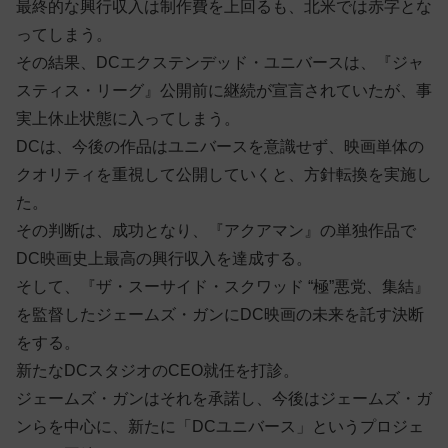
最終的な興行収入は制作費を上回るも、北米では赤字とな
ってしまう。
その結果、DCエクステンデッド・ユニバースは、『ジャ
スティス・リーグ』公開前に継続が宣言されていたが、事
実上休止状態に入ってしまう。
DCは、今後の作品はユニバースを意識せず、映画単体の
クオリティを重視して公開していくと、方針転換を実施し
た。
その判断は、成功となり、『アクアマン』の単独作品で
DC映画史上最高の興行収入を達成する。
そして、『ザ・スーサイド・スクワッド “極”悪党、集結』
を監督したジェームズ・ガンにDC映画の未来を託す決断
をする。
新たなDCスタジオのCEO就任を打診。
ジェームズ・ガンはそれを承諾し、今後はジェームズ・ガ
ンらを中心に、新たに「DCユニバース」というプロジェ