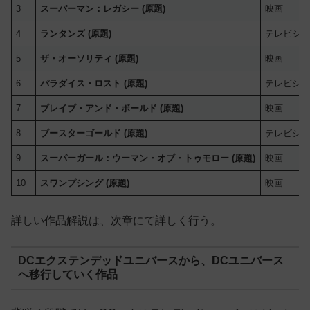
3
スーパーマン：レガシー (原題)
映画
4
ランタンズ (原題)
テレビシ
5
ザ・オーソリティ (原題)
映画
6
パラダイス・ロスト (原題)
テレビシ
7
ブレイブ・アンド・ボールド (原題)
映画
8
ブースターゴールド (原題)
テレビシ
9
スーパーガール：ウーマン・オブ・トゥモロー (原題)
映画
10
スワンプシング (原題)
映画
詳しい作品解説は、次章にて詳しく行う。
DCエクステンデッドユニバースから、DCユニバース
へ移行していく作品