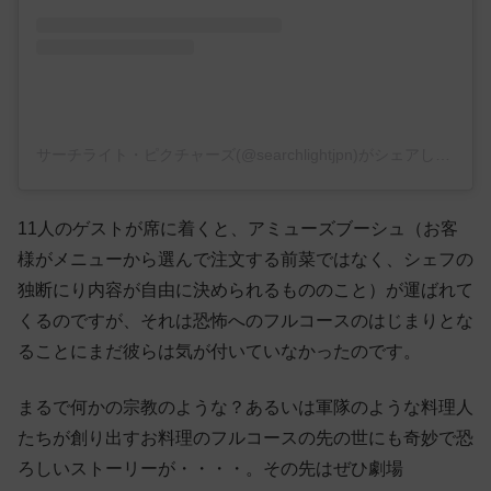
サーチライト・ピクチャーズ(@searchlightjpn)がシェアした投稿
11人のゲストが席に着くと、アミューズブーシュ（お客
様がメニューから選んで注文する前菜ではなく、シェフの
独断にり内容が自由に決められるもののこと）が運ばれて
くるのですが、それは恐怖へのフルコースのはじまりとな
ることにまだ彼らは気が付いていなかったのです。
まるで何かの宗教のような？あるいは軍隊のような料理人
たちが創り出すお料理のフルコースの先の世にも奇妙で恐
ろしいストーリーが・・・・。その先はぜひ劇場