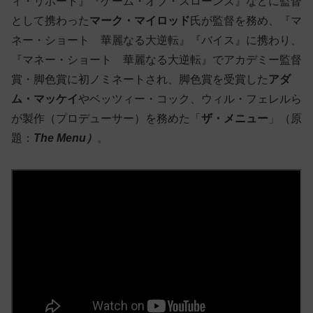
ィ・リポート』『ゲーム・オブ・スローンズ』などに監督
として携わった
マーク・マイロッド
氏が監督を務め、『マ
ネー・ショート 華麗なる大逆転』『バイス』に携わり、
『マネー・ショート 華麗なる大逆転』でアカデミー監督
賞・脚色賞に初ノミネートされ、脚色賞を受賞した
アダ
ム・マッケイ
やベッツィー・コック、ウィル・フェレルら
が製作（プロデューサー）を務めた「
ザ・メニュー
」（原
題：
The Menu）
。