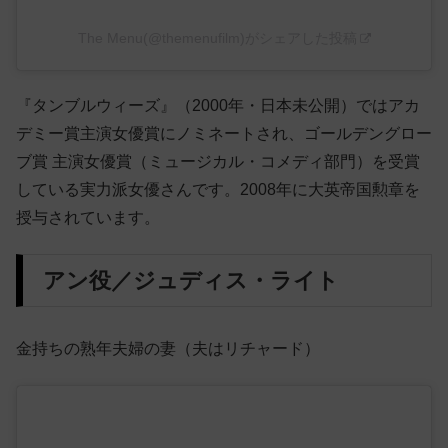
The Menu(@themenufilm)がシェアした投稿
『タンブルウィーズ』（2000年・日本未公開）ではアカ
デミー賞主演女優賞にノミネートされ、ゴールデングロー
ブ賞 主演女優賞（ミュージカル・コメディ部門）を受賞
している実力派女優さんです。2008年に大英帝国勲章を
授与されています。
アン役／ジュディス・ライト
金持ちの熟年夫婦の妻（夫はリチャード）