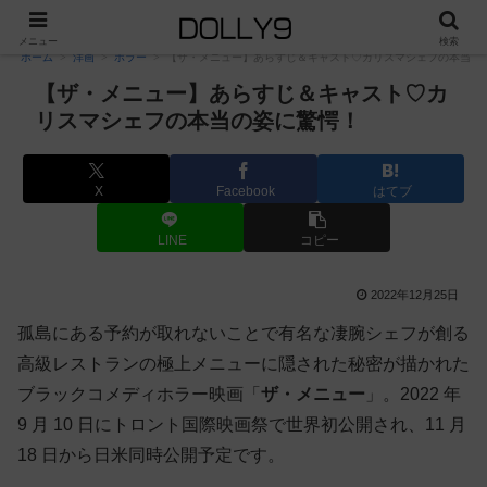
PR
メニュー
検索
ホーム
洋画
ホラー
【ザ・メニュー】あらすじ＆キャスト♡カリスマシェフの本当の
【ザ・メニュー】あらすじ＆キャスト♡カ
リスマシェフの本当の姿に驚愕！
X
Facebook
はてブ
LINE
コピー
2022年12月25日
孤島にある予約が取れないことで有名な凄腕シェフが創る
高級レストランの極上メニューに隠された秘密が描かれた
ブラックコメディホラー映画「
ザ・メニュー
」。2022 年
9 月 10 日にトロント国際映画祭で世界初公開され、11 月
18 日から日米同時公開予定です。