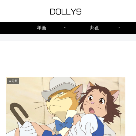
洋画
邦画
未分類