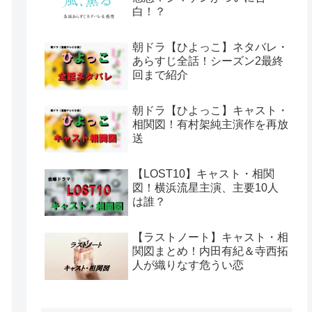
白！？
朝ドラ【ひよっこ】ネタバレ・
あらすじ全話！シーズン2最終
回まで紹介
朝ドラ【ひよっこ】キャスト・
相関図！有村架純主演作を再放
送
【LOST10】キャスト・相関
図！横浜流星主演、主要10人
は誰？
【ラストノート】キャスト・相
関図まとめ！内田有紀＆寺西拓
人が織りなす危うい恋