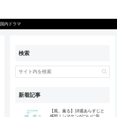
国内ドラマ
検索
新着記事
【風、薫る】18週あらすじと
感想！シマケンがついに告