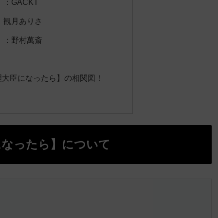
：GACKT
：観月ありさ
）：野村萬斎
理大臣になったら】の相関図！
になったら】について