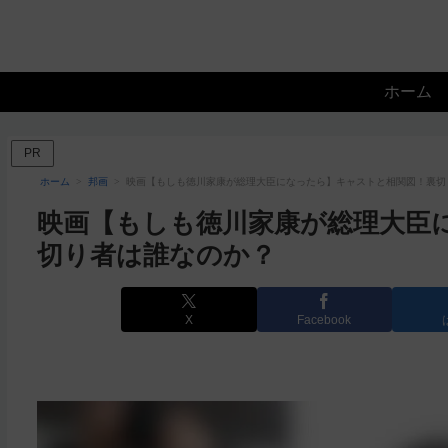
ホーム
PR
ホーム
邦画
映画【もしも徳川家康が総理大臣になったら】キャストと相関図！裏切
映画【もしも徳川家康が総理大臣
切り者は誰なのか？
X
Facebook