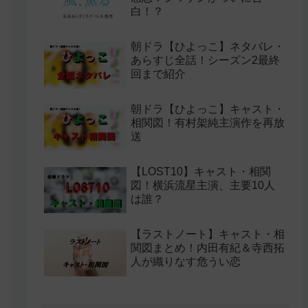
白！？
朝ドラ【ひよっこ】ネタバレ・
あらすじ全話！シーズン2最終
回まで紹介
朝ドラ【ひよっこ】キャスト・
相関図！有村架純主演作を再放
送
【LOST10】キャスト・相関
図！横浜流星主演、主要10人
は誰？
【ラストノート】キャスト・相
関図まとめ！内田有紀＆寺西拓
人が織りなす危うい恋