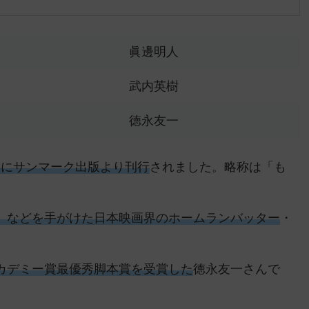
眞邊明人
武内英樹
徳永友一
1年にサンマーク出版より刊行
されました。略称は「も
】などを手がけた日本映画界のホームランバッター
・
カデミー賞最優秀脚本賞を受賞した
徳永友一さんで