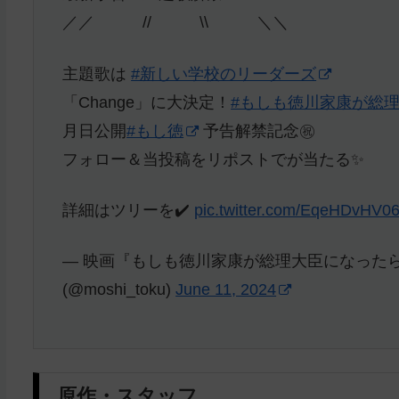
／／ // \\ ＼＼
主題歌は
#新しい学校のリーダーズ
「Change」に大決定！
#もしも徳川家康が総
月日公開
#もし徳
予告解禁記念㊗️
フォロー＆当投稿をリポストでが当たる✨
詳細はツリーを✔️
pic.twitter.com/EqeHDvHV0
— 映画『もしも徳川家康が総理大臣になったら』公
(@moshi_toku)
June 11, 2024
原作・スタッフ