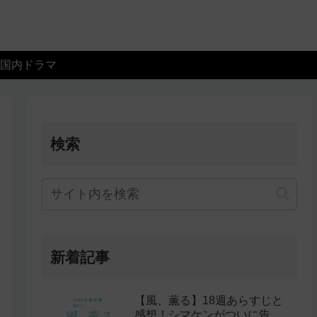
国内ドラマ
検索
新着記事
【風、薫る】18週あらすじと
感想！シマケンがついに告