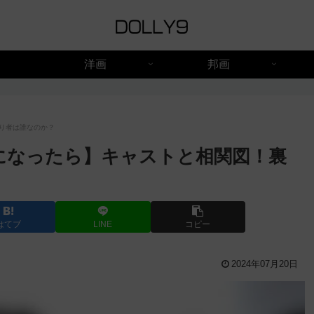
洋画
邦画
り者は誰なのか？
になったら】キャストと相関図！裏
はてブ
LINE
コピー
2024年07月20日