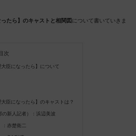
なったら】のキャストと相関図
について書いていきま
目次
理大臣になったら】について
理大臣になったら】のキャストは？
部の新人記者）：浜辺美波
）：赤楚衛二