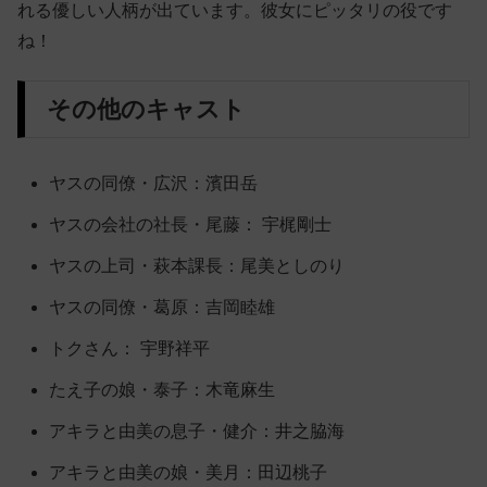
れる優しい人柄が出ています。彼女にピッタリの役です
ね！
その他のキャスト
ヤスの同僚・広沢：濱田岳
ヤスの会社の社長・尾藤： 宇梶剛士
ヤスの上司・萩本課長：尾美としのり
ヤスの同僚・葛原：吉岡睦雄
トクさん： 宇野祥平
たえ子の娘・泰子：木竜麻生
アキラと由美の息子・健介：井之脇海
アキラと由美の娘・美月：田辺桃子