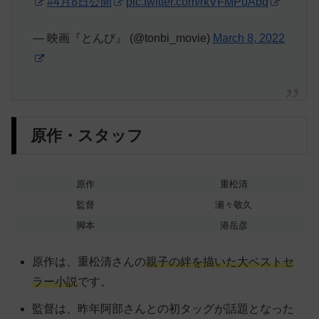
#4月8日公開
pic.twitter.com/rkVFMPuAbq
— 映画『とんび』 (@tonbi_movie)
March 8, 2022
原作・スタッフ
原作
重松清
監督
瀬々敬久
脚本
港岳彦
原作は、重松清さんの
親子の絆を描いた大ベストセ
ラー小説
です。
監督は、昨年阿部さんとの初タッグが話題となった