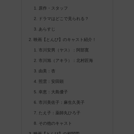
原作・スタッフ
ドラマはどこで見られる？
あらすじ
映画【とんび】のキャスト紹介！
市川安男（ヤス）：阿部寛
市川旭（アキラ）：北村匠海
由美：杏
照雲：安田顕
幸恵：大島優子
市川美佐子：麻生久美子
たえ子：薬師丸ひろ子
その他のキャスト
映画【とんび】の相関図