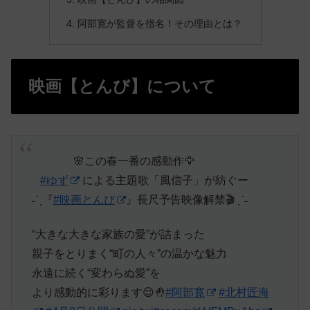
阿部寛が監督を指名！その理由とは？
映画【とんび】について
⠀⠀⠀⠀⠀🌸この春一番の感動作🦅
⠀
#ゆず
による主題歌「風信子」が紡ぐー
˗ˋˏ『
#映画とんび
』長尺予告映像解禁🎬 ˎˊ˗
“大きな大きな家族の愛”が詰まった
親子をとりまく“町の人々”の温かな魅力
永遠に続く“変わらぬ愛”を
より感動的に彩ります😌🤚
#阿部寛
#北村匠海