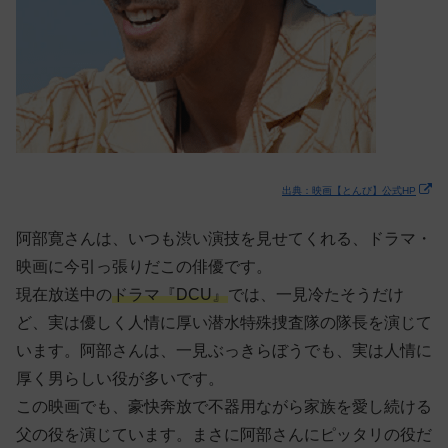
出典：映画【とんび】公式HP
阿部寛さんは、いつも渋い演技を見せてくれる、ドラマ・
映画に今引っ張りだこの俳優です。
現在放送中の
ドラマ『DCU』
では、一見冷たそうだけ
ど、実は優しく人情に厚い潜水特殊捜査隊の隊長を演じて
います。阿部さんは、一見ぶっきらぼうでも、実は人情に
厚く男らしい役が多いです。
この映画でも、豪快奔放で不器用ながら家族を愛し続ける
父の役を演じています。まさに阿部さんにピッタリの役だ