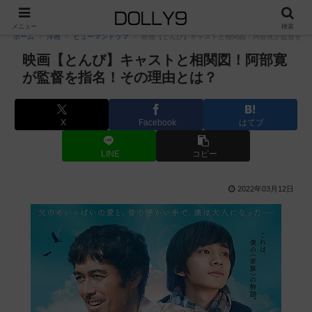
PR
メニュー
検索
ホーム
洋画
ヒューマンドラマ
映画【とんび】キャストと相関図！阿部寛が監督を指
映画【とんび】キャストと相関図！阿部寛
が監督を指名！その理由とは？
X
Facebook
はてブ
LINE
コピー
2022年03月12日