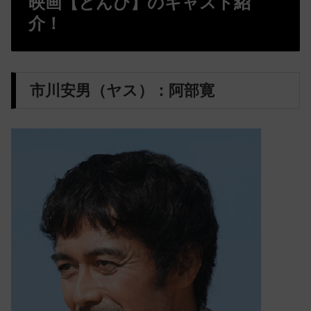
映画【とんび】のキャスト紹
介！
市川安男（ヤス）：阿部寛