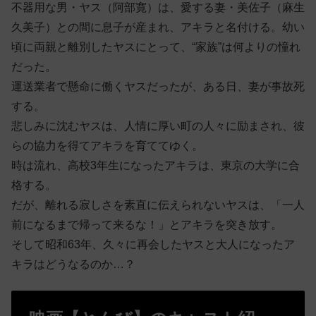
不器用な男・ヤス（阿部寛）は、愛する妻・美佐子（麻生
久美子）との間に息子が産まれ、アキラと名付ける。幼い
頃に両親と離別したヤスにとって、“家族”は何よりの憧れ
だった。
運送業者で懸命に働くヤスだったが、ある日、妻が事故死
する。
悲しみに沈むヤスは、人情に厚い町の人々に励まされ、彼
らの協力を得てアキラを育ててゆく。
時は流れ、高校3年生になったアキラは、東京の大学に合
格する。
だが、離れる寂しさを素直に伝えられないヤスは、「一人
前になるまで帰って来るな！」とアキラを突き放す。
そして昭和63年、久々に再会したヤスと大人になったア
キラはどうなるのか…？