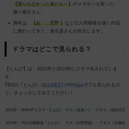
【護られなかった者たちへ】
のメガホンを取った
瀬々敬久さん。
脚本は、
【あゝ、荒野 】
などの人間模様を描く作品
に携わってきた、港岳彦さんが担当します。
ドラマはどこで見られる？
【とんび】は、2012年と2013年にドラマ化されていま
す。
TBSの『とんび』は
U-NEXT
や
Hulu
でも見られるの
で、チェックしてみてください！
2012年・NHKSPドラマ『とんび』
ヤス（堤真一）・アキラ（池松壮亮
2013年・TBS日曜劇場『とんび』
ヤス（内野聖陽）・アキラ（佐藤健