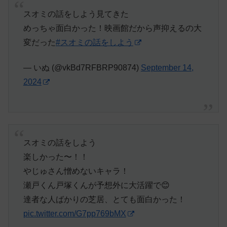
スオミの話をしよう見てきた
めっちゃ面白かった！映画館だから声抑えるの大
変だった
#スオミの話をしよう
— いぬ (@vkBd7RFBRP90874)
September 14,
2024
スオミの話をしよう
楽しかった〜！！
やじゅさん憎めないキャラ！
瀬戸くん戸塚くんが予想外に大活躍で😊
達者な人ばかりの芝居、とても面白かった！
pic.twitter.com/G7pp769bMX