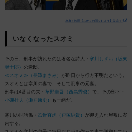
出典：映画【スオミの話をしよう】公式HP
いなくなったスオミ
その日、刑事が訪れたのは著名な詩人・
寒川しずお（坂東
彌十郎）
の豪邸。
≪スオミ≫（長澤まさみ）
が昨日から行方不明だという。
スオミとは寒川の妻で、そして刑事の元妻。
刑事は4番目の夫・
草野圭吾（西島秀俊）
で、その部下・
小磯杜夫（瀬戸康史）
も一緒だ。
寒川の世話係・
乙骨直虎（戸塚純貴）
が迎え入れ屋敷に案
内する。
スオミが寒川の息子に毎日お弁当を作って車で送迎してい