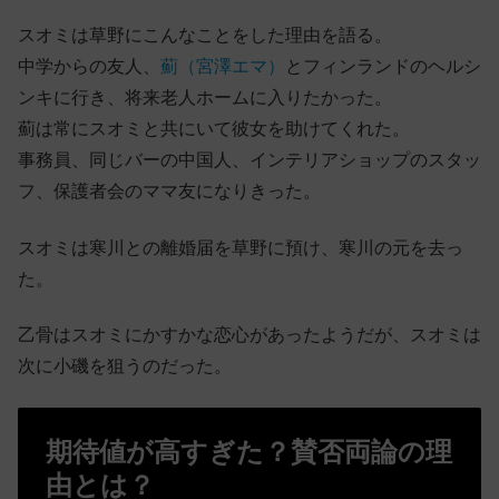
スオミは草野にこんなことをした理由を語る。
中学からの友人、
薊（宮澤エマ）
とフィンランドのヘルシ
ンキに行き、将来老人ホームに入りたかった。
薊は常にスオミと共にいて彼女を助けてくれた。
事務員、同じバーの中国人、インテリアショップのスタッ
フ、保護者会のママ友になりきった。
スオミは寒川との離婚届を草野に預け、寒川の元を去っ
た。
乙骨はスオミにかすかな恋心があったようだが、スオミは
次に小磯を狙うのだった。
期待値が高すぎた？賛否両論の理
由とは？