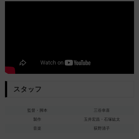
スタッフ
監督・脚本
三谷幸喜
製作
玉井宏昌・石塚紘太
音楽
荻野清子