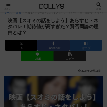
PR
メニュー
検索
ホーム
邦画
映画【スオミの話をしよう】あらすじ・ネタバレ！期待値が高すぎた？賛否
映画【スオミの話をしよう】あらすじ・ネ
タバレ！期待値が高すぎた？賛否両論の理
由とは？
X
Facebook
はてブ
LINE
コピー
2024年09月15日