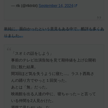
— rtk (@rtktnbt)
September 14, 2024
単純に、面白かったという意見もある中で、酷評も多くあ
りました。
「スオミの話をしよう」
事前のテレビ出演告知を見て期待値を上げ公開初
日に観た結果。
間3回ほど気を失うように寝た…。ラスト西島さ
んの踊り方でやっと１回笑った。
あとは「無」だった。
映画館を出る人達の中に、寝ちゃった～と言って
いる仲間を2人見かけた。
満腹で見たせいか…な…