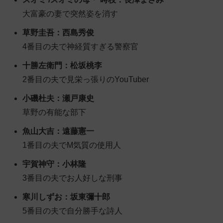
大富豪の妻で突然姿を消す
草野圭吾：西島秀俊
4番目の夫で神経質すぎる警察官
十勝左衛門：松坂桃李
2番目の夫で見栄っ張りのYouTuber
小磯杜夫：瀬戸康史
草野の有能な部下
魚山大吉：遠藤憲一
1番目の夫でM気質の使用人
宇賀神守：小林隆
3番目の夫でお人好しな刑事
寒川しずお：坂東彌十郎
5番目の夫で自分勝手な詩人