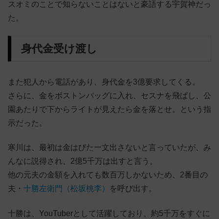
スオミのことで知らないことはないと豪語する宇賀神だっ
た。
身代金受け渡し
また犯人から電話があり、身代金を3億要求してくる。
さらに、金をボストンバッグに入れ、セスナを飛ばし、公
園あたりで下からライトが見えたら金を落とせ。という指
示だった。
寒川は、最初は金はびた一文出さないと言っていたが、み
んなに説得され、2億5千万は出すと言う。
他の元夫の金額を入れても数百万しかないため、2番目の
夫・
十勝左衛門（松坂桃李）
を呼び出す。
十勝は、YouTuberとして活躍しており、約5千万をすぐに