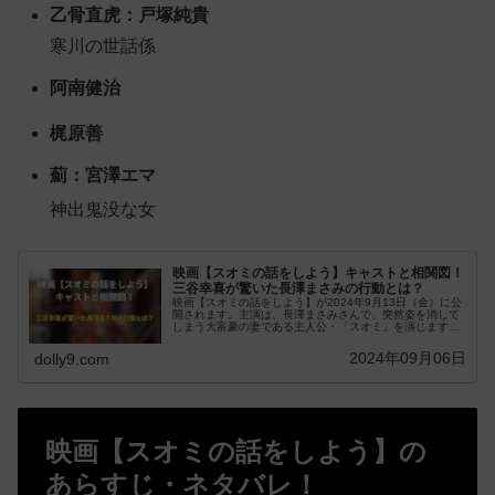
乙骨直虎：戸塚純貴
寒川の世話係
阿南健治
梶原善
薊：宮澤エマ
神出鬼没な女
映画【スオミの話をしよう】キャストと相関図！
三谷幸喜が驚いた長澤まさみの行動とは？
映画【スオミの話をしよう】が2024年9月13日（金）に公
開されます。主演は、長澤まさみさんで、突然姿を消して
しまう大富豪の妻である主人公・「スオミ」を演じます。
また、スオミを愛した5人の男を、西島秀...
2024年09月06日
dolly9.com
映画【スオミの話をしよう】の
あらすじ・ネタバレ！