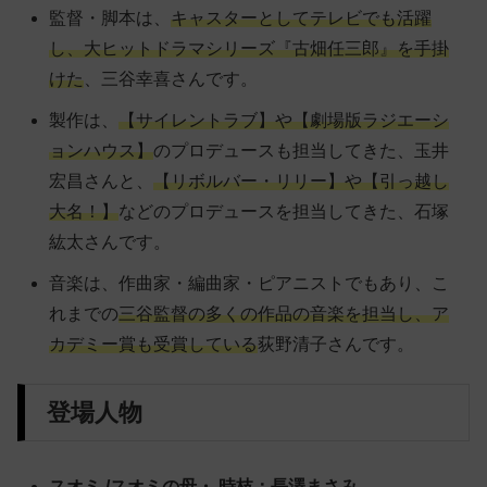
監督・脚本は、
キャスターとしてテレビでも活躍
し、大ヒットドラマシリーズ『古畑任三郎』を手掛
けた
、三谷幸喜さんです。
製作は、
【サイレントラブ】や【劇場版
ラジエーシ
ョンハウス】
のプロデュースも担当してきた、
玉井
宏昌さんと、
【リボルバー・リリー】や【引っ越し
大名！】
などのプロデュースを担当してきた、
石塚
紘太さんです。
音楽は、作曲家・編曲家・ピアニストでもあり、こ
れまでの
三谷監督の多くの作品の音楽を担当し、ア
カデミー賞も受賞している
荻野清子さんです。
登場人物
スオミ /スオミの母・ 時枝：長澤まさみ