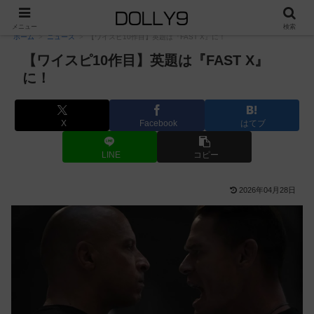
PR
メニュー
検索
ホーム
ニュース
【ワイスピ10作目】英題は『FAST X』に！
【ワイスピ10作目】英題は『FAST X』
に！
X
Facebook
はてブ
LINE
コピー
2026年04月28日