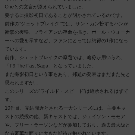
Oneとの文言が添えられていました。
要するに撮影初日であることが明かされているのです。
前作の”ジェットブレイク”では、サン・カン扮するハンが
衝撃の復帰、ブライアンの存命を描き、ポール・ウォーカ
ーへの愛を示すなど、ファンにとっては納得の1作になっ
ています。
前作、ジェットブレイクの原題では、略称が用いられ、
「F9 The Fast Saga」となっていました。
まだ撮影初日という事もあり、邦題の発表はまだまだ先と
思われますが…
このシリーズの”ワイルド・スピード”は継承されるはずで
す。
10作目、完結間近とされる一大シリーズには、主要キャ
ストの続投の他、新キャストでは、ジェイソン・モモア
や、ブリー・ラーソンなどが参加しており、過去最大級と
なる豪華な面々に大きな期待が抱かれています。