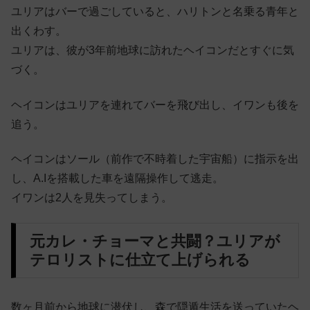
ユリアはバーで過ごしていると、ハリトンと名乗る青年と
出くわす。
ユリアは、彼が3年前地球に訪れたヘイコンだとすぐに気
づく。
ヘイコンはユリアを連れてバーを飛び出し、イワンも後を
追う。
ヘイコンはソール（前作で不時着した宇宙船）に指示を出
し、A.Iを搭載した車を遠隔操作して逃走。
イワンは2人を見失ってしまう。
元カレ・チョーマと共闘？ユリアが
テロリストに仕立て上げられる
数ヶ月前から地球に潜伏し、森で隠遁生活を送っていたヘ