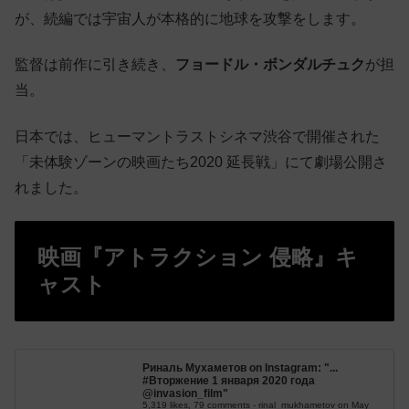
が、続編では宇宙人が本格的に地球を攻撃をします。
監督は前作に引き続き、
フョードル・ボンダルチュク
が担
当。
日本では、ヒューマントラストシネマ渋谷で開催された
「未体験ゾーンの映画たち2020 延長戦」にて劇場公開さ
れました。
映画『アトラクション 侵略』キ
ャスト
Риналь Мухаметов on Instagram: "...
#Вторжение 1 января 2020 года
@invasion_film"
5,319 likes, 79 comments - rinal_mukhametov on May