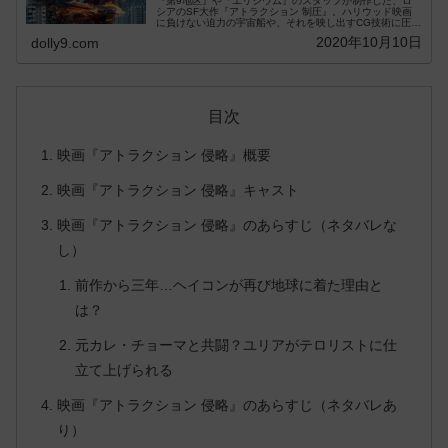
『第9地区』や『エリジウム』のスタッフが制作した、ロ
シアのSF大作『アトラクション 制圧』。ハリウッド映画
に負けない迫力の宇宙船や、それを映し出すCG技術に圧巻
すること必須の映画です。日本にはあまり馴...
2020年10月10日
dolly9.com
目次
映画『アトラクション 侵略』概要
映画『アトラクション 侵略』キャスト
映画『アトラクション 侵略』のあらすじ（ネタバレな
し）
前作から三年…ヘイコンが再び地球に着た理由と
は？
元カレ・チョーマと共闘？ユリアがテロリストに仕
立て上げられる
映画『アトラクション 侵略』のあらすじ（ネタバレあ
り）