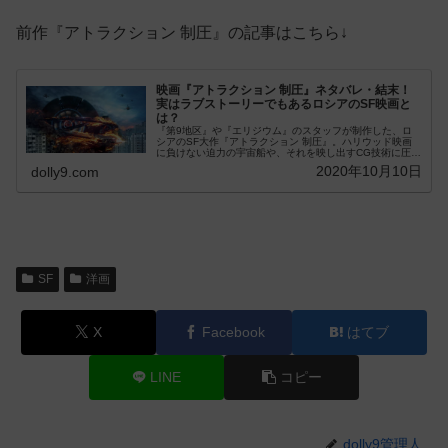
前作『アトラクション 制圧』の記事はこちら↓
映画『アトラクション 制圧』ネタバレ・結末！
実はラブストーリーでもあるロシアのSF映画と
は？
『第9地区』や『エリジウム』のスタッフが制作した、ロ
シアのSF大作『アトラクション 制圧』。ハリウッド映画
に負けない迫力の宇宙船や、それを映し出すCG技術に圧巻
すること必須の映画です。日本にはあまり馴...
2020年10月10日
dolly9.com
SF
洋画
X
Facebook
はてブ
LINE
コピー
dolly9管理人