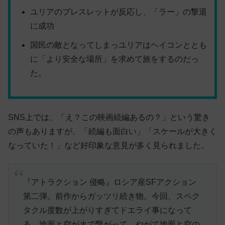
ユリアのブレスレットが反応し、「ラー」の撃退
に成功
国民の敵となってしまっ
ユリアはヘイコンととも
に「より安全な場所」を求めて旅をするのだっ
た。
SNS上では、「え？この映画続編あるの？」という驚き
の声もありますが、「続編も面白い」「スケールが大きく
なっていた！」など好印象な意見が多く見られました。
『アトラクション 侵略』ロシア産SFアクション
第二弾。前作からガッツリ続き物。今回、スペク
タクル度数が上がりすぎてドエライ事になって
る。地面と空が水で繋がって、やがて地面と空の