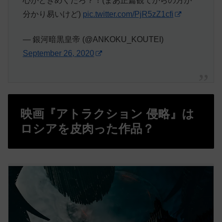
心がときめくだろ？！(まあ正篇観てからの方が
分かり易いけど)
pic.twitter.com/PjR5zZ1cfi
— 銀河暗黒皇帝 (@ANKOKU_KOUTEI)
September 26, 2020
映画『アトラクション 侵略』は
ロシアを皮肉った作品？