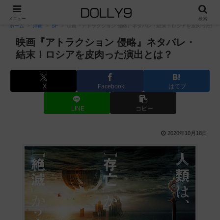
PR
メニュー
検索
ホーム
洋画
SF
映画『アトラクション 侵略』ネタバレ・結末！ロシアを皮肉った演
映画『アトラクション 侵略』ネタバレ・
結末！ロシアを皮肉った演出とは？
X
Facebook
はてブ
LINE
コピー
2020年10月18日