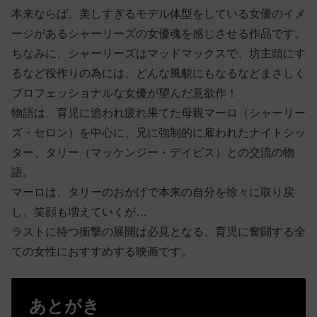
本来ならば、美しすぎるモデル体型をしている女優のイメ
ージがあるシャーリーズの女優魂を感じさせる作品です。
ちなみに、シャーリーズはマッドマックスで、坊主頭にす
るなど役作りの為には、どんな風貌にもなるなどまさしく
プロフェッショナルな女優が望んだ意欲作！
物語は、育児に追われ疲れ果てた母親マーロ（シャーリー
ズ・セロン）を中心に、兄に強制的に雇われたナイトシッ
ター、タリー（マッケンジー・デイビス）との交流の物
語。
マーロは、タリーのおかげで本来の自分を徐々に取り戻
し、笑顔も増えていくが…
ラストに待つ衝撃の展開は必見となる、育児に奮闘する全
ての女性におすすめする映画です。
あとがき