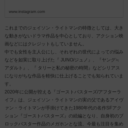
www.instagram.com
これまでのジェイソン・ライトマンの特徴としては、大き
な動きがないドラマ作品を中心としており、アクション映
画などにはクレジットもしていません。
中でも女性を主人公にし、それぞれの世代によっての悩み
などを如実に取り上げた『 JUNO/ジュノ』、『ヤング≒
アダルト』、『 タリーと私の秘密の時間』などシリアス
になりがちな作品を軽快に仕上げることでも知られていま
す。
2020年に公開が控える『ゴーストバスターズ/アフターラ
イフ』は、ジェイソン・ライトマンの実の父であるアイヴ
ァン・ライトマンが手掛けてきた1980年代の名作SFアク
ション『ゴーストバスターズ』の続編となり、自身初のブ
ロックバスター作品のメガホンとな流、今最も注目を集め