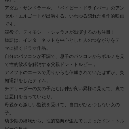
アダム・サンドラーや、『ベイビー・ドライバー』のアン
セル・エルゴートが出演する、いわゆる隠れた名作的映画
です。
端役で、ティモシー・シャラメが出演するのも注目！
物語は、インターネットを中心とした人のつながりをテー
マに描くドラマ作品。
自分のパソコンが不調で、息子のパソコンからポルノを見
て性的欲求を解消する父親ドン・トルビー 。
アメフトのエースで周りからも信頼されていたはずが、突
如退部をしたティム。
チアリーダーの女の子たちは仲が良い異様に見えて、裏で
は悪口を言っていたり。
母親から激しい監視を受けて、自由がひとつもない女の
子。
幼少期の経験から、性的指向が歪んでしまったドン・トル
ビーの息子。