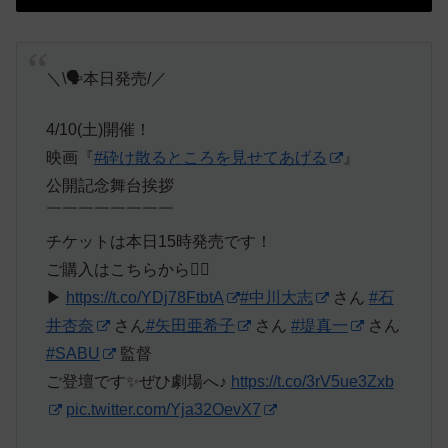
＼\🗣本日発売/／
4/10(土)開催！
映画『
#砕け散るところを見せてあげる
』
公開記念舞台挨拶
￣￣￣￣￣￣￣￣
チケットは本日15時発売です！
ご購入はこちらから💁‍♀️
▶︎
https://t.co/YDj78FtbtA
#中川大志
さん
#石
井杏奈
さん
#矢田亜希子
さん
#堤真一
さん
#SABU
監督
ご登壇です✨ぜひ劇場へ♪
https://t.co/3rV5ue3Zxb
pic.twitter.com/Yja32OevX7