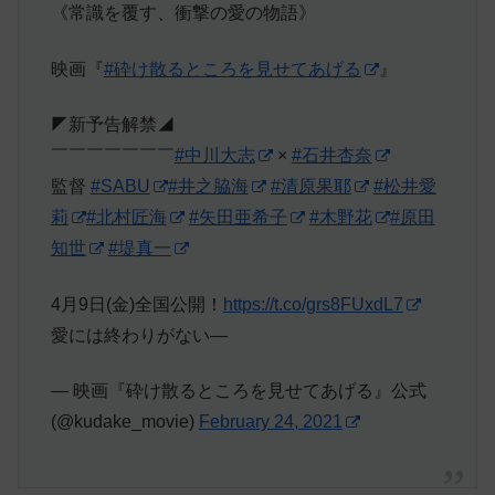
《常識を覆す、衝撃の愛の物語》
映画『
#砕け散るところを見せてあげる
』
◤新予告解禁◢
￣￣￣￣￣￣￣
#中川大志
×
#石井杏奈
監督
#SABU
#井之脇海
#清原果耶
#松井愛
莉
#北村匠海
#矢田亜希子
#木野花
#原田
知世
#堤真一
4月9日(金)全国公開！
https://t.co/grs8FUxdL7
愛には終わりがない—
— 映画『砕け散るところを見せてあげる』公式
(@kudake_movie)
February 24, 2021