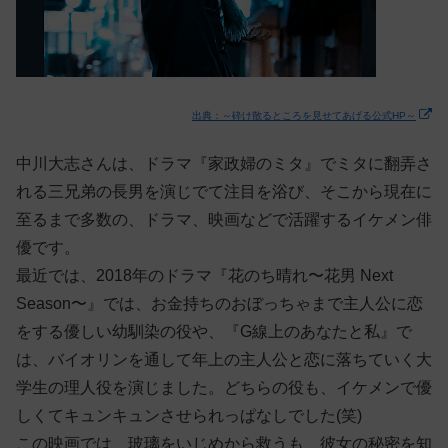
出典：～砕け散るところを見せてあげる公式HP～
中川大志さんは、ドラマ『家政婦のミタ』でミタに翻弄さ
れる三兄弟の長男を演じでて注目を浴び、そこから現在に
至るまで多数の、ドラマ、映画などで活躍するイケメン俳
優です。
最近では、2018年のドラマ『花のち晴れ〜花男 Next
Season〜』では、お金持ちのおぼっちゃまで主人公に恋
をする優しい幼馴染の役や、『G線上のあなたと私』で
は、バイオリンを通して年上の主人公と恋に落ちていく大
学生の理人役を演じました。どちらの役も、イケメンで優
しくてキュンキュンさせられっぱなしでした(笑)
この映画では、玻璃をいじめから救うも、彼女の秘密を知