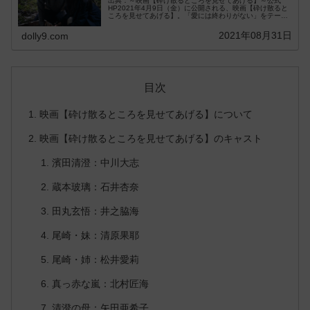
出典：～映画【砕け散るところを見せてあげる】～公式
HP2021年4月9日（金）に公開される、映画【砕け散ると
ころを見せてあげる】。「愛には終わりがない」をテーマ
に、竹宮ゆゆこさんの傑作小説映画化されま...
2021年08月31日
dolly9.com
目次
映画【砕け散るところを見せてあげる】について
映画【砕け散るところを見せてあげる】のキャスト
濱田清澄：中川大志
蔵本玻璃：石井杏奈
田丸玄悟：井之脇海
尾崎・妹：清原果耶
尾崎・姉：松井愛莉
真っ赤な嵐：北村匠海
清澄の母：矢田亜希子