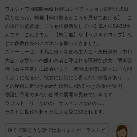
ワルシャワ国際映画祭 国際コンペティション部門正式出
品となった、映画【砕け散るところを見せてあげる】。こ
の映画の監督は、自らも俳優活動している鬼才のSABUさ
んです。これまでも、【蟹工船】や【うさぎドロップ】な
どの多数作品のメガホンを取ってきました。
ストーリーは、平凡な日々を送る主人公・濱田清澄（中川
大志）が学年一の嫌われ者と呼ばれる孤独な少女・蔵本玻
璃（石井杏奈）に出会います。玻璃は清澄に徐々に心を開
くようになるが、彼女には誰にも言えない秘密があり…。
その秘密に気づき始めた清澄に<恐るべき危険>が迫り、
物語は予測できない衝撃の展開を見せていきます。
ラブストーリーなのか、サスペンスなのか…。
ラストは世代を超えた壮大な愛に包まれます。
重くて暗そうな話ではありますが、ラストど