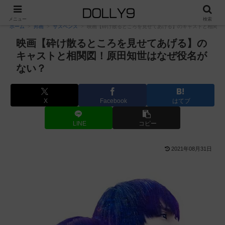
PR
メニュー
検索
ホーム
邦画
サスペンス
映画【砕け散るところを見せてあげる】のキャストと相関図
映画【砕け散るところを見せてあげる】の
キャストと相関図！原田知世はなぜ役名が
ない？
X
Facebook
はてブ
LINE
コピー
2021年08月31日