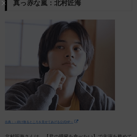
真っ赤な嵐：北村匠海
出典：～砕け散るところを見せてあげる公式HP～
北村匠海さんは、【君の膵臓を食べたい】で主演を務めて