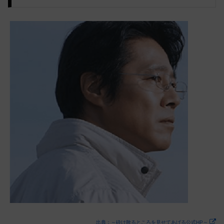
出典：～砕け散るところを見せてあげる公式HP～