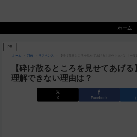
ホーム
PR
ホーム
邦画
サスペンス
【砕け散るところを見せてあげる】原作ネタバレ！一度
【砕け散るところを見せてあげる
理解できない理由は？
X
Facebook