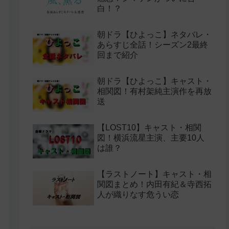
白！？
朝ドラ【ひよっこ】ネタバレ・
あらすじ全話！シーズン2最終
回まで紹介
朝ドラ【ひよっこ】キャスト・
相関図！有村架純主演作を再放
送
【LOST10】キャスト・相関
図！横浜流星主演、主要10人
は誰？
【ラストノート】キャスト・相
関図まとめ！内田有紀＆寺西拓
人が織りなす危うい恋