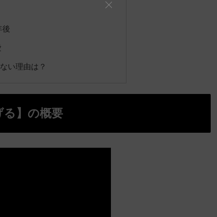
年後
愛
きない理由は？
げる】の概要