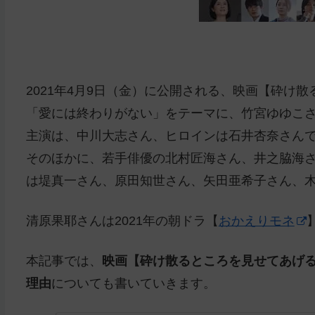
2021年4月9日（金）に公開される、映画【砕け
「愛には終わりがない」をテーマに、竹宮ゆゆこ
主演は、中川大志さん、ヒロインは石井杏奈さん
そのほかに、若手俳優の北村匠海さん、井之脇海
は堤真一さん、原田知世さん、矢田亜希子さん、
清原果耶さんは2021年の朝ドラ【
おかえりモネ
本記事では、
映画【砕け散るところを見せてあげ
理由
についても書いていきます。