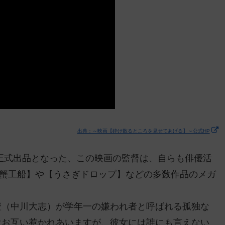
出典：～映画【砕け散るところを見せてあげる】～公式HP
正式出品となった、この映画の監督は、自らも俳優活
【蟹工船】や【うさぎドロップ】などの多数作品のメガ
澄（中川大志）が学年一の嫌われ者と呼ばれる孤独な
はお互い惹かれあいますが、彼女には誰にも言えない