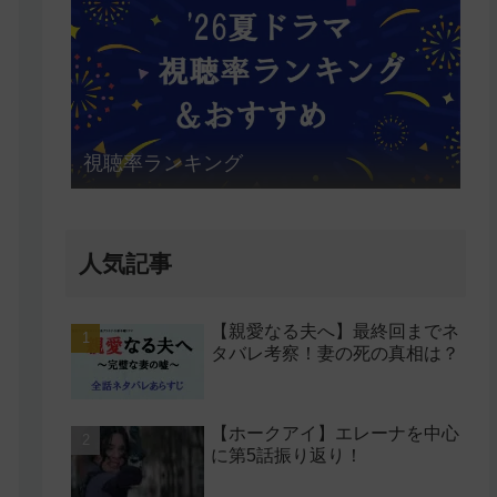
視聴率ランキング
人気記事
【親愛なる夫へ】最終回までネ
タバレ考察！妻の死の真相は？
【ホークアイ】エレーナを中心
に第5話振り返り！