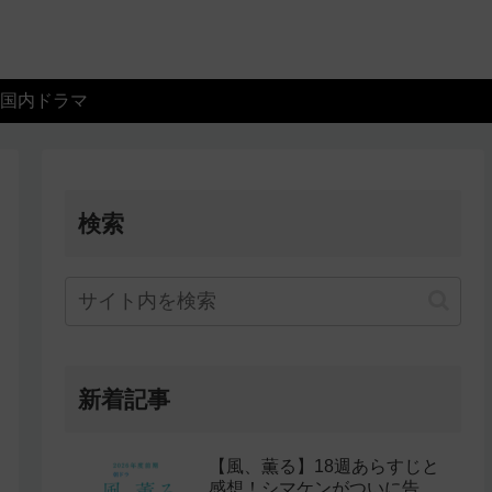
国内ドラマ
検索
新着記事
【風、薫る】18週あらすじと
感想！シマケンがついに告