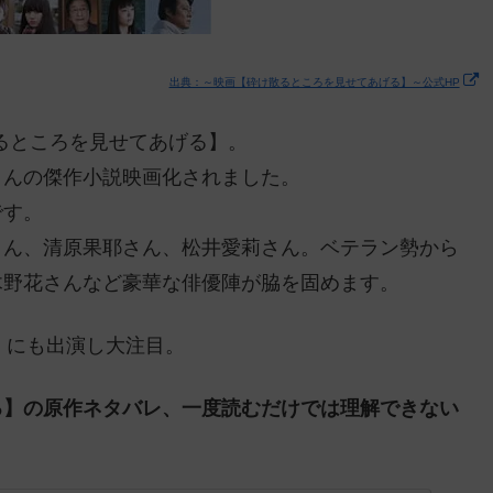
出典：～映画【砕け散るところを見せてあげる】～公式HP
散るところを見せてあげる】。
さんの傑作小説映画化されました。
です。
さん、清原果耶さん、松井愛莉さん。ベテラン勢から
木野花さんなど豪華な俳優陣が脇を固めます。
】にも出演し大注目。
る】の原作ネタバレ、一度読むだけでは理解できない