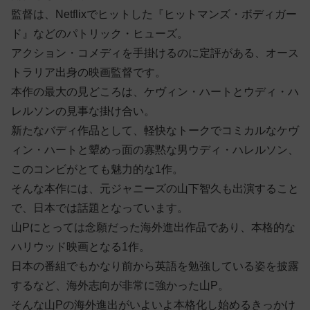
監督は、Netflixでヒットした『ヒットマンズ・ボディガー
ド』などのパトリック・ヒューズ。
アクション・コメディを手掛けるのに定評がある、オース
トラリア出身の映画監督です。
本作の最大の見どころは、ケヴィン・ハートとウディ・ハ
レルソンの見事な掛け合い。
新たなバディ作品として、軽快なトークでコミカルなケヴ
ィン・ハートと顰めっ面の寡黙な男ウディ・ハレルソン、
このコンビがとても魅力的な1作。
そんな本作には、元ジャニーズの山下智久も出演すること
で、日本では話題となっています。
山Pにとっては念願だった海外進出作品であり、本格的な
ハリウッド映画となる1作。
日本の番組でもかなり前から英語を勉強している姿を披露
するなど、海外志向が非常に強かった山P。
そんな山Pの海外進出がいよいよ本格化し始めるきっかけ