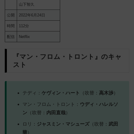
山下智久
公開
2022年6月24日
時間
112分
配信
Netflix
『マン・フロム・トロント』のキャ
スト
テディ：
ケヴィン・ハート
（吹替：
高木渉
）
マン・フロム・トロント：
ウディ・ハレルソ
ン
（吹替：
内田直哉
）
ロリ：
ジャスミン・マシューズ
（吹替：
武田
華
）