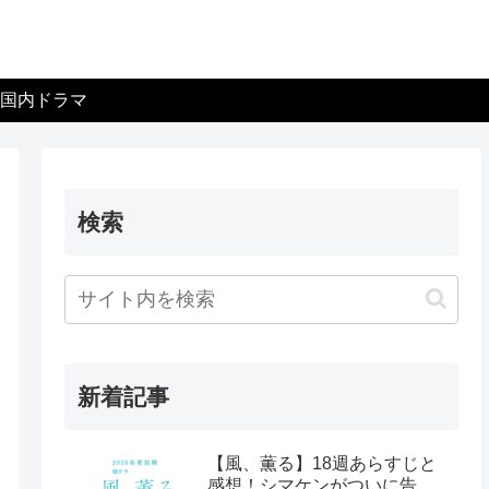
国内ドラマ
検索
新着記事
【風、薫る】18週あらすじと
感想！シマケンがついに告