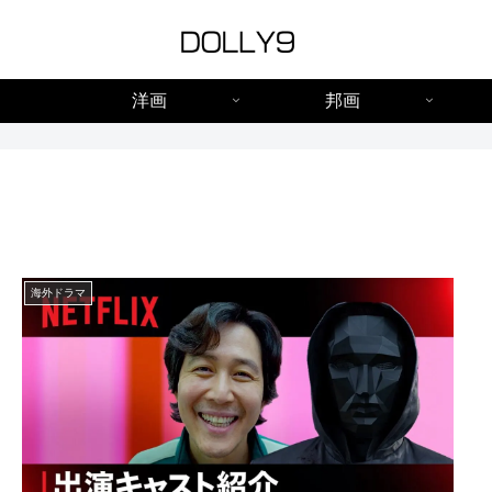
洋画
邦画
海外ドラマ