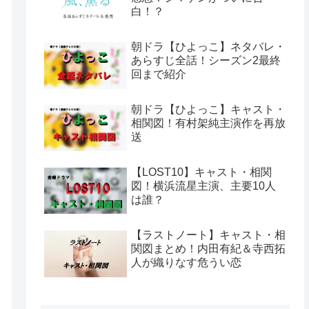
白！？
朝ドラ【ひよっこ】ネタバレ・
あらすじ全話！シーズン2最終
回まで紹介
朝ドラ【ひよっこ】キャスト・
相関図！有村架純主演作を再放
送
【LOST10】キャスト・相関
図！横浜流星主演、主要10人
は誰？
【ラストノート】キャスト・相
関図まとめ！内田有紀＆寺西拓
人が織りなす危うい恋