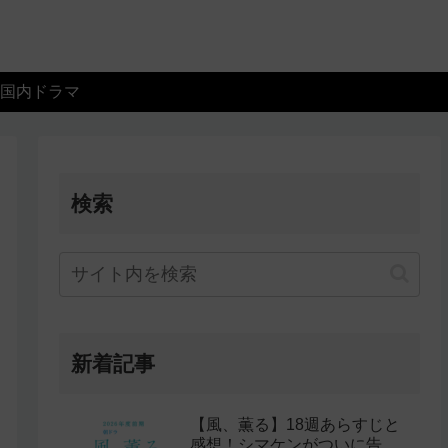
国内ドラマ
検索
新着記事
【風、薫る】18週あらすじと
感想！シマケンがついに告