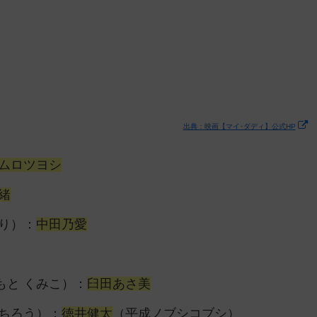
出典：映画【マイ･ダディ】公式HP
ムロツヨシ
緒
り）：
中田乃愛
もと くみこ）：
臼田あさ美
ちろう）：
徳井健太
（平成ノブシコブシ）