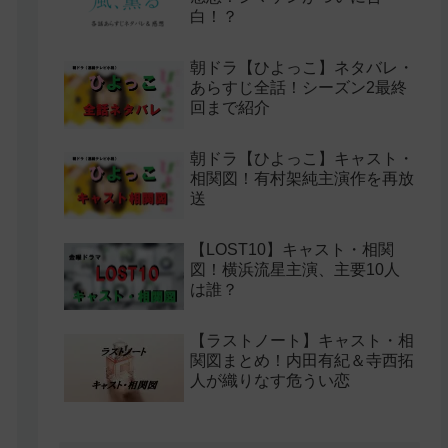
白！？
朝ドラ【ひよっこ】ネタバレ・
あらすじ全話！シーズン2最終
回まで紹介
朝ドラ【ひよっこ】キャスト・
相関図！有村架純主演作を再放
送
【LOST10】キャスト・相関
図！横浜流星主演、主要10人
は誰？
【ラストノート】キャスト・相
関図まとめ！内田有紀＆寺西拓
人が織りなす危うい恋