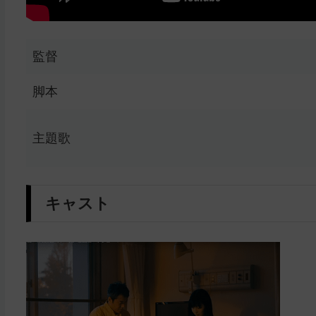
監督
脚本
主題歌
キャスト