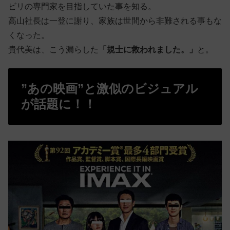
ビリの専門家を目指していた事を知る。
高山社長は一登に謝り、家族は世間から非難される事もな
くなった。
貴代美は、こう漏らした
「規士に救われました。」
と。
”あの映画”と激似のビジュアル
が話題に！！