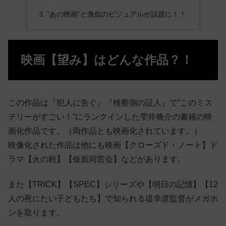
”あの映画”と激似のビジュアルが話題に！！
映画【望み】はどんな作品？！
この作品は『犯人に告ぐ』『検察側の証人』で”このミス
テリーがすごい！”にランクインした雫井脩介の書籍の映
画化作品です。（両作品とも映画化されています。）
映像化された作品は他にも映画【クローズド・ノート】ド
ラマ【火の粉】【仮面同窓会】などがあります。
また【TRICK】【SPEC】シリーズや【明日の記憶】【12
人の死にたい子どもたち】で知られる堤幸彦監督がメガホ
ンを取ります。