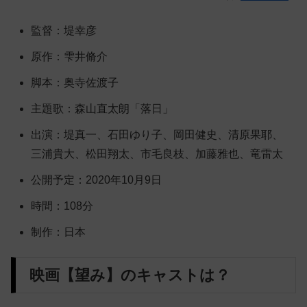
監督：堤幸彦
原作：雫井脩介
脚本：奥寺佐渡子
主題歌：森山直太朗「落日」
出演：堤真一、石田ゆり子、岡田健史、清原果耶、
三浦貴大、松田翔太、市毛良枝、加藤雅也、竜雷太
公開予定：2020年10月9日
時間：108分
制作：日本
映画【望み】のキャストは？