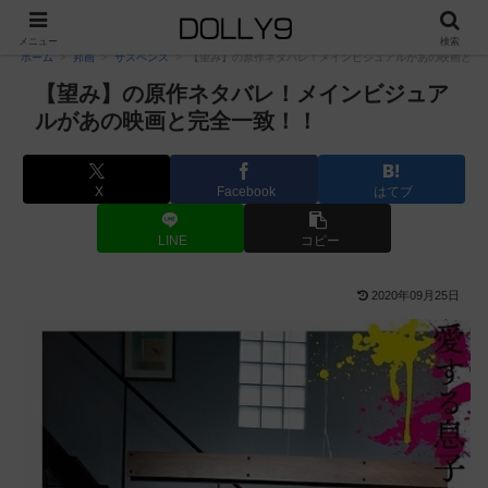
PR
メニュー
検索
ホーム
邦画
サスペンス
【望み】の原作ネタバレ！メインビジュアルがあの映画と完
【望み】の原作ネタバレ！メインビジュア
ルがあの映画と完全一致！！
X
Facebook
はてブ
LINE
コピー
2020年09月25日