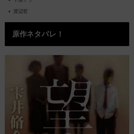
渡辺哲
原作ネタバレ！