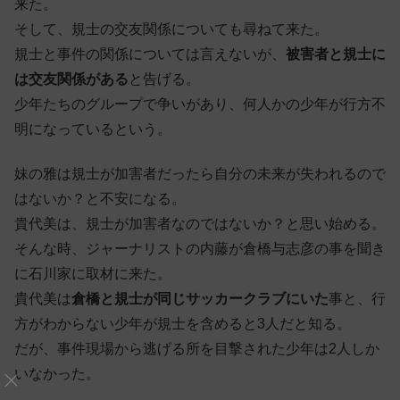
来た。
そして、規士の交友関係についても尋ねて来た。
規士と事件の関係については言えないが、
被害者と規士に
は交友関係がある
と告げる。
少年たちのグループで争いがあり、何人かの少年が行方不
明になっているという。
妹の雅は規士が加害者だったら自分の未来が失われるので
はないか？と不安になる。
貴代美は、規士が加害者なのではないか？と思い始める。
そんな時、ジャーナリストの内藤が倉橋与志彦の事を聞き
に石川家に取材に来た。
貴代美は
倉橋と規士が同じサッカークラブにいた
事と、行
方がわからない少年が規士を含めると3人だと知る。
だが、事件現場から逃げる所を目撃された少年は2人しか
いなかった。