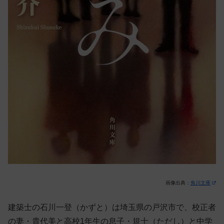
画像出典：
角川文庫
建築士の石川一登（かずと）は埼玉県の戸沢市で、校正者
の妻・貴代美と高校1年生の息子・規士（ただし）と中学