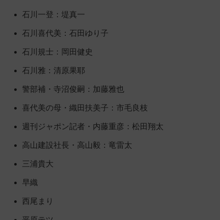
石川一登：堤真一
石川喜代美：石田ゆり子
石川規士：岡田健史
石川雅：清原果耶
警部補・寺沼俊嗣：加藤雅也
喜代美の母・織田扶美子：市毛良枝
週刊ジャポン記者・内藤重彦：松田翔太
高山建設社長・高山毅：竜雷太
三浦貴大
早織
西尾まり
平原テツ