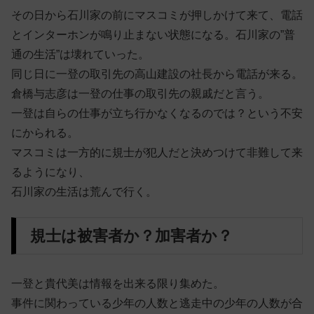
その日から石川家の前にマスコミが押しかけて来て、電話
とインターホンが鳴り止まない状態になる。石川家の”普
通の生活”は壊れていった。
同じ日に一登の取引先の高山建設の社長から電話が来る。
倉橋与志彦は一登の仕事の取引先の親戚だと言う。
一登は自らの仕事が立ち行かなくなるのでは？という不安
にかられる。
マスコミは一方的に規士が犯人だと決めつけて非難して来
るようになり、
石川家の生活は荒んで行く。
規士は被害者か？加害者か？
一登と貴代美は情報を出来る限り集めた。
事件に関わっている少年の人数と逃走中の少年の人数が合