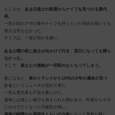
ところが、
ある日規士の部屋からナイフを見つける貴代
美。
一登が顔のアザの事やナイフを持っていた理由を聞いても
規士は答えなかった。
ナイフは、一登が預かる事に。
ある土曜の夜に規士が出かけて行き、翌日になっても帰ら
なかった。
そして、
規士との連絡が一切取れなくなってしまう。
夜になると、
車のトランクから10代の少年の遺体が見つ
かる
というニュースが流れて来た。
一登も貴代美も不安を募らせた。
遺体には激しい暴行を加えられた跡があり、昨夜から今日
にかけて亡くなった可能性が高い。
身体の特徴から高校生くらいの少年
だろうと警察が報じ