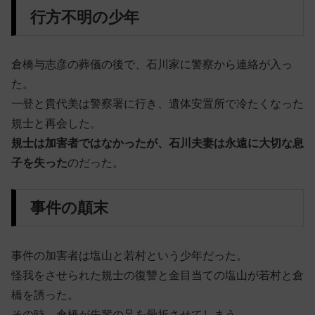
行方不明の少年
倉橋与志彦の葬儀の後で、石川家に警察から連絡が入っ
た。
一登と貴代美は警察署に行き、遺体安置所で冷たくなった
規士と再会した。
規士は加害者ではなかったが、石川夫妻は永遠に大切な息
子を失った
のだった。
事件の顛末
事件の加害者は塩山と若村という少年だった。
怪我をさせられた規士の復讐と金目当ての塩山が若村と倉
橋を誘った。
その時、倉橋が先輩の足を骨折させてしまう。