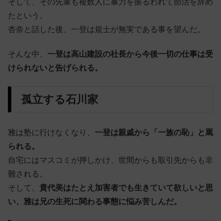
そして、その先輩も複数人に暴力を振るわれて部活を辞め
たという。
杏奈と話した後、一登は規士が無実である事を望んだ。
そんな中、
一登は高山建設の社長から今後一切の仕事は受
けられないと告げられる。
孤立する石川家
雅は塾に行けなくなり、
一登は親戚から「一族の恥」と罵
られる。
自宅にはマスコミが押しかけ、世間からも取引先からも非
難される。
そして、
貴代美はたとえ加害者でも生きていて欲しいと思
い、雅は兄の生死に関わる事態に悩み苦しんだ。