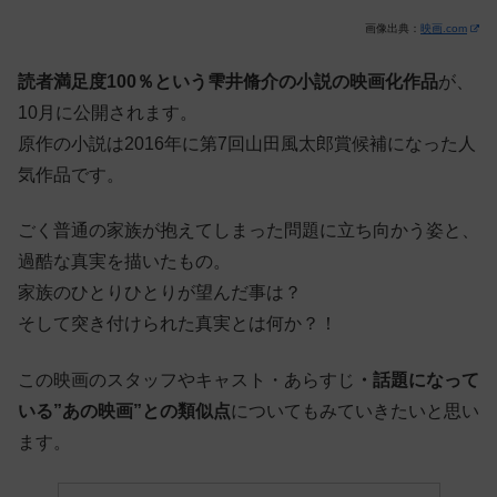
画像出典：
映画.com
読者満足度100％という雫井脩介の小説の映画化作品
が、
10月に公開されます。
原作の小説は2016年に第7回山田風太郎賞候補になった人
気作品です。
ごく普通の家族が抱えてしまった問題に立ち向かう姿と、
過酷な真実を描いたもの。
家族のひとりひとりが望んだ事は？
そして突き付けられた真実とは何か？！
この映画のスタッフやキャスト・あらすじ
・話題になって
いる”あの映画”との類似点
についてもみていきたいと思い
ます。