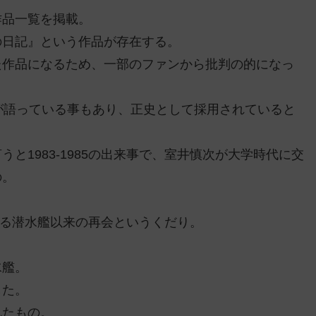
作品一覧を掲載。
の日記』という作品が存在する。
た作品になるため、一部のファンから批判の的になっ
が語っている事もあり、正史として採用されていると
と1983-1985の出来事で、室井慎次が大学時代に交
の。
。
ある潜水艦以来の再会というくだり。
水艦。
した。
れたもの。