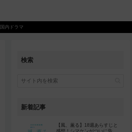
国内ドラマ
検索
新着記事
【風、薫る】18週あらすじと
感想！シマケンがついに告