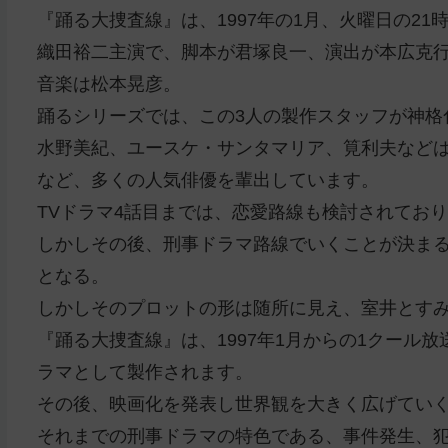
『踊る大捜査線』は、1997年の1月、火曜日の2
織田裕二主演で、脚本が君塚良一、演出が本広克
音楽は松本晃彦。
踊るシリーズでは、この3人の製作スタッフが神格
水野美紀、ユースケ・サンタマリア、筧利夫など
など、多くの人気俳優を輩出しています。
TVドラマ4話目までは、恋愛路線も検討されてお
しかしその後、刑事ドラマ路線でいくことが決ま
となる。
しかしそのプロットの形は随所に見え、室井とすみ
『踊る大捜査線』は、1997年1月からの1クール
ラマとして製作されます。
その後、映画化を発表し世界観を大きく広げてい
それまでの刑事ドラマの特色である、事件発生、