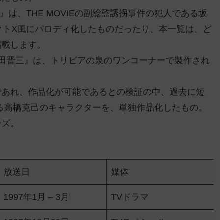
は、THE MOVIEの副総監誘拐事件の犯人である坂
クトX風にパロディ化したものだったり、本一覧は、ど
掲載します。
内田晋三』は、トリビアの泉のワンコーナーで製作され
であれ、作品化が可能であるとの検証の中、過去に短
る高橋克己のキャラクターを、単独作品化したもの。
ーズ。
放送日
媒体
1997年1月 – 3月
TVドラマ