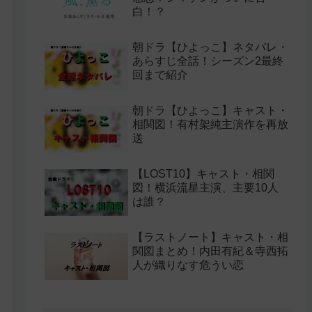
白！？
朝ドラ【ひよっこ】ネタバレ・
あらすじ全話！シーズン2最終
回まで紹介
朝ドラ【ひよっこ】キャスト・
相関図！有村架純主演作を再放
送
【LOST10】キャスト・相関
図！横浜流星主演、主要10人
は誰？
【ラストノート】キャスト・相
関図まとめ！内田有紀＆寺西拓
人が織りなす危うい恋