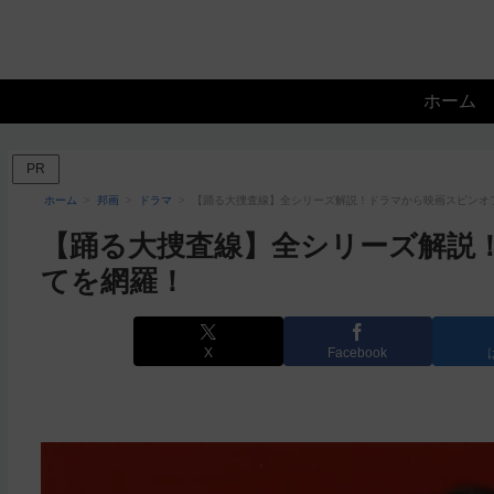
ホーム
PR
ホーム
邦画
ドラマ
【踊る大捜査線】全シリーズ解説！ドラマから映画スピンオ
【踊る大捜査線】全シリーズ解説
てを網羅！
X
Facebook