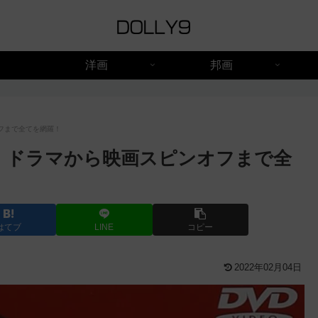
洋画
邦画
フまで全てを網羅！
！ドラマから映画スピンオフまで全
はてブ
LINE
コピー
2022年02月04日