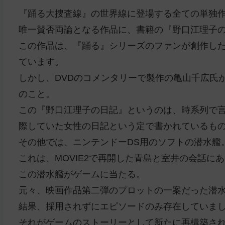
『踊る大捜査線』の世界線に登場する全ての単独
唯一賛否両論となる作品に、書籍の『野口江理子
この作品は、『踊る』シリーズのファンが創作し
ています。
しかし、DVDのコメンタリーで製作の亀山千広氏
のこと。
この『野口江理子の日記』というのは、時系列で言う
際していた女性の日記という定で書かれているも
その他では、ニンテンドーDS用のソフトの潜水艦
これは、MOVIE2で再開した青島と室井の会話に
この潜水艦がゲームに当たる。
元々、映画作品第二弾のプロットの一案だった潜
結果、採用されずにエピソードのみ存在していま
それがゲームのストーリーとして新たに再構築さ