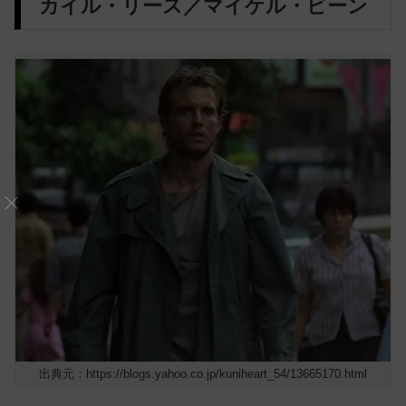
カイル・リース／マイケル・ビーン
出典元：https://blogs.yahoo.co.jp/kuniheart_54/13665170.html