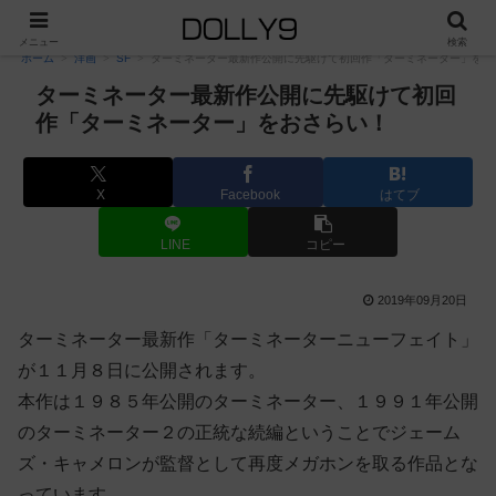
PR
メニュー
検索
ホーム
洋画
SF
ターミネーター最新作公開に先駆けて初回作「ターミネーター」をお
ターミネーター最新作公開に先駆けて初回
作「ターミネーター」をおさらい！
X
Facebook
はてブ
LINE
コピー
2019年09月20日
ターミネーター最新作「ターミネーターニューフェイト」
が１１月８日に公開されます。
本作は１９８５年公開のターミネーター、１９９１年公開
のターミネーター２の正統な続編ということでジェーム
ズ・キャメロンが監督として再度メガホンを取る作品とな
っています。