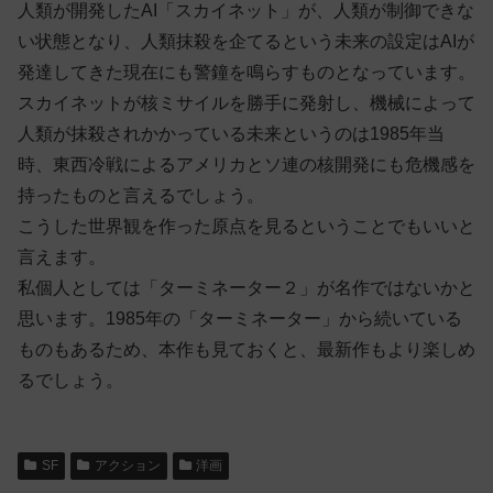
人類が開発したAI「スカイネット」が、人類が制御できな
い状態となり、人類抹殺を企てるという未来の設定はAIが
発達してきた現在にも警鐘を鳴らすものとなっています。
スカイネットが核ミサイルを勝手に発射し、機械によって
人類が抹殺されかかっている未来というのは1985年当
時、東西冷戦によるアメリカとソ連の核開発にも危機感を
持ったものと言えるでしょう。
こうした世界観を作った原点を見るということでもいいと
言えます。
私個人としては「ターミネーター２」が名作ではないかと
思います。1985年の「ターミネーター」から続いている
ものもあるため、本作も見ておくと、最新作もより楽しめ
るでしょう。
SF
アクション
洋画