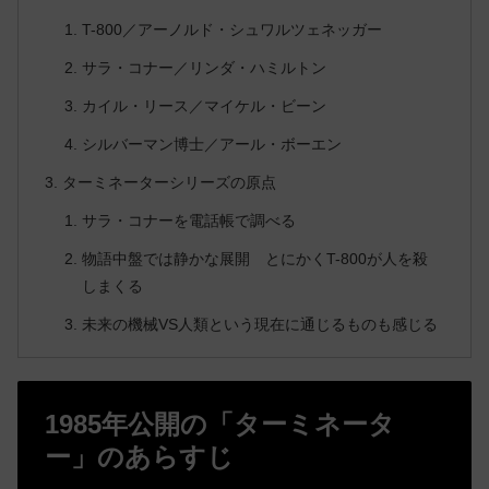
T-800／アーノルド・シュワルツェネッガー
サラ・コナー／リンダ・ハミルトン
カイル・リース／マイケル・ビーン
シルバーマン博士／アール・ボーエン
ターミネーターシリーズの原点
サラ・コナーを電話帳で調べる
物語中盤では静かな展開 とにかくT-800が人を殺
しまくる
未来の機械VS人類という現在に通じるものも感じる
1985年公開の「ターミネータ
ー」のあらすじ