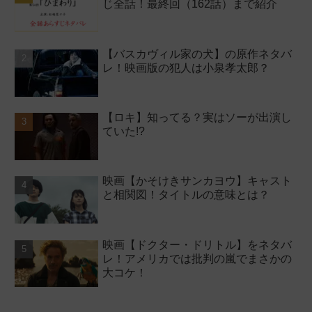
じ全話！最終回（162話）まで紹介
【バスカヴィル家の犬】の原作ネタバ
レ！映画版の犯人は小泉孝太郎？
【ロキ】知ってる？実はソーが出演し
ていた!?
映画【かそけきサンカヨウ】キャスト
と相関図！タイトルの意味とは？
映画【ドクター・ドリトル】をネタバ
レ！アメリカでは批判の嵐でまさかの
大コケ！