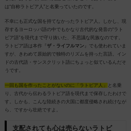
は“自称ラトビア人”と名乗っていたのです。
不幸にも正式な国を持てなかったラトビア人。しかし、現
存するヨーロッパ語の中でもかなり古代的な発音の“ラト
ビア語”を現代まで守り抜いた、不思議な民族なのです。
ラトビア語は本作『
ザ・ライフルマン
』でも使われていま
すが、きわめて原始的で独特のリズムを持った言語。イン
ドの古代語・サンスクリット語にちょっと似ているんだそ
うです。
一回も国を作ったことがないのに「ラトビア人」
と名乗
り、古代から伝わるラトビア語を現代まで保存したわけで
す。しかも、こんな陸続きの大国に都度侵略され続けなが
ら、ですから壮絶ですよ。
支配されても心は売らないラトビ