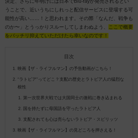
決定、さらに年明けには日本でBlu-rayが発売されるとい
うことで、近いうちにしれっと配信サービスに登場する可
能性が高い……！と思われます。その際「なんだ、戦争も
のか〜」とうっかりスルーしてしまわぬよう、
ここで概要
をバッチリ抑えていただけたら幸いなのです！
目次
映画【ザ・ライフルマン】の予告動画がこちら！
“ラトビア”ってどこ？支配の歴史とラトビア人の猛烈な
根性
第一次世界大戦では大国同士の激戦に巻き込まれる
国を持たずに母国語を守ったラトビア人
支配されても心は売らないラトビア・スピリッツ
映画【ザ・ライフルマン】の見どころを押さえる！