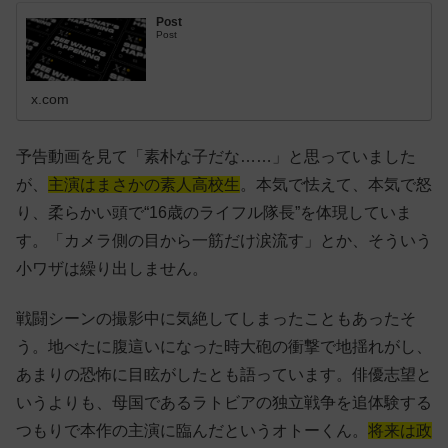
Post
Post
x.com
予告動画を見て「素朴な子だな……」と思っていました
が、
主演はまさかの素人高校生
。本気で怯えて、本気で怒
り、柔らかい頭で“16歳のライフル隊長”を体現していま
す。「カメラ側の目から一筋だけ涙流す」とか、そういう
小ワザは繰り出しません。
戦闘シーンの撮影中に気絶してしまったこともあったそ
う。地べたに腹這いになった時大砲の衝撃で地揺れがし、
あまりの恐怖に目眩がしたとも語っています。俳優志望と
いうよりも、母国であるラトビアの独立戦争を追体験する
つもりで本作の主演に臨んだというオトーくん。
将来は政