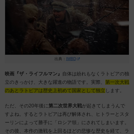
出典：
IMBD
映画『ザ・ライフルマン』
自体は紛れもなくラトビアの独
立のきっかけ、大きな躍進の物語です。実際、
第一次大戦
のあとラトビアは歴史上初めて国家として独立
します。
ただ、その20年後に
第二次世界大戦
が起きてしまうんで
すよね。するとラトビアは再び解体され、ヒトラーとスタ
ーリンによって勝手に「ロシア領」にされてしまいます。
その後、本作の激戦を上回るほどの悲惨な歴史を経て、ラ