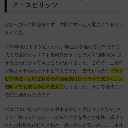
ア・スピリッツ
おおっぴらに国を持てず、大国にずっと支配されてきたラ
トビア人。
1200年頃にドイツ辺りから、騎士団を連れてガチガチに
武力で固めたキリスト教司祭がラトビア人を“強制改宗”さ
せるためにやってきたことがありました。この時、土着の
宗教さえ奪われたラトビア人ですが、古代から続く
「ラト
ビア神道」と呼ばれるその価値観はひっそりと残され、大
戦時下でも彼らの心の支えに
なりました。そして現代にま
で受け継がれたのです。
ボコボコに殴られている最中も決して目はつぶらないとい
うか、持っているカードのみで全力を尽くす精神。虐げら
れた少数民族の打たれ強さ、瞳に揺らぐ青い炎……！本作