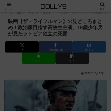
PR
メニュー
検索
ホーム
洋画
アクション
映画【ザ・ライフルマン】の見どころまとめ！政治家目指す
映画【ザ・ライフルマン】の見どころまと
め！政治家目指す高校生主演、16歳少年兵
が見たラトビア独立の死闘
X
Facebook
はてブ
LINE
コピー
2020年10月22日