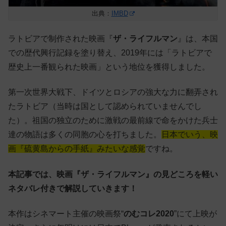
出典：
IMBD
ラトビアで制作された映画『
ザ・ライフルマン
』は、本国
での歴代興行記録を塗り替え、2019年には「ラトビアで
歴史上一番観られた映画」という地位を獲得しました。
第一次世界大戦下、ドイツとロシアの強大な力に翻弄され
たラトビア（当時は国として認められていませんでし
た）。祖国の独立のために激戦の最前線で命をかけた兵士
達の物語は多くの同胞の心を打ちました。
日本でいう、映
画『硫黄島からの手紙』みたいな感覚
ですね。
本記事では、映画『
ザ・ライフルマン
』の
見どころ
を軽い
ネタバレ
付きで解説していきます！
本作はシネマート主催の映画祭“
のむコレ2020
”にて上映が