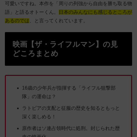
可愛いですね。本作を「周りの列強から自由を勝ち取る物
語」と語るオトーくん。
日本のみんなにも感じるところが
あるのでは
、と言ってくれています。
映画【ザ・ライフルマン】の見
どころまとめ
16歳の少年兵が指揮する「ライフル狙撃部
隊」の運命は？
ラトビアの支配と征服の歴史を知るともっと
深く楽しめる！
原作者はソ連占領時代に処刑。封じられた歴
史の映画化