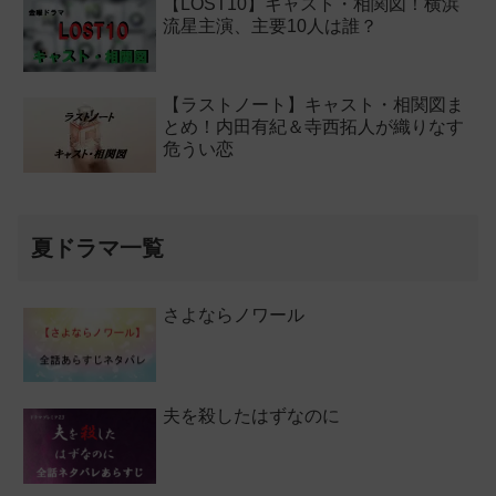
【LOST10】キャスト・相関図！横浜
流星主演、主要10人は誰？
【ラストノート】キャスト・相関図ま
とめ！内田有紀＆寺西拓人が織りなす
危うい恋
夏ドラマ一覧
さよならノワール
夫を殺したはずなのに