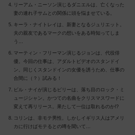
リーアム・ニーソン演じるダニエルは、亡くなった
妻の連れ子サムとの関係に頭を悩ませている。
キーラ・ナイトレイは、新妻となるジュリエット。
夫の親友であるマークの想いをある時知ってしま
う…
マーティン・フリーマン演じるジョンは、代役俳
優。今回の仕事は、アダルトビデオのスタンドイ
ン。同じくスタンドインの女優を誘うため、仕事の
合間に（？）試みる！
ビル・ナイが演じるビリーは、落ち目のロック・ミ
ュージシャン。かつての名曲をクリスマスワードに
変えて再リリース。果たして一位は取れるのか!?
コリンは、非モテ男性。しかしイギリス人はアメリ
カに行けばモテるとの噂を聞いて…