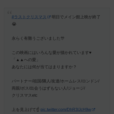
#ラストクリスマス
明日でメイン館上映が終了
😭
永らく有難うございました🎊
この映画にはいろんな愛が描かれています♥️
「▲▲への愛」
あなたには何が当てはまりますか？
パートナー/祖国/隣人/友達/ホームレス/ロンドン/
両親/ボス/出会うはずもない人/ジョージ/
クリスマスetc
上を見上げて☝️
pic.twitter.com/DhR3lJcH9w