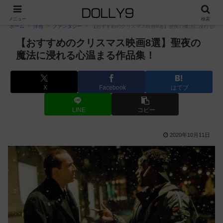
PR
メニュー
検索
ホーム
洋画
ファンタジー
【おすすめのクリスマス映画8選】聖夜の魔法に浸れる心
【おすすめのクリスマス映画8選】聖夜の
魔法に浸れる心温まる作品集！
X
Facebook
はてブ
LINE
コピー
2020年10月11日