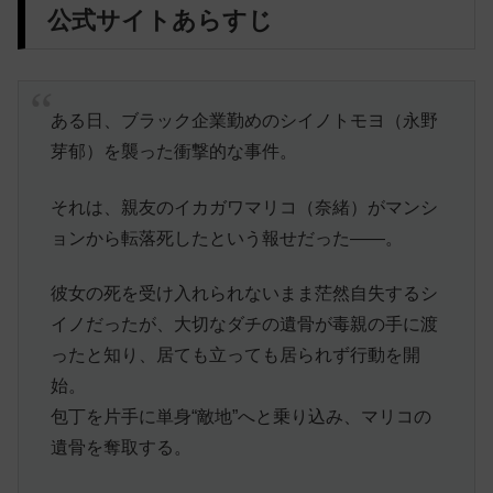
公式サイトあらすじ
ある日、ブラック企業勤めのシイノトモヨ（永野
芽郁）を襲った衝撃的な事件。
それは、親友のイカガワマリコ（奈緒）がマンシ
ョンから転落死したという報せだった――。
彼女の死を受け入れられないまま茫然自失するシ
イノだったが、大切なダチの遺骨が毒親の手に渡
ったと知り、居ても立っても居られず行動を開
始。
包丁を片手に単身“敵地”へと乗り込み、マリコの
遺骨を奪取する。