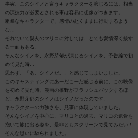
事実、このシイノと言うキャラクターを演じるには、相当
の演技力が必要とされる事は容易に想像がつきます。
粗暴なキャラクターで、感情の赴くままに行動するよう
な…
それでいて親友のマリコに対しては、とても愛情深く接す
る一面もある。
そんなシイノを、永野芽郁が演じるシイノを、予告編で初
めて見た時…
思わず、「あ、シイノだ。」と感じてしまいました。
このキャスティングにあーだこーだ感じる前に、この映像
を初めて見た時、漫画の椎野がフラッシュバックするほ
ど、永野芽郁のシイノはシイノだったのです。
キャラクターの力強さを、見事に体現していました。
そんなシイノを中心に、マリコとの過去、マリコの遺骨を
抱いて旅に出る姿を、是非ともスクリーンで見てみたい！
そんな思いに駆られました。