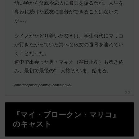
幼い頃から父親や恋人に暴力を振るわれ、人生を
奪われ続けた親友に自分ができることはないの
か…。
シイノがたどり着いた答えは、学生時代にマリコ
が行きたがっていた海へと彼女の遺骨を連れてい
くことだった。
道中で出会った男・マキオ（窪田正孝）も巻き込
み、最初で最後の“二人旅”がいま、始まる。
https://happinet-phantom.com/mariko/
『マイ・ブロークン・マリコ』
のキャスト