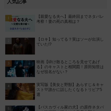
人気記事
【親愛なる夫へ】最終回までネタバレ
考察！妻の死の真相は？
【ロキ】知ってる？実はソーが出演し
ていた!?
映画【砕け散るところを見せてあげ
る】のキャストと相関図！原田知世は
なぜ役名がない？
実写版【美女と野獣】あらすじ＆キャ
スト💛誰かに話したくなるトリビア5
選
【バスカヴィル家の犬】の原作ネタバ