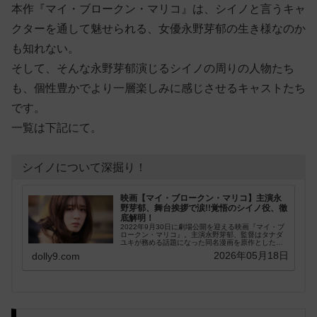
本作『マイ・ブロークン・マリコ』は、シイノと言うキャ
クターを通して魅せられる、女優永野芽郁の生き様なのか
も知れない。
そして、そんな永野芽郁演じるシイノの周りの人物たち
も、個性豊かでより一層楽しみに感じさせるキャストたち
です。
一覧は下記にて。
シイノについて深掘り！
映画【マイ・ブロークン・マリコ】主演永
野芽郁、舞台挨拶で涙!!覚悟のシイノ役、徹
底解明！
2022年9月30日に劇場公開を迎える映画『マイ・ブ
ロークン・マリコ』。主演永野芽郁、監督はタナダ
ユキが務める話題になった同名漫画を原作とした実
写化作品。先日に完成披露試写会が行われ、主演の
2026年05月18日
dolly9.com
永野芽郁が...