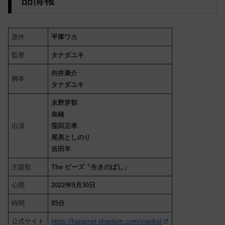
品情報
原作
平庫ワカ
監督
タナダユキ
向井康介
脚本
タナダユキ
永野芽郁
奈緒
出演
窪田正孝
尾美としのり
吉田羊
主題歌
The ピーズ「生きのばし」
公開
2022年9月30日
時間
85分
公式サイト
https://happinet-phantom.com/mariko/