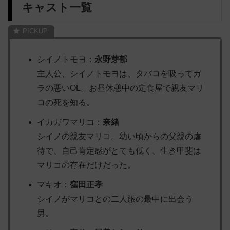
キャスト一覧
シイノトモヨ：
永野芽郁
主人公、シイノトモヨは、タバコを吸ってガ
ラの悪いOL。お昼休憩中の定食屋で親友マリ
コの死を知る。
イカガワマリコ：
奈緒
シイノの親友マリコ。幼い頃からの父親の虐
待で、自己肯定感がとても低く、生き甲斐は
マリコの存在だけだった。
マキオ：
窪田正孝
シイノがマリコとの二人旅の最中に出会う
男。