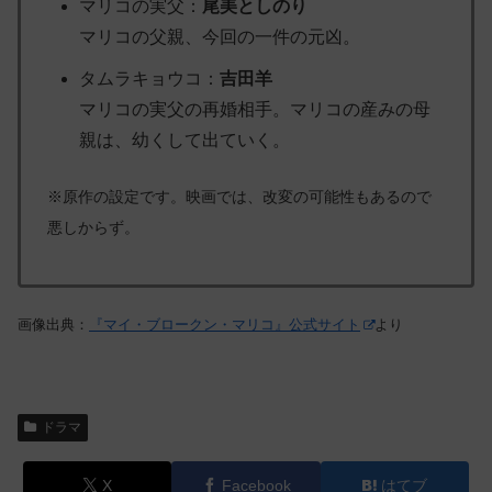
マリコの実父：
尾美としのり
マリコの父親、今回の一件の元凶。
タムラキョウコ：
吉田羊
マリコの実父の再婚相手。マリコの産みの母
親は、幼くして出ていく。
※原作の設定です。映画では、改変の可能性もあるので
悪しからず。
画像出典：
『マイ・ブロークン・マリコ』公式サイト
より
ドラマ
X
Facebook
はてブ