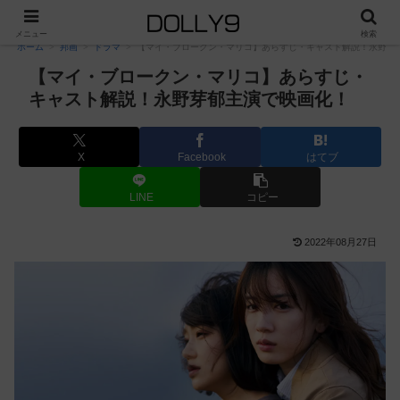
PR
メニュー
検索
ホーム
邦画
ドラマ
【マイ・ブロークン・マリコ】あらすじ・キャスト解説！永野芽
【マイ・ブロークン・マリコ】あらすじ・
キャスト解説！永野芽郁主演で映画化！
X
Facebook
はてブ
LINE
コピー
2022年08月27日