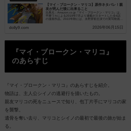
【マイ・ブロークン・マリコ】原作ネタバレ！親
友が死んだ後に出来ること
出典元：Amazon.co.jp『マイ・ブロークン・マリコ』は、
平庫ワカによる2019年7月より連載がスタートした全4話
の漫画作品。2022年秋には、永野芽郁主演での実写映画化
作品が公開予定です。そん...
2026年06月15日
dolly9.com
『マイ・ブロークン・マリコ』
のあらすじ
『マイ・ブロークン・マリコ』のあらすじを紹介。
物語は、主人公シイノの逃避行を描いたもの。
親友マリコの死をニュースで知り、包丁片手にマリコの家
を襲撃。
遺骨を奪い去り、マリコとシイノの最初で最後の旅が始ま
る。