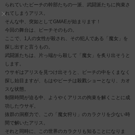
られていたビーチの幹部たちの一派、武闘派たちに拘束さ
れてしまうアリス。
そんな中、突如としてGMAEが始まります！
今回の舞台は、ビーチそのもの。
ここで、1人の女性が殺され、その犯人である「魔女」を
探し出すと言うもの。
武闘派たちは、片っ端から殺して「魔女」を炙り出そうと
します。
ウサギはアリスを見つけ出そうと、ビーチの中をくまなく
探し始目ますが、もはやビーチは殺戮ショーとなり、カオ
スな状態。
制限時間が迫る中、ようやくアリスの拘束を解くことに成
功したウサギ。
抜群の洞察力で、この「魔女狩り」のカラクリを少ない時
間で解いたアリス。
それと同時に、この世界のカラクリも知ることになりま