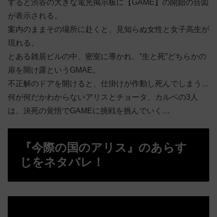
すると渋谷の大きな電光掲示板に【GAME】の開始の合図
が表示される。
案内のままその場所に赴くと、見知らぬ女性と女子高生が
現れる。
とある雑居ビルの中、密室に導かれ、”生と死”どちらかの
扉を開け露というGMAE。
不正解のドアを開けると、仕掛けが作動し死んでしまう…
何が何だかわからないアリスとチョータ、カルベの3人
は、決死の覚悟でGAMEに挑戦を挑んでいく…
『今際の国のアリス』のあらす
じをネタバレ！