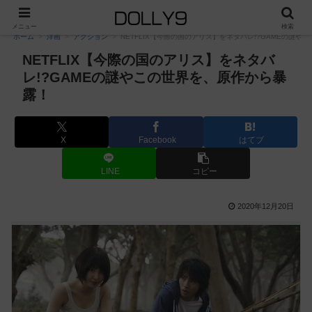
PR
メニュー
検索
ホーム
洋画
アクション
NETFLIX【今際の国のアリス】をネタバレ!?GAMEの謎
NETFLIX【今際の国のアリス】をネタバ
レ!?GAMEの謎やこの世界を、原作から暴
露！
X
Facebook
はてブ
LINE
コピー
2020年12月20日