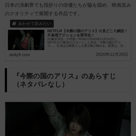
日本の演劇界でも指折りの俳優たちが脇を固め、映画並み
のクオリティで展開する作品です。
NETFLIX【今際の国のアリス】の見どころ解説！
不条理アクションを実写化！
(C)麻生羽呂・小学館／ROBOT2020年12月10日に、
NETFLIXで配信がスタートした作品『今際の国のアリ
ス』。主演は山崎賢人と土屋太鳳が務める。監督は、日本
を代表するアクション監督、佐藤信介...
2020年12月20日
dolly9.com
『今際の国のアリス』のあらすじ
（ネタバレなし）