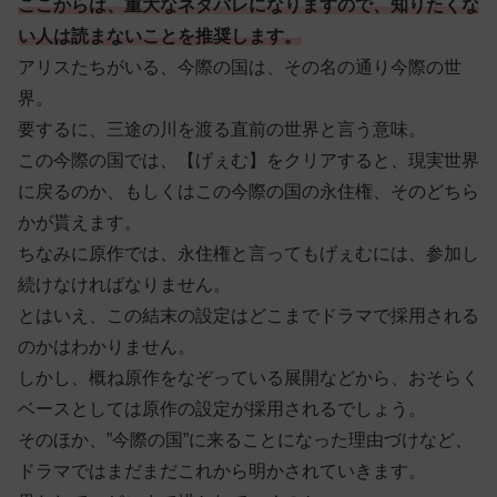
ここからは、重大なネタバレになりますので、知りたくな
い人は読まないことを推奨します。
アリスたちがいる、今際の国は、その名の通り今際の世
界。
要するに、三途の川を渡る直前の世界と言う意味。
この今際の国では、【げぇむ】をクリアすると、現実世界
に戻るのか、もしくはこの今際の国の永住権、そのどちら
かが貰えます。
ちなみに原作では、永住権と言ってもげぇむには、参加し
続けなければなりません。
とはいえ、この結末の設定はどこまでドラマで採用される
のかはわかりません。
しかし、概ね原作をなぞっている展開などから、おそらく
ベースとしては原作の設定が採用されるでしょう。
そのほか、”今際の国”に来ることになった理由づけなど、
ドラマではまだまだこれから明かされていきます。