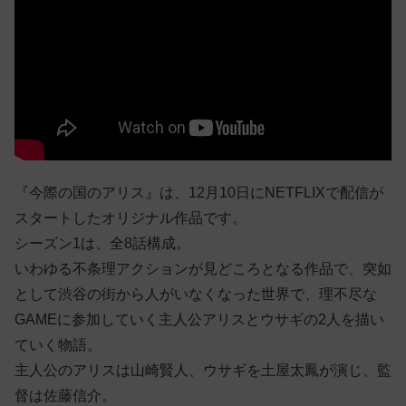
『今際の国のアリス』は、12月10日にNETFLIXで配信が
スタートしたオリジナル作品です。
シーズン1は、全8話構成。
いわゆる不条理アクションが見どころとなる作品で、突如
として渋谷の街から人がいなくなった世界で、理不尽な
GAMEに参加していく主人公アリスとウサギの2人を描い
ていく物語。
主人公のアリスは山崎賢人、ウサギを土屋太鳳が演じ、監
督は佐藤信介。