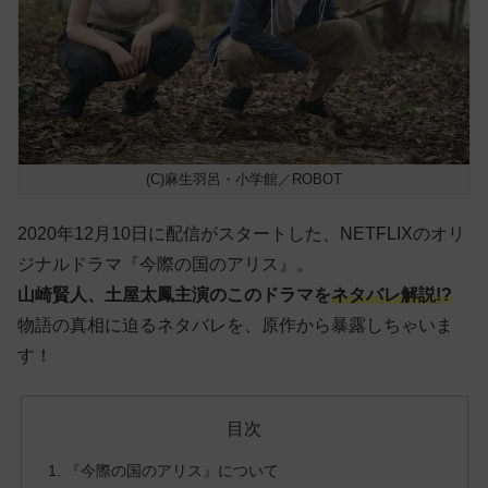
(C)麻生羽呂・小学館／ROBOT
2020年12月10日に配信がスタートした、NETFLIXのオリ
ジナルドラマ『今際の国のアリス』。
山崎賢人、土屋太鳳主演のこのドラマを
ネタバレ解説!?
物語の真相に迫るネタバレを、原作から暴露しちゃいま
す！
目次
『今際の国のアリス』について