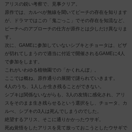
アリスの鋭い考察で、見事クリア。
原作では、カルべが無線を聞いてビーチの存在を知ります
が、ドラマではこの「鬼ごっこ」でその存在を知流など、
ビーチへのアプローチの仕方が原作とは少しだけ異なりま
す。
次に、GAMEに参加していないシブキとチョータは、ビザ
が切れてしまうので適当に付近で開催されるGAMEに4人
で参加をします。
これがいわゆる植物園での「かくれんぼ」。
ここでは概ね、原作通りの展開で謎られていきます。
4人のうち、1人しか生き残ることができない。
シブキは関係ないながらも、3人の友情に感化され、アリ
スをそのまま生き残らせるという選択をし、チョータ、カ
ルべ、シブキの3人は死んでしまうのでした。
絶望するアリス、そこに通りかかったウサギ。
死ぬ覚悟をしたアリスを見て放っておこうとしたウサギで