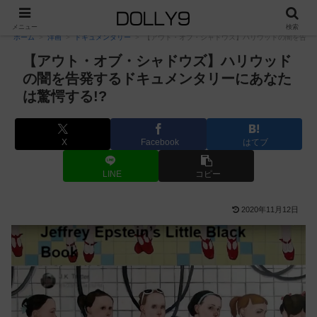
PR
メニュー
検索
ホーム
洋画
ドキュメンタリー
【アウト・オブ・シャドウズ】ハリウッドの闇を告発す
【アウト・オブ・シャドウズ】ハリウッド
の闇を告発するドキュメンタリーにあなた
は驚愕する!?
X
Facebook
はてブ
LINE
コピー
2020年11月12日