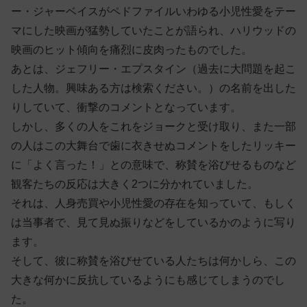
ー・ジャーベイスがペドファイルいわゆる小児性愛をテー
マにした映画が猛勢していたことが語られ、ハリウッドの
映画のヒット傾向を痛烈に皮肉ったものでした。
あとは、ジェフリー・エプスタイン（過去に大問題を起こ
した人物。興味ある方は検索ください。）の名前を出した
りしていて、衝撃のコメントとなっています。
しかし、多くの人をこれをジョークと受け取り、また一部
の人はこの大舞台で歯に衣きせぬコメントをしたリッキー
に「よく言った！」との意味で、称賛を浴びせるものなど
観客たちの反応は大きく2つに分かれていました。
それは、人身売買や小児性愛の存在を知っていて、もしく
は当事者で、見て見ぬ振りなどをしているかのように写り
ます。
そして、彼に称賛を浴びせている人たちは何かしら、この
大きな何かに反抗しているようにも感じてしまうのでし
た。