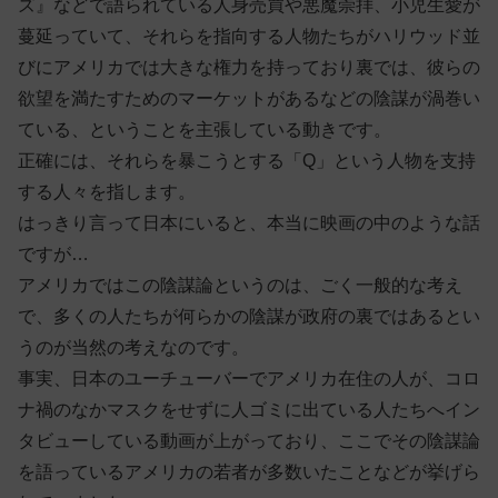
ズ』などで語られている人身売買や悪魔崇拝、小児生愛が
蔓延っていて、それらを指向する人物たちがハリウッド並
びにアメリカでは大きな権力を持っており裏では、彼らの
欲望を満たすためのマーケットがあるなどの陰謀が渦巻い
ている、ということを主張している動きです。
正確には、それらを暴こうとする「Q」という人物を支持
する人々を指します。
はっきり言って日本にいると、本当に映画の中のような話
ですが…
アメリカではこの陰謀論というのは、ごく一般的な考え
で、多くの人たちが何らかの陰謀が政府の裏ではあるとい
うのが当然の考えなのです。
事実、日本のユーチューバーでアメリカ在住の人が、コロ
ナ禍のなかマスクをせずに人ゴミに出ている人たちへイン
タビューしている動画が上がっており、ここでその陰謀論
を語っているアメリカの若者が多数いたことなどが挙げら