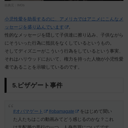
出典元：IMDb
小児性愛を助長するのに、アメリカではアニメにこんなメ
ッセージを盛り込んでいます
。
性的なメッセージを隠して子供達に擦り込み、子供ながら
にそういった行為に抵抗をなくしているというもの。
そしてディズニーがこういう行為をしているという事実、
それはハリウッドにおいて、権力を持った人物が小児性愛
者であることを示唆しているのです。
5.ピザゲート事件
#オバマゲート
#obamagate
をはじめて聞い
た人たちはこの動画みてどう感じるのかな？これ
は支配層の悪行の一つ、人身売買についてです。