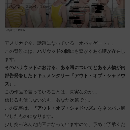
出典元：IMDb
アメリカで今、話題になっている「オバマゲート」。
この背景には、
ハリウッドの闇
にも繋がるある噂が存在し
ます。
その
ハリウッドにおける、ある噂についてとある人物が内
部告発をしたドキュメンタリー『アウト・オブ・シャドウ
ズ』
。
この作品で言っていることは、真実なのか…
信じるも信じないのも、あなた次第です。
この記事は、
『アウト・オブ・シャドウズ』
をネタバレ解
説したものになります
。
少し突っ込んだ内容になっていますので、予めご了承くだ