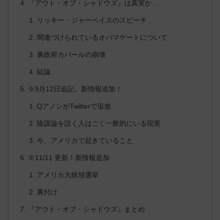
『アウト・オブ・シャドウズ』は真実か…
リッキー・ジャーベイスのスピーチ
関連づけられているオバマゲートについて
裏政府カバールの崩壊
結論
※9月12日追記。新情報追加！
QアノンがTwitterで追放
陰謀論を説く人はごく一般的にいる現実
今、アメリカで起きていること
※11/11 更新！新情報追加
アメリカ大統領選挙
裏付け
『アウト・オブ・シャドウズ』まとめ