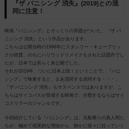
『ザ バニシング 消失』(2019)との混
同に注意！
映画『バニシング』とそっくりの邦題がついた、『ザ バ
ニシング 消失』という作品があります。
こちらは公開当時の1998年にスタンリー・キューブリッ
クが絶賛、のちにハリウッドリメイクもされた話題作でし
たが、日本では長らく未公開でした。
それが2019年、ついに日本上陸！ということで、『バニ
シング』で検索すると、まあ混同する混同する・・・。
『ザ バニシング 消失』もサスペンスではありますが、こ
ちらはサイコパスが登場する映画で、分類するならばサイ
コスリラーのジャンルです。
今回紹介している『バニシング』は、元船乗りの真人間た
ちが、極めて現実的な理由から、静かに徐々に狂っていく