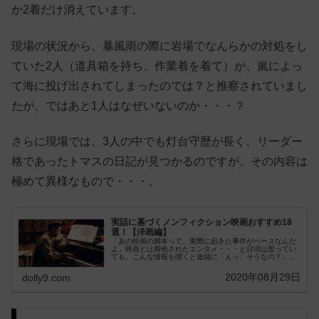
か2着だけ消えています。
現場の状況から、暴風雨の際に岩場でなんらかの対処をし
ていた2人（道具箱を持ち、作業着を着て）が、嵐によっ
て海に投げ出されてしまったのでは？と推察されていまし
たが、ではあと1人はなぜいないのか・・・？
さらに現場では、3人の中でも灯台守歴が長く、リーダー
格であったトマスの日記が見つかるのですが、その内容は
極めて異様なもので・・・。
実話に基づくノンフィクション映画おすすめ18
選！【洋画編】
「あの映画の脚本って、実際に起きた事件がベースなんだ
よ」映画とは脚色されたエンタメ・・・と日頃は思ってい
ても、こんな情報を聞くと途端に「えっ、そうなの？」と
ワクワクして、共感が増してしまうことはないで...
2020年08月29日
dolly9.com