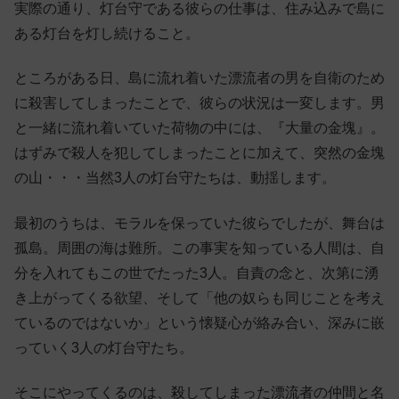
実際の通り、灯台守である彼らの仕事は、住み込みで島に
ある灯台を灯し続けること。
ところがある日、島に流れ着いた漂流者の男を自衛のため
に殺害してしまったことで、彼らの状況は一変します。男
と一緒に流れ着いていた荷物の中には、『大量の金塊』。
はずみで殺人を犯してしまったことに加えて、突然の金塊
の山・・・当然3人の灯台守たちは、動揺します。
最初のうちは、モラルを保っていた彼らでしたが、舞台は
孤島。周囲の海は難所。この事実を知っている人間は、自
分を入れてもこの世でたった3人。自責の念と、次第に湧
き上がってくる欲望、そして「他の奴らも同じことを考え
ているのではないか」という懐疑心が絡み合い、深みに嵌
っていく3人の灯台守たち。
そこにやってくるのは、殺してしまった漂流者の仲間と名