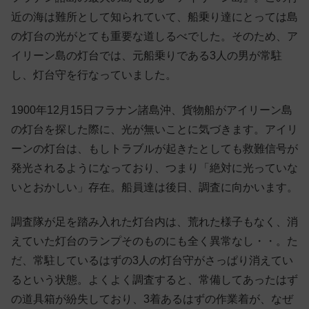
近の海は難所として知られていて、船乗り達にとっては島
の灯台の光がとても重要な道しるべでした。そのため、ア
イリーン島の灯台では、元船乗りである3人の男が常駐
し、灯台守を行なっていました。
1900年12月15日フラナン諸島沖、貨物船がアイリーン島
の灯台を探した際に、光が無いことに気づきます。アイリ
ーンの灯台は、もしトラブルが起きたとしても救難信号が
発光されるようになっており、つまり「絶対に光っていな
いとおかしい」存在。船員達は後日、調査に向かいます。
調査隊が足を踏み入れた灯台内は、荒れた様子もなく、消
えていた灯台のランプそのものにも全く異常なし・・。た
だ、常駐しているはずの3人の灯台守がさっぱり消えてい
るという状態。よくよく調査すると、常備してあったはず
の道具箱が紛失しており、3着あるはずの作業着が、なぜ