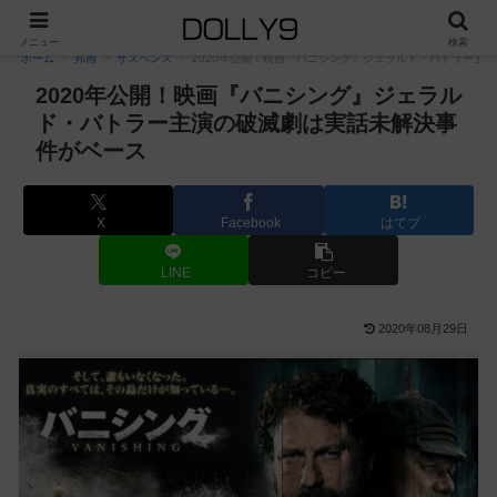
PR
メニュー
検索
ホーム
邦画
サスペンス
2020年公開！映画『バニシング』ジェラルド・バトラー主
2020年公開！映画『バニシング』ジェラル
ド・バトラー主演の破滅劇は実話未解決事
件がベース
X
Facebook
はてブ
LINE
コピー
2020年08月29日