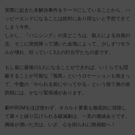
実際に起きた未解決事件をテーマにしていることから、ハ
ッピーエンドになることは絶対にあり得ないと予想できて
しまう今作。
しかし、『バニシング』の見どころは、殺人による自責の
念、そこに突然降って湧いた金塊によって、少しずつモラ
ルが壊れ、狂っていく3人の灯台守たちの姿です。
もし仮に最後の1人になることができれば、いくらでも隠
蔽することが可能な『孤島』というロケーションも相まっ
て、中盤の「やられる前にやってやる」という捨て身の攻
防戦には、かなり緊張感があります。
劇中BGMをほぼ使わず、オカルト要素も徹底的に排除し
て粛々と繰り広げられる破滅劇は、一見の価値ありです。
興味が湧いた方は、いざ、心を削られに映画館へ！