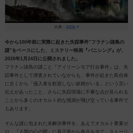
出典：
IMDb
今から100年前に実際に起きた失踪事件”フラナン諸島の
謎”をベースにした、ミステリー
映画『バニシング』が、
2020年1月24日に公開されました。
フラナン諸島の謎こと『アイリーンモア灯台事件』は、失
踪事件として捜査されていながらも、事件が起きた島自体
に古くから「侵入者を歓迎しない妖精がいる」という言い
伝えがあったこと、さらに失踪現場に不審な点が見られる
ことから多くのオカルト的な憶測が飛び交っている事件で
もあります。
そんな謎に包まれた未解決事件を、あえてオカルト要素ゼ
ロ、『人間の心の闇』に真正面から焦点を当て、ストーリ