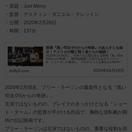
・原題：Just Mercy
・監督：デスティン・ダニエル・クレットン
・公開：2020年2月28日
・時間：137分
映画『黒い司法 0%からの奇跡』のあらすじを紹
介！アメリカの闇と戦う者たちの物語！
2020年2月28日に、日本でも公開を迎える映画『黒い司法
0%からの奇跡』。製作総指揮に主演でもあるマイケル・
B・ジョーダンが参加し、プロデュースも兼ねる1980年代
に起きた実在する出来事を描いた小...
2026年04月29日
dolly9.com
2020年2月現在、ブリー・ラーソンの最新作となる『黒い
司法 0%からの奇跡』。
主演ではないものの、ブレイクのきっかけとなる『ショー
ト・ターム』の監督が手がける作品で、胸熱な逆転劇が期
待の伝記映画です。
ブリー・ラーソンは主演ではないものの、重要な役割を担