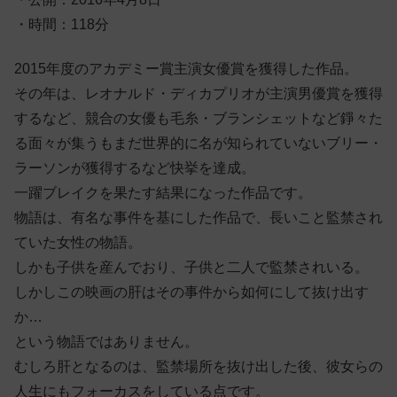
・時間：118分
2015年度のアカデミー賞主演女優賞を獲得した作品。
その年は、レオナルド・ディカプリオが主演男優賞を獲得
するなど、競合の女優も毛糸・ブランシェットなど錚々た
る面々が集うもまだ世界的に名が知られていないブリー・
ラーソンが獲得するなど快挙を達成。
一躍ブレイクを果たす結果になった作品です。
物語は、有名な事件を基にした作品で、長いこと監禁され
ていた女性の物語。
しかも子供を産んでおり、子供と二人で監禁されいる。
しかしこの映画の肝はその事件から如何にして抜け出す
か…
という物語ではありません。
むしろ肝となるのは、監禁場所を抜け出した後、彼女らの
人生にもフォーカスをしている点です。