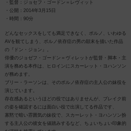
・監督：ジョセフ・ゴードン＝レヴィット
・公開：2014年3月15日
・時間：90分
どんなセックスをしても満足できなく、ポルノ、いわゆる
AVを観てしまう、ポルノ依存症の男の顛末を描いた作品
の『ドン・ジョン』。
俳優のジョゼフ・ゴードン＝ヴィレットが監督・脚本・主
演を務める本作は、ヒロインにスカーレット・ヨハンソン
が務めます。
ブリー・ラーソンは、そのポルノ依存症の主人公の妹役を
演じています。
存在感あるというほどの役ではありませんが、ブレイク前
の姿を確認するには面白い役で出演してる作品です、
寡黙で暗い雰囲気の妹役で、スカーレット・ヨハンソン扮
する主人公の彼女を値踏みするなど、ちょいちょい印象的