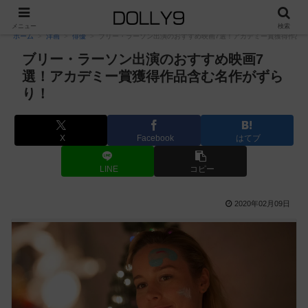
PR
メニュー
検索
ホーム
洋画
俳優
ブリー・ラーソン出演のおすすめ映画7選！アカデミー賞獲得作品
ブリー・ラーソン出演のおすすめ映画7
選！アカデミー賞獲得作品含む名作がずら
り！
X
Facebook
はてブ
LINE
コピー
2020年02月09日