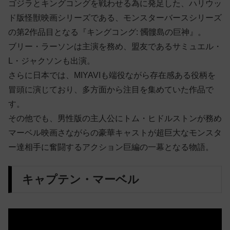
ゴジラとキングコングを戦わせる為に発足した、ハリウッ
ド版怪獣映画シリーズである、モンスターバースシリーズ
の第2作品目となる『キングコング: 髑髏島の巨神』。
ブリー・ラーソンは主演を務め、盟友であるサミュエル・
L・ジャクソンも出演。
さらに日本では、MIYAVIも端役ながら存在感ある役柄を
冒頭に演じており、多方面から注目を集めていた作品で
す。
その他でも、男性版の主人公にトム・ヒドルストンが務め
マーベル映画さながらの豪華キャストが超巨大なモンスタ
ー達相手に奮闘するアクション巨編の一幕となる物語。
キャプテン・マーベル