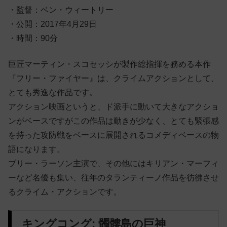
・監督：ベン・ウィートリー
・公開：2017年4月29日
・時間：90分
巨匠マーティン・スコセッシが製作総指揮を務める本作
『フリー・ファイヤー』は、クライムアクションとして、
とても秀逸な作品です。
アクション映画というと、ド派手に動いて大きなアクショ
ンがベースですがこの作品は動きが少なく、とても緊張感
を持った攻防戦をベースに展開されるコメディベースの物
語になります。
ブリー・ラーソン主演で、その他にはキリアン・マーフィ
ーなど名優も集い、往年のタランティーノ作品を彷彿させ
るクライム・アクションです。
キングコング: 髑髏島の巨神