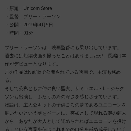
・原題：Unicorn Store
・監督：ブリー・ラーソン
・公開：2019年4月5日
・時間：91分
ブリー・ラーソンは、映画監督にも乗り出しています。
過去には短編映画を撮ったことはありましたが、長編は本
作がデビューとなります。
この作品はNetflixで公開されている映画で、主演も務め
る。
そして公私ともに仲の良い盟友、サミュエル・L・ジャク
ソンも出演し、ふたりの絆の深さを感じさせています。
物語は、主人公キットの子供ころの夢であるユニコーンを
飼いたいという夢をベースに、突如として現れる謎の商人
から「あなたが大人として認められればユニコーンを授け
る」という言葉を信じこれまでの自分を戒め成長していく