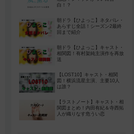
白！？
朝ドラ【ひよっこ】ネタバレ・
あらすじ全話！シーズン2最終
回まで紹介
朝ドラ【ひよっこ】キャスト・
相関図！有村架純主演作を再放
送
【LOST10】キャスト・相関
図！横浜流星主演、主要10人
は誰？
【ラストノート】キャスト・相
関図まとめ！内田有紀＆寺西拓
人が織りなす危うい恋