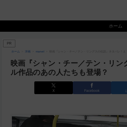
ホーム
PR
ホーム
洋画
marvel
映画『シャン・チー／テン・リングスの伝説』ネタバレ！え
映画『シャン・チー／テン・リン
ル作品のあの人たちも登場？
X
Facebook