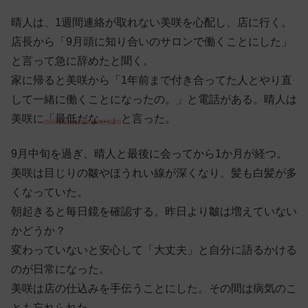
晴人は、1週間連絡が取れない美咲を心配し、店に行く。
店長から「9月頭に知り合いのサロンで働くことにした」
と言って急に辞めたと聞く。
家に帰ると美咲から「1年前まで付き合ってた人とやり直
して一緒に働くことになったの。」と電話がある。晴人は
美咲に
「最低だな…」
と言った。
9月中旬を過ぎ、晴人と最後に会ってから1か月が経つ。
美咲は目じりの皺やほうれい線が深くなり、髪も白髪が多
くなっていた。
朝起きると毎日鏡を確認する。昨日より皺は増えていない
かどうか？
変わっていないと安心して「大丈夫」と自分に語るかける
のが日常になった。
美咲は店の仕込みを手伝うことにした。その間は病気のこ
とも忘れられた。