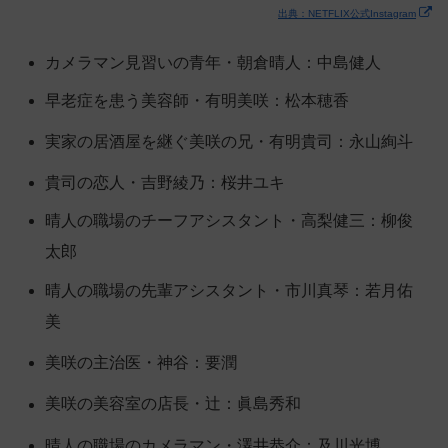
出典：NETFLIX公式Instagram
カメラマン見習いの青年・朝倉晴人：中島健人
早老症を患う美容師・有明美咲：松本穂香
実家の居酒屋を継ぐ美咲の兄・有明貴司：永山絢斗
貴司の恋人・吉野綾乃：桜井ユキ
晴人の職場のチーフアシスタント・高梨健三：柳俊
太郎
晴人の職場の先輩アシスタント・市川真琴：若月佑
美
美咲の主治医・神谷：要潤
美咲の美容室の店長・辻：眞島秀和
晴人の職場のカメラマン・澤井恭介：及川光博