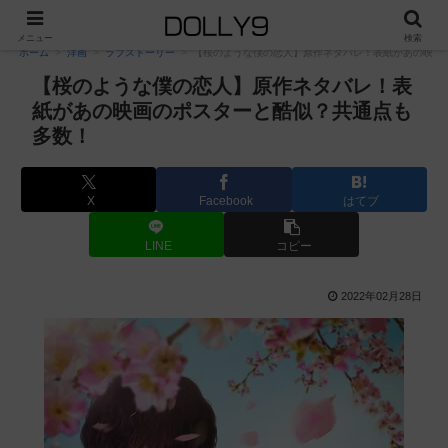
PR
メニュー
検索
ホーム
洋画
ラブストーリー
【桜のような僕の恋人】原作ネタバレ！表紙があの映画
【桜のような僕の恋人】原作ネタバレ！表
紙があの映画のポスターと酷似？共通点も
多数！
X
Facebook
はてブ
LINE
コピー
2022年02月28日