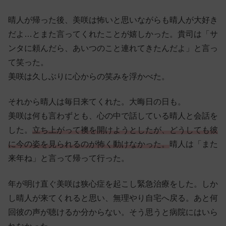
晴人が帰った後、美咲は怖いと思いながらも晴人が大好き
だよ…とまた言ってくれたことが嬉しかった。貴司は「サ
ンタに頼んだら、あいつのこと連れてきたんだよ」と言っ
て笑った。
美咲は久しぶりに心からの笑みを浮かべた。
それから晴人は毎日来てくれた。大晦日の日も。
美咲は何も言わずとも、心の中で話している晴人と会話を
した。
立ち上がって襖を開けようとしたが、どうしても彼
に今の姿を見られるのが怖く動けなかった。
晴人は「また
来年ね」と言って帰って行った。
年が明け直ぐ美咲は狭心症を起こし緊急治療をした。しか
し晴人が来てくれると思い、無理やり自宅へ戻る。あと何
回彼の声が聴けるか分からない。そう思うと病院にはいら