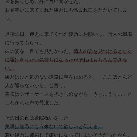
スを握りしめ自分に言い聞かせた。
お見舞いに来てくれた綾乃にも憎まれ口をたたいてしま
う。
退院の日、迎えに来てくれた綾乃にお願いし、晴人の職場
に行ってもらう。
彼の姿を一目でも見たかった。
晴人の姿を見つけるとすぐ
に駆け寄りたい気持ちになったがそれはもちろんできな
い。
綾乃はひと気のない道路に車を止めると、「ここほとんど
人が通らないから」と言う。
美咲はシザーケースを抱きしめながら「うぅ…うぅ…」と
しわがれた声で号泣した。
その日の夜は退院祝いをした。
美咲は綾乃にもう来ないで欲しいと伝える。
若い綾乃に嫉妬して嫌いになってしまいそうだったから。