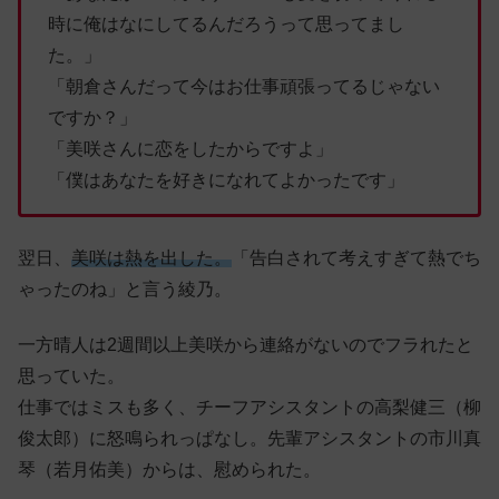
時に俺はなにしてるんだろうって思ってまし
た。」
「朝倉さんだって今はお仕事頑張ってるじゃない
ですか？」
「美咲さんに恋をしたからですよ」
「僕はあなたを好きになれてよかったです」
翌日、
美咲は熱を出した。
「告白されて考えすぎて熱でち
ゃったのね」と言う綾乃。
一方晴人は2週間以上美咲から連絡がないのでフラれたと
思っていた。
仕事ではミスも多く、チーフアシスタントの高梨健三（柳
俊太郎）に怒鳴られっぱなし。先輩アシスタントの市川真
琴（若月佑美）からは、慰められた。