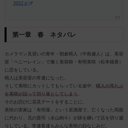
2022ｄ
第一章 春 ネタバレ
カメラマン見習いの青年・朝倉晴人（中島健人）は、美容
室「ペニーレイン」で働く美容師・有明美咲（松本穂香）
に恋をしている。
晴人は美容室の常連になった。
そして美咲にカットしてもらっている途中、
晴人の耳たぶ
を美咲が誤って切り落としてしまう
。
そのお詫びに花見デートをすることに。
美咲の実家は「有明屋」という居酒屋で、亡くなった両親
に代わり、兄の貴司（永山絢斗）が跡を継いで店を切り盛
りしている。常連客達もみんな美咲の顔なじみだ。