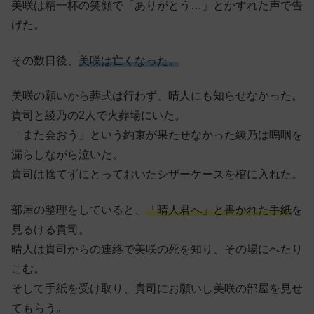
美咲は精一杯の笑顔で「ありがとう…」とかすれた声で告
げた。
その数日後、
美咲は亡くなった。
美咲の願いから葬式は行わず、晴人にも知らせなかった。
貴司と綾乃の2人で火葬場にいた。
「また会おう」という約束が果たせなかった綾乃は嗚咽を
漏らしながら泣いた。
貴司は捨てずにとっておいたシザーケースを棺に入れた。
部屋の整理をしていると、
「晴人君へ」と書かれた手紙
を
見るける貴司。
晴人は貴司からの連絡で美咲の死を知り、その場にへたり
こむ。
そして手紙を受け取り、貴司にお願いし美咲の部屋を見せ
てもらう。