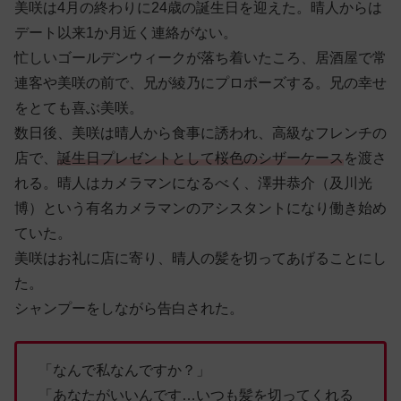
美咲は4月の終わりに24歳の誕生日を迎えた。晴人からは
デート以来1か月近く連絡がない。
忙しいゴールデンウィークが落ち着いたころ、居酒屋で常
連客や美咲の前で、兄が綾乃にプロポーズする。兄の幸せ
をとても喜ぶ美咲。
数日後、美咲は晴人から食事に誘われ、高級なフレンチの
店で、
誕生日プレゼントとして桜色のシザーケース
を渡さ
れる。晴人はカメラマンになるべく、澤井恭介（及川光
博）という有名カメラマンのアシスタントになり働き始め
ていた。
美咲はお礼に店に寄り、晴人の髪を切ってあげることにし
た。
シャンプーをしながら告白された。
「なんで私なんですか？」
「あなたがいいんです…いつも髪を切ってくれる