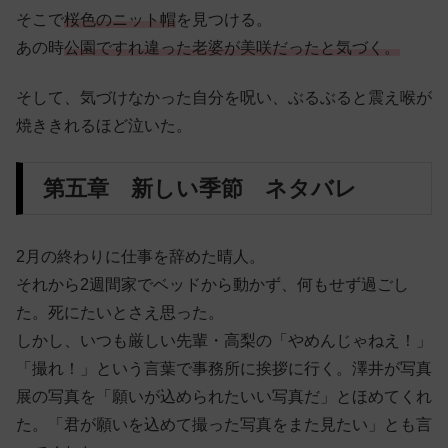
そこで
桜色のニット帽
を見つける。
あの時
公園ですれ違った老婆が美咲だったと気づく。
そして、気づけなかった自分を呪い、ぶるぶると震え喉が
焼ききれるほど泣いた。
第五章 新しい季節 ネタバレ
2月の終わりに仕事を辞めた晴人。
それから2週間家でベッドから動かず、何もせず過ごし
た。死にたいとさえ思った。
しかし、いつも厳しい先輩・高梨の「やめんじゃねえ！」
「撮れ！」という言葉で事務所に挨拶に行く。澤井が写真
展の写真を「願いが込められたいい写真だ」とほめてくれ
た。「君が願いを込めて撮った写真をまた見たい」とも言