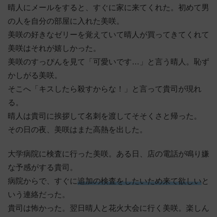
晴人にメールをすると、すぐに家に来てくれた。初めて男
の人を自分の部屋に入れた美咲。
美咲の好きなゼリーを覚えていて晴人が買ってきてくれて
美咲はそれが嬉しかった。
美咲のすっぴんを見て「可愛いです…」と言う晴人。恥ず
かしがる美咲。
そこへ「キスしたら殺すからな！」と言って貴司が現れ
る。
晴人は貴司に挨拶して名刺を渡してそそくさと帰った。
その日の夜、美咲はまた高熱を出した。
大学病院に検査に行った美咲。ある日、店の電話が鳴り嫌
な予感がする貴司。
病院からで、すぐに
追加の検査をしたいため来て欲しい
と
いう連絡だった。
貴司は怖かった。翌日晴人と花火大会に行く美咲。楽しん