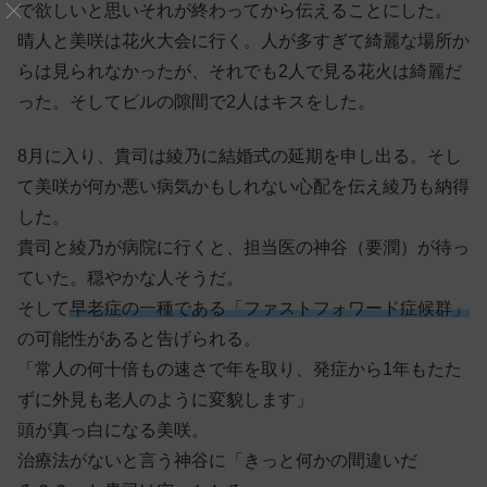
で欲しいと思いそれが終わってから伝えることにした。
晴人と美咲は花火大会に行く。人が多すぎて綺麗な場所か
らは見られなかったが、それでも2人で見る花火は綺麗だ
った。そしてビルの隙間で2人はキスをした。
8月に入り、貴司は綾乃に結婚式の延期を申し出る。そし
て美咲が何か悪い病気かもしれない心配を伝え綾乃も納得
した。
貴司と綾乃が病院に行くと、担当医の神谷（要潤）が待っ
ていた。穏やかな人そうだ。
そして
早老症の一種である「ファストフォワード症候群」
の可能性があると告げられる。
「常人の何十倍もの速さで年を取り、発症から1年もたた
ずに外見も老人のように変貌します」
頭が真っ白になる美咲。
治療法がないと言う神谷に「きっと何かの間違いだ