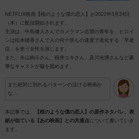
NETFLIX映画【桜のような僕の恋人】が2022年3月24日
（木）に配信開始されます。
主演は、中島健人さんでカメラマン志望の青年を、ヒロイ
ンは松本穂香さんで人の何十倍もの速度で老化する「早老
症」を患う女性を演じます。
また、永山絢斗さん、桜井ユキさん、及川光博さんなど豪
華なキャストが脇を固めます。
また絶対に別れるパターンの泣ける映画か
な…
本記事では、
【桜のような僕の恋人】の原作ネタバレ、表
紙が似ている【あの映画】との共通点
について書いていき
ます。