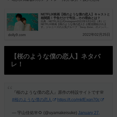
NETFLIX映画【桜のような僕の恋人】キャストと
相関図！予告だけで号泣…その理由とは？
出典：NETFLIX公式Instagram2022年3月24日（木）に
NETFLIX映画【桜のような僕の恋人】が配信開始されま
す。ジャニーズの人気グループ「Sexy Zone」のメンバー
中島健人さんが...
2022年02月25日
dolly9.com
【桜のような僕の恋人】ネタバ
レ！
『桜のような僕の恋人』原作の特設サイトです🌸
#桜のような僕の恋人
https://t.co/mkfExqn70c
— 宇山佳佑🌸🌻 (@uyamakeisuke)
January 27,