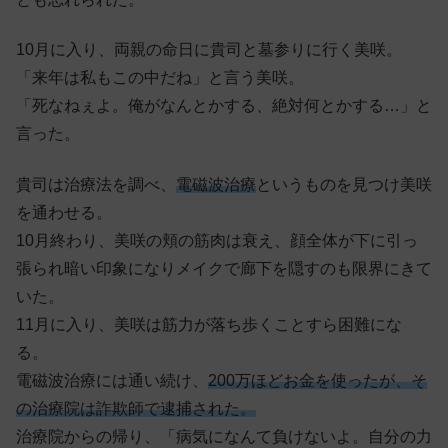
10月に入り、両親の命日に貴司と墓参りに行く美咲。
「来年は私もこの中だね」と言う美咲。
「死なねぇよ。俺がなんとかする、絶対何とかする…」と
言った。
貴司は治療法を調べ、
電磁波治療
というものを見つけ美咲
を通わせる。
10月終わり、美咲の頬の筋肉は衰え、顔全体が下に引っ
張られ暗い印象になりメイクで廊下を隠すのも限界にきて
いた。
11月に入り、美咲は筋力が落ち歩くことすら困難にな
る。
電磁波治療には通い続け、
200万ほどお金を使ったが、そ
の治療院は詐欺師で逮捕された。
治療院からの帰り、「病気になんて負けないよ。自分の力