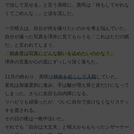
で治して見せる」と言う美咲に、貴司は「何もしてやれな
くてごめんな…」と涙を流した。
一方晴人は、自分が何を撮りたいのかを考え悩んでいた。
自分が撮った写真を澤井に見てもらうも「これはただの紙
だ」と言われてしまう。
「朝倉君は写真にどんな願いを込めたいのかな？」
澤井の言葉が心の底にずっしり深く落ちた。
11月の終わり、美咲は
肺炎を起こして入院
していた。
老化は加速度的に進み、手は皺が増え骨と皮だけになって
しまった。さらに右目も白内障になる。
リハビリも頑張ったが、ついに自分で歩けなくなりステッ
キを渡される。
その日の夜は一晩中泣いた。
それでも「自分は大丈夫」と晴人からもらったシザーケー