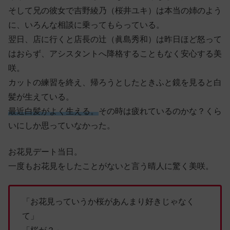
そして兄の彼女で吉野綾乃（桜井ユキ）は本当の姉のよう
に、いろんな相談に乗ってもらっている。
翌日、店に行くと店長の辻（眞島秀和）は昨日ほど怒って
はおらず、アシスタントへ降格することもなく安心する美
咲。
カットの練習を終え、帰ろうとしたときふと鏡を見ると白
髪が生えている。
最近白髪がよく生える。
その時は疲れているのかな？くら
いにしか思っていなかった。
お花見デート当日。
一度もお花見をしたことがないと言う晴人に驚く美咲。
「お花見っていうか桜があんまり好きじゃなく
て」