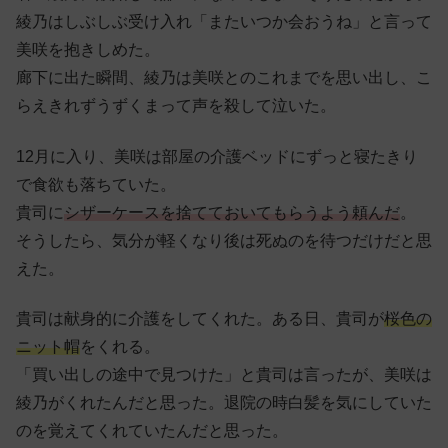
綾乃はしぶしぶ受け入れ「またいつか会おうね」と言って
美咲を抱きしめた。
廊下に出た瞬間、綾乃は美咲とのこれまでを思い出し、こ
らえきれずうずくまって声を殺して泣いた。
12月に入り、美咲は部屋の介護ベッドにずっと寝たきり
で食欲も落ちていた。
貴司に
シザーケースを捨てておいてもらうよう頼んだ
。
そうしたら、気分が軽くなり後は死ぬのを待つだけだと思
えた。
貴司は献身的に介護をしてくれた。ある日、貴司が
桜色の
ニット帽
をくれる。
「買い出しの途中で見つけた」と貴司は言ったが、美咲は
綾乃がくれたんだと思った。退院の時白髪を気にしていた
のを覚えてくれていたんだと思った。