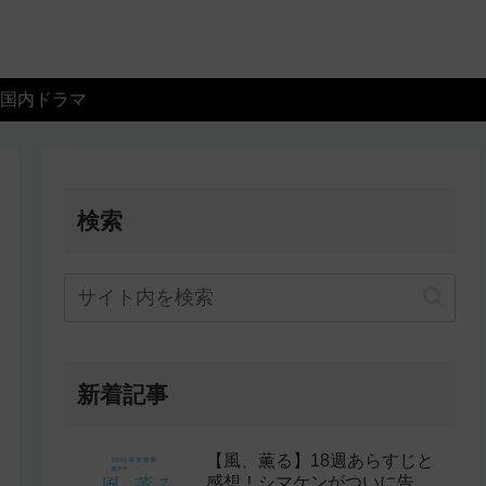
国内ドラマ
検索
新着記事
【風、薫る】18週あらすじと
感想！シマケンがついに告