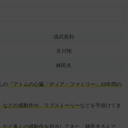
清武英利
月川翔
林民夫
んの
『アトムの心臓「ディア・ファミリー」23年間の
】などの感動作や、ラブストーリー
などを手掛けてき
】など多くの感動作
を担当してきた、
林民夫さんで