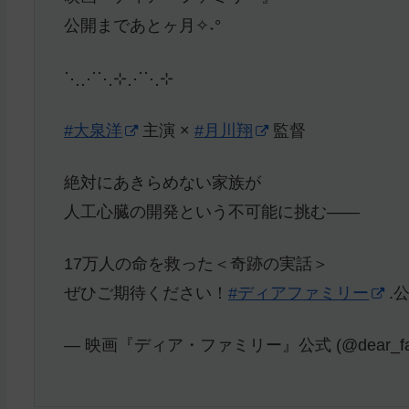
公開まであとヶ月✧˖°
⋱⋰⋱⊹⋰⋱⊹
#大泉洋
主演 ×
#月川翔
監督
絶対にあきらめない家族が
人工心臓の開発という不可能に挑む――
17万人の命を救った＜奇跡の実話＞
ぜひご期待ください！
#ディアファミリー
.
— 映画『ディア・ファミリー』公式 (@dear_fam