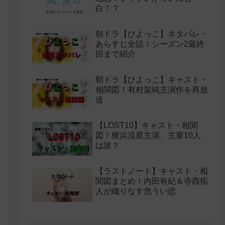
白！？
朝ドラ【ひよっこ】ネタバレ・
あらすじ全話！シーズン2最終
回まで紹介
朝ドラ【ひよっこ】キャスト・
相関図！有村架純主演作を再放
送
【LOST10】キャスト・相関
図！横浜流星主演、主要10人
は誰？
【ラストノート】キャスト・相
関図まとめ！内田有紀＆寺西拓
人が織りなす危うい恋