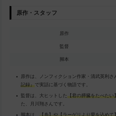
原作・スタッフ
原作
監督
脚本
原作は、ノンフィクション作家・清武英利さ
記録』
で実話に基づく物語です。
監督は、大ヒットした
【
君の膵臓をたべたい
た、
月川翔さんです。
脚本は、
【糸】や【ラーゲリより愛を込めて