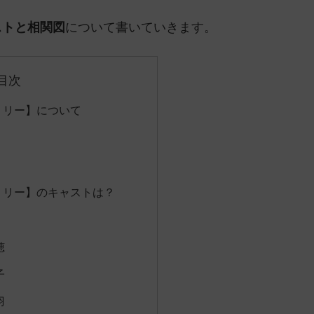
ストと相関図
について書いていきます。
目次
ミリー】について
ミリー】のキャストは？
穂
子
羽