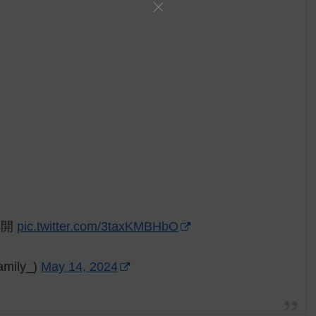
公開
pic.twitter.com/3taxKMBHbO
ily_)
May 14, 2024