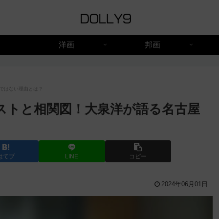
洋画
邦画
ではない理由とは？
ストと相関図！大泉洋が語る名古屋
はてブ
LINE
コピー
2024年06月01日