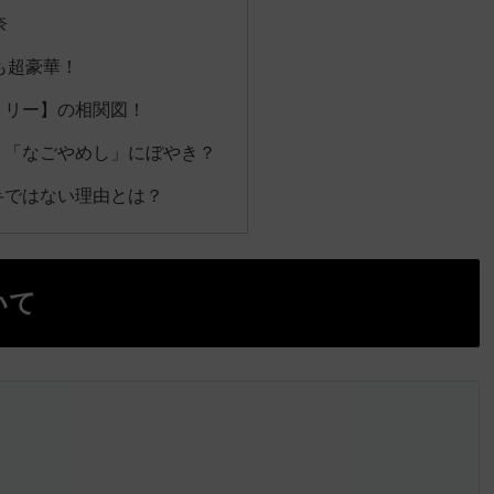
奈
も超豪華！
ミリー】の相関図！
！「なごやめし」にぼやき？
弁ではない理由とは？
いて