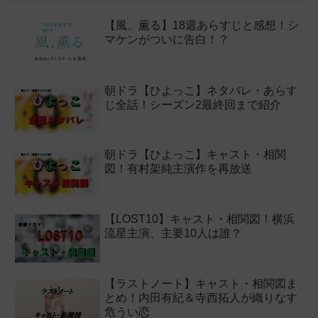
【風、薫る】18週あらすじと感想！シ
マケンがついに告白！？
朝ドラ【ひよっこ】ネタバレ・あらす
じ全話！シーズン2最終回まで紹介
朝ドラ【ひよっこ】キャスト・相関
図！有村架純主演作を再放送
【LOST10】キャスト・相関図！横浜
流星主演、主要10人は誰？
【ラストノート】キャスト・相関図ま
とめ！内田有紀＆寺西拓人が織りなす
危うい恋