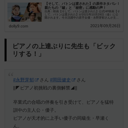
【そして、バトンは渡された】の原作ネタバレ！
親たちの「嘘」と「秘密」に感動の声！
出典：映画【そして、バトンは渡された】公式HP映画【そ
して、バトンは渡された】が2021年10月29日（金）に公
開されます。今大活躍中の若手女優・永野芽郁さんが主演
を務めます。現在の父役に田中圭さん、...
2021年09月26日
dolly9.com
ピアノの上達ぶりに先生も「ビック
リする！」
#永野芽郁
さん
#岡田健史
さん
||◤ピアノ初挑戦の裏側解禁◢||
卒業式の合唱の伴奏を引き受けて、ピアノを猛特
訓中の主人公・優子。
ピアノが天才的に上手い優子の同級生・早瀬く
ん。