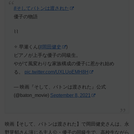
#そしてバトンは渡された
優子の物語
⌇⌇
✧ 早瀬くん(
#岡田健史
)
ピアノが上手な優子の同級生。
やがて風変わりな家族構成の優子に惹かれ始め
る。
pic.twitter.com/UXLUoEMH8H
— 映画『そして、バトンは渡された』公式
(@baton_movie)
September 8, 2021
映画【そして、バトンは渡された】で岡田健史さんは、永
野芽郁さん演じる主人公・優子の同級生で、高校生ながら