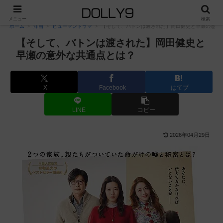
PR
メニュー
検索
ホーム
洋画
ヒューマンドラマ
【そして、バトンは渡された】岡田健史と早瀬の意外
【そして、バトンは渡された】岡田健史と
早瀬の意外な共通点とは？
X
Facebook
はてブ
LINE
コピー
2026年04月29日