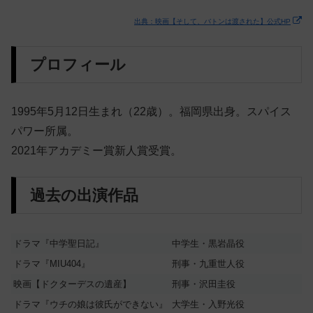
出典：映画【そして、バトンは渡された】公式HP
プロフィール
1995年5月12日生まれ（22歳）。福岡県出身。スパイス
パワー所属。
2021年アカデミー賞新人賞受賞。
過去の出演作品
ドラマ『中学聖日記』
中学生・黒岩晶役
ドラマ『MIU404』
刑事・九重世人役
映画【ドクターデスの遺産】
刑事・沢田圭役
ドラマ『ウチの娘は彼氏ができない』
大学生・入野光役