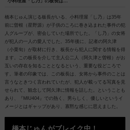
小料理屋「し乃」の板長は…
橋本じゅん演じる板長がいる、小料理屋「し乃」は35年
前に曽根（星野源）が子供のころに巻き込まれた事件の犯
人グループが、密会していた場所でした。「し乃」の女将
が犯人の一人の愛人でした。35年後に、記者の阿久津
（小栗旬）が取材に行き、板長から犯人に関する情報を得
ます。この板長を介して主人公二人（阿久津と曽根）がお
互いの存在を知ることとなるという、重要な役どころで
す。筆者の印象では、この板長は、女将から事件のことは
言うなときつく言われていたが、犯人が載ってる写真を見
せられて、観念して阿久津に情報を話した。ということも
あり、『MIU404』での熱く、男らしく、優しいというイ
メージとはギャップがあり、寡黙な感じに思えました。
橋本じゅんがブレイク中！