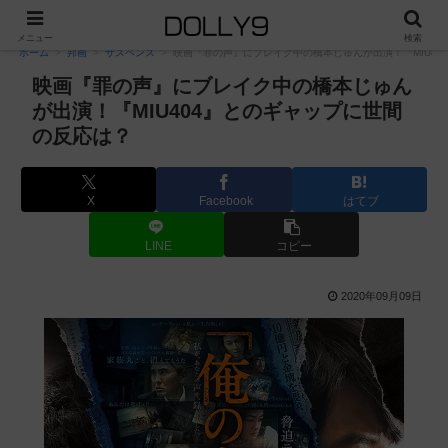
PR
メニュー
検索
ホーム
邦画
サスペンス
映画『罪の声』にブレイク中の橋本じゅんが出演！『MIU40
映画『罪の声』にブレイク中の橋本じゅん
が出演！『MIU404』とのギャップに世間
の反応は？
X
Facebook
はてブ
LINE
コピー
2020年09月09日