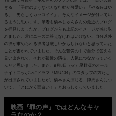
Twitterでも橋本じゅんさんのファンの間では、「良い人過
ぎる」「子供のよ
うなバカな行動が可愛い」「やる時はや
る」「男らしくカッコイイ」。そんなイメージが付い
てい
るように思います。筆者も橋本じゅんさんの最近のブログ
を拝見しましたが、ブログからも上記のイメージが感じ取
れました。常にニーズに答えなければいけない。自分以外
の役が求められる役者は厳しいかもしれないと思っていた
ことが書かれていました。そんな苦労の中で自分で答えを
見い出されて、それが最近の演技、人気につながっている
んだと思いました。また、9月8日（火）星野源のオール
ナイトニッポンにドラマ『MIU404』のスタッフの方たち
が出演されていましたが、橋本さん演じる、陣馬さんにつ
いて、「とにかく面白い！」とおっしゃっていました。
映画『罪の声』ではどんなキャ
ラなのか？