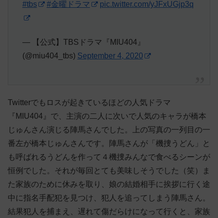
#tbs
#金曜ドラマ
pic.twitter.com/yJFxUGjp3q
— 【公式】TBSドラマ『MIU404』
(@miu404_tbs)
September 4, 2020
Twitterでもロスが起きているほどの人気ドラマ
『MIU404』で、主演の二人に次いで人気のキャラが橋本
じゅんさん演じる陣馬さんでした。上の写真の一列目の一
番左が橋本じゅんさんです。陣馬さんが「機捜うどん」と
も呼ばれるうどんを作って４機捜みんなで食べるシーンが
恒例でした。それが毎回とても美味しそうでした（笑）ま
た家族のために休みを取り、娘の結婚相手に挨拶に行く途
中に指名手配犯を見つけ、犯人を追ってしまう陣馬さん。
結果犯人を捕まえ、遅れて傷だらけになって行くと、家族