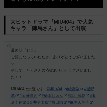
大ヒットドラマ『MIU404』で人気
キャラ「陣馬さん」として出演
最終話『ゼロ』
ご覧になっていただき、ありがとうございました
✨
そして、たくさんの応援ありがとうございまし
た！！
MIU404は永遠です✨
#MIU404
#綾野剛
#星野
源
#岡田健史
#橋本じゅん
#黒川智花
#渡
邊圭祐
#金井勇太
#坂田聡
#麻生久美子