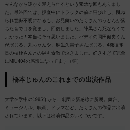
みんなから暖かく迎えられるという素敵な回もありまし
た。最終回では、捜査中にトラックの前に飛び出し、跳ね
られ意識不明になるも、お見舞いのたくさんのうどんが落
ちた音で目を覚まし、回復しました。陣馬さん死ななくて
よかった！本当にそう思いました。バディの岡田健史くん
が演じる、九ちゃんや、麻生久美子さん演じる、4機捜隊
長の桔梗さんとの絆も素敵で泣きました。好きすぎて完全
にMIU404の感想になってます（笑）
橋本じゅんのこれまでの出演作品
大学在学中の1985年から、劇団☆新感線に所属。舞台、
ミュージカル、映画、ドラマなど、たくさんの作品に出演
されています。以下は出演作品のいくつかです。