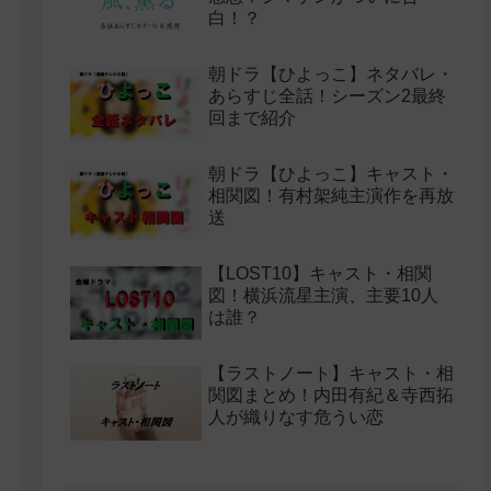
白！？
朝ドラ【ひよっこ】ネタバレ・
あらすじ全話！シーズン2最終
回まで紹介
朝ドラ【ひよっこ】キャスト・
相関図！有村架純主演作を再放
送
【LOST10】キャスト・相関
図！横浜流星主演、主要10人
は誰？
【ラストノート】キャスト・相
関図まとめ！内田有紀＆寺西拓
人が織りなす危うい恋