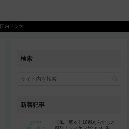
国内ドラマ
検索
新着記事
【風、薫る】18週あらすじと
感想！シマケンがついに告