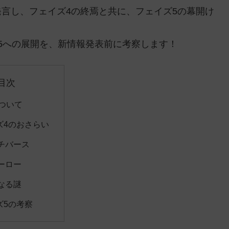
言し、フェイズ4の終焉と共に、フェイズ5の幕開け
5への展開を、新情報発表前に考察します！
目次
について
ズ4のおさらい
チバース
ーロー
なる謎
ズ5の考察