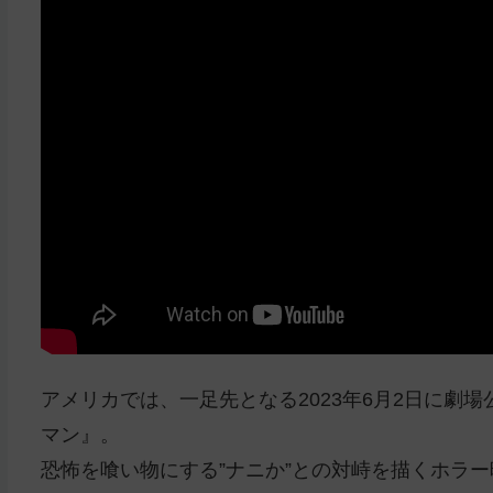
アメリカでは、一足先となる2023年6月2日に劇
マン』。
恐怖を喰い物にする”ナニか”との対峙を描くホラ