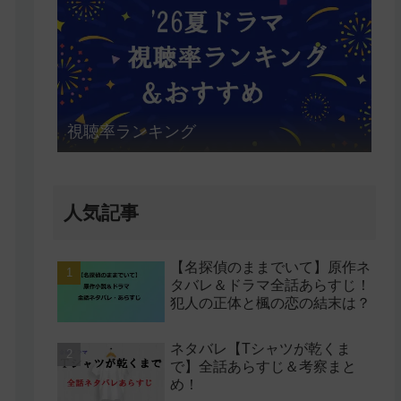
視聴率ランキング
人気記事
【名探偵のままでいて】原作ネ
タバレ＆ドラマ全話あらすじ！
犯人の正体と楓の恋の結末は？
ネタバレ【Tシャツが乾くま
で】全話あらすじ＆考察まと
め！