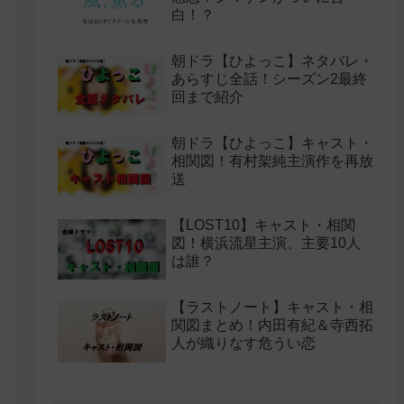
白！？
朝ドラ【ひよっこ】ネタバレ・
あらすじ全話！シーズン2最終
回まで紹介
朝ドラ【ひよっこ】キャスト・
相関図！有村架純主演作を再放
送
【LOST10】キャスト・相関
図！横浜流星主演、主要10人
は誰？
【ラストノート】キャスト・相
関図まとめ！内田有紀＆寺西拓
人が織りなす危うい恋