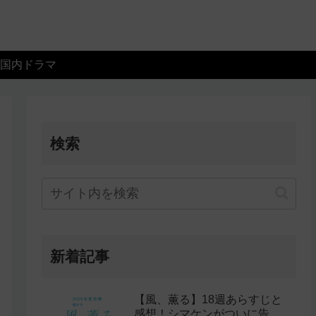
国内ドラマ
検索
新着記事
【風、薫る】18週あらすじと
感想！シマケンがついに告