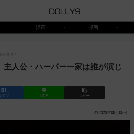
洋画
邦画
誰が演じる？
。主人公・ハーパー一家は誰が演じ
はてブ
LINE
コピー
2023年08月05日